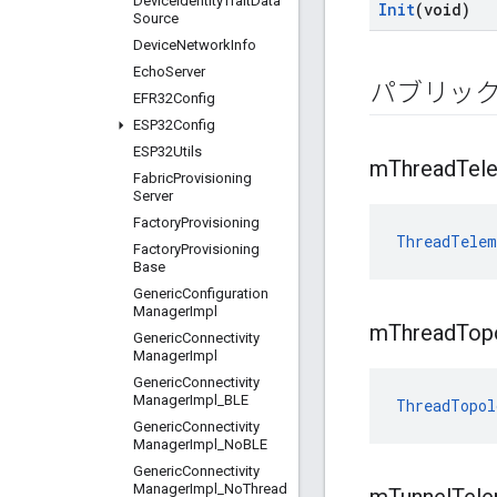
Device
Identity
Trait
Data
Init
(void)
Source
Device
Network
Info
Echo
Server
パブリッ
EFR32Config
ESP32Config
ESP32Utils
m
Thread
Tel
Fabric
Provisioning
Server
Factory
Provisioning
ThreadTelem
Factory
Provisioning
Base
Generic
Configuration
Manager
Impl
m
Thread
Top
Generic
Connectivity
Manager
Impl
Generic
Connectivity
Manager
Impl
_
BLE
ThreadTopol
Generic
Connectivity
Manager
Impl
_
No
BLE
Generic
Connectivity
Manager
Impl
_
No
Thread