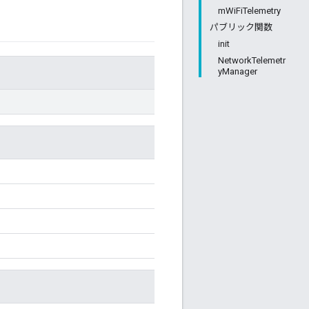
mWiFiTelemetry
パブリック関数
init
NetworkTelemetr
yManager