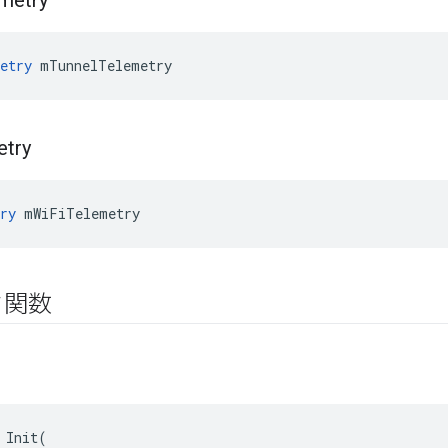
metry
etry
 mTunnelTelemetry
etry
ry
 mWiFiTelemetry
ク関数
 Init(
