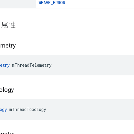
WEAVE_ERROR
ク属性
emetry
etry
 mThreadTelemetry
ology
ogy
 mThreadTopology