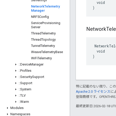
Server
Impl
  void

Network
Telemetry
)
Manager
NRF5Config
Service
Provisioning
Server
Network
Tel
Thread
Telemetry
Thread
Topology
 NetworkTel
Tunnel
Telemetry
  void

Weave
Telemetry
Base
)
Wi
Fi
Telemetry
::
Device
Manager
::
Profiles
::
Security
Support
::
Support
特に記載のない限り、こ
::
System
Apache 2.0 ライセンス
に
::
TLV
登録商標です。OPENTHR
::
Warm
最終更新日 2026-02-18 U
Modules
Namespaces