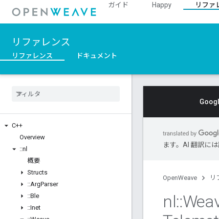
ガイド
Happy
リファ
リファレンス
リファレンス
ドキュメント
Goo
C++
Overview
ます。AI 翻訳
::
nl
概要
Structs
OpenWeave
リ
::
Arg
Parser
nl
::
Wea
::
Ble
::
Inet