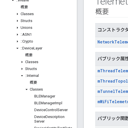
Telemet
::
Weave
概要
概要
Classes
Structs
Unions
コンストラク
::
ASN1
::
Crypto
Network
Telem
::
Device
Layer
概要
パブリック属
Classes
Structs
m
Thread
Telem
::
Internal
m
Thread
Topol
概要
Classes
m
Tunnel
Telem
BLEManager
m
Wi
Fi
Telemet
BLEManager
Impl
Device
Control
Server
Device
Description
パブリック関
Server