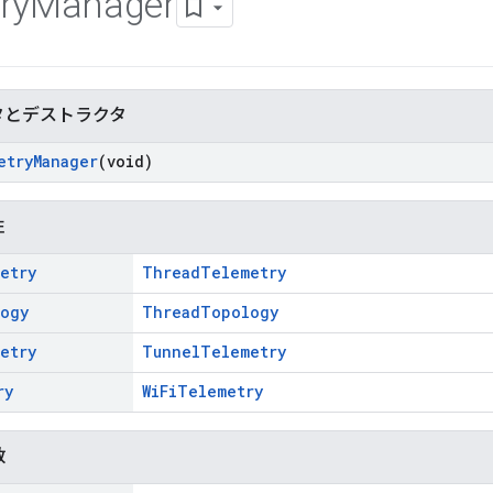
ry
Manager
タとデストラクタ
etry
Manager
(void)
性
etry
ThreadTelemetry
ogy
ThreadTopology
etry
TunnelTelemetry
ry
WiFiTelemetry
数