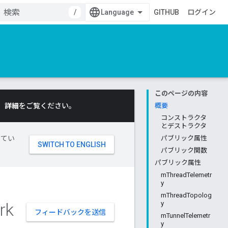
/
GITHUB
ログイン
このページの内容
。
詳細
をご覧ください。
概要
コンストラクタ
とデストラクタ
してい
パブリック属性
パブリック関数
パブリック属性
mThreadTelemetr
y
mThreadTopolog
rk
y
フィードバックを送信
mTunnelTelemetr
y