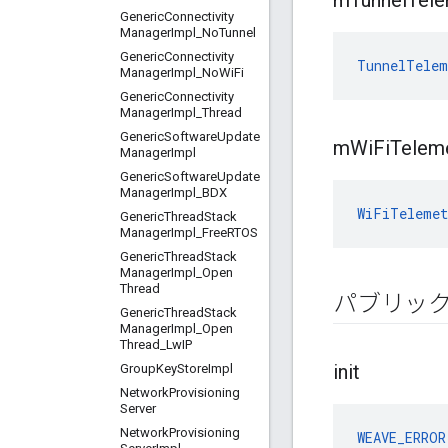
m
Tunnel
Tele
Generic
Connectivity
Manager
Impl
_
No
Tunnel
Generic
Connectivity
TunnelTelem
Manager
Impl
_
No
Wi
Fi
Generic
Connectivity
Manager
Impl
_
Thread
Generic
Software
Update
m
Wi
Fi
Telem
Manager
Impl
Generic
Software
Update
Manager
Impl
_
BDX
WiFiTelemet
Generic
Thread
Stack
Manager
Impl
_
Free
RTOS
Generic
Thread
Stack
Manager
Impl
_
Open
Thread
パブリッ
Generic
Thread
Stack
Manager
Impl
_
Open
Thread
_
Lw
IP
init
Group
Key
Store
Impl
Network
Provisioning
Server
Network
Provisioning
WEAVE_ERROR