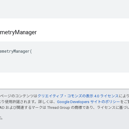
emetry
Manager
emetryManager(

のページのコンテンツは
クリエイティブ・コモンズの表示 4.0 ライセンス
によ
より使用許諾されます。詳しくは、
Google Developers サイトのポリシー
をご覧
EAD および関連するマークは Thread Group の商標であり、ライセンスに
TC。