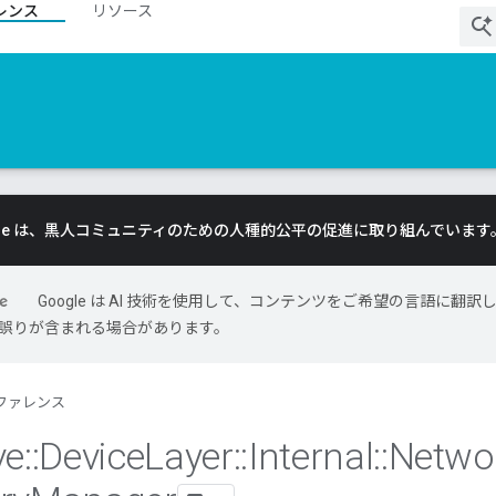
レンス
リソース
gle は、黒人コミュニティのための人種的公平の促進に取り組んでいます
Google は AI 技術を使用して、コンテンツをご希望の言語に翻訳
には誤りが含まれる場合があります。
ファレンス
ve
::
Device
Layer
::
Internal
::
Netwo