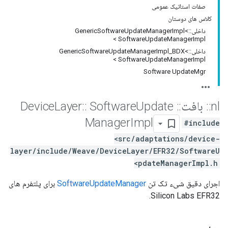
صفات استاتیک عمومی
کلاس های دوستان
داخلی::GenericSoftwareUpdateManagerImpl<
SoftwareUpdateManagerImpl >
داخلی::GenericSoftwareUpdateManagerImpl_BDX<
SoftwareUpdateManagerImpl >
Software UpdateMgr
nl
::
بافت
::
Device
Update
Software
::
Layer
Manager
Impl
#include
<src/adaptations/device-
layer/include/Weave/DeviceLayer/EFR32/SoftwareU
pdateManagerImpl.h>
اجرای دقیق شیء تک تن
SoftwareUpdateManager
برای پلتفرم های
Silicon Labs EFR32.