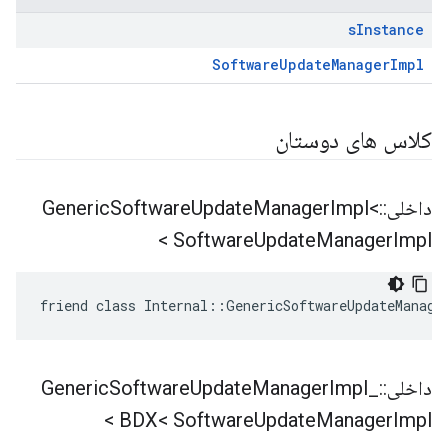
s
Instance
SoftwareUpdateManagerImpl
کلاس های دوستان
داخلی
::
Impl<
Manager
Update
Software
Generic
Software
Update
Manager
Impl >
friend class Internal::GenericSoftwareUpdateManage
داخلی
::
_
Impl
Manager
Update
Software
Generic
BDX< Software
Update
Manager
Impl >