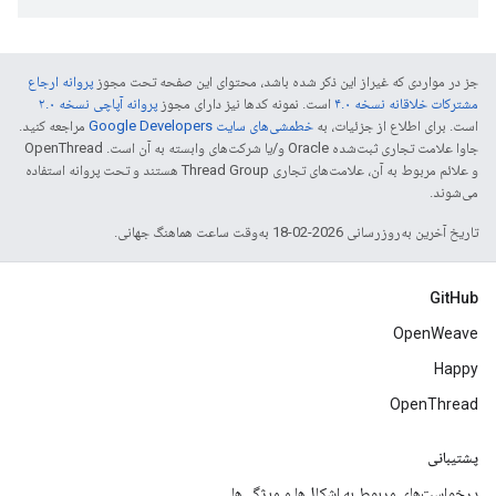
جز در مواردی که غیراز این ذکر شده باشد، محتوای این صفحه تحت مجوز
پروانه ارجاع
مشترکات خلاقانه نسخه ۴.۰
است. نمونه کدها نیز دارای مجوز
پروانه آپاچی نسخه ۲.۰
است. برای اطلاع از جزئیات، به
خطمشی‌های سایت Google Developers‏
مراجعه کنید.
جاوا علامت تجاری ثبت‌شده Oracle و/یا شرکت‌های وابسته به آن است. ‫OpenThread
و علائم مربوط به آن، علامت‌های تجاری Thread Group هستند و تحت پروانه استفاده
می‌شوند.
تاریخ آخرین به‌روزرسانی 2026-02-18 به‌وقت ساعت هماهنگ جهانی.
GitHub
OpenWeave
Happy
OpenThread
پشتیبانی
درخواست‌های مربوط به اشکال‌ها و ویژگی‌ها