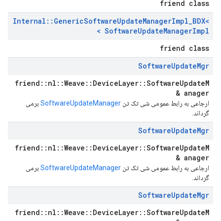
friend class
Internal
::
Generic
Software
Update
Manager
Impl
_
BDX<
Software
Update
Manager
Impl >
friend class
Software
Update
Mgr
friend::nl::Weave::DeviceLayer::SoftwareUpdateM
anager &
ارجاعی به رابط عمومی شی تک تن
SoftwareUpdateManager
برمی
گرداند.
Software
Update
Mgr
friend::nl::Weave::DeviceLayer::SoftwareUpdateM
anager &
ارجاعی به رابط عمومی شی تک تن
SoftwareUpdateManager
برمی
گرداند.
Software
Update
Mgr
friend::nl::Weave::DeviceLayer::SoftwareUpdateM