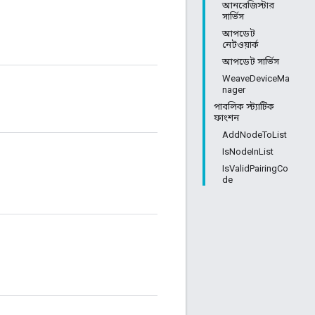
আনরেজিস্টার
সার্ভিস
আপডেট
নেটওয়ার্ক
আপডেট সার্ভিস
WeaveDeviceMa
nager
পাবলিক স্ট্যাটিক
ফাংশন
AddNodeToList
IsNodeInList
IsValidPairingCo
de