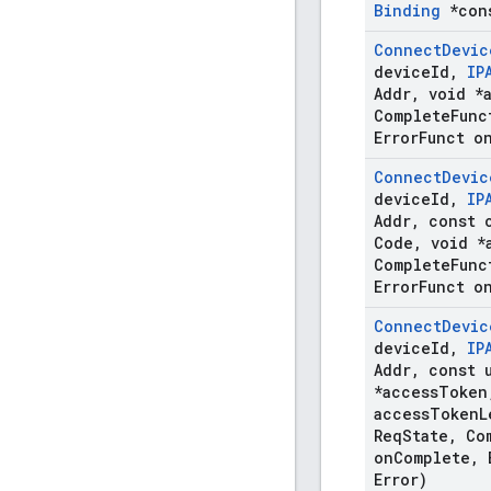
Binding
*con
Connect
Devic
device
Id
,
IP
Addr
,
void *
Complete
Func
Error
Funct o
Connect
Devic
device
Id
,
IP
Addr
,
const c
Code
,
void *
Complete
Func
Error
Funct o
Connect
Devic
device
Id
,
IP
Addr
,
const u
*access
Token
access
Token
L
Req
State
,
Com
on
Complete
,
E
Error)