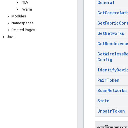
General
::
TLV
::
Warm
Get
Camera
Aut
Modules
Get
Fabric
Con
Namespaces
Related Pages
Get
Networks
Java
Get
Rendezvou
Get
Wireless
R
Config
Identify
Devi
Pair
Token
Scan
Networks
State
Unpair
Token
পাবলিক ফাংশন