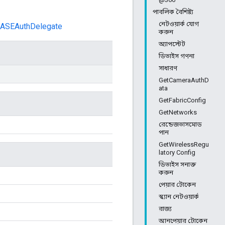
পাবলিক বৈশিষ্ট্য
নেটওয়ার্ক যোগ
eCASEAuthDelegate
করুন
অ্যাপস্টেট
ডিভাইস গণনা
সাধারণ
GetCameraAuthD
ata
GetFabricConfig
GetNetworks
রেন্ডেজভাসমোড
পান
GetWirelessRegu
latory Config
ডিভাইস সনাক্ত
করুন
পেয়ার টোকেন
স্ক্যান নেটওয়ার্ক
রাজ্য
আনপেয়ার টোকেন