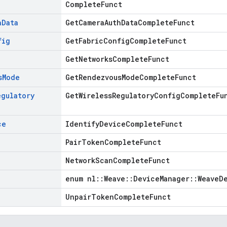
CompleteFunct
h
Data
GetCameraAuthDataCompleteFunct
fig
GetFabricConfigCompleteFunct
GetNetworksCompleteFunct
s
Mode
GetRendezvousModeCompleteFunct
egulatory
GetWirelessRegulatoryConfigCompleteFu
ce
IdentifyDeviceCompleteFunct
PairTokenCompleteFunct
NetworkScanCompleteFunct
enum nl::Weave::DeviceManager::WeaveD
UnpairTokenCompleteFunct