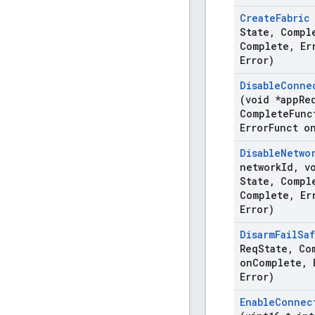
Create
Fabric
State
,
Compl
Complete
,
Er
Error)
Disable
Conne
(void *app
Re
Complete
Func
Error
Funct o
Disable
Netwo
network
Id
,
vo
State
,
Compl
Complete
,
Er
Error)
Disarm
Fail
Sa
Req
State
,
Com
on
Complete
,
E
Error)
Enable
Connec