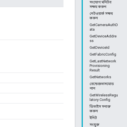
সংযোগ মনিটর
সক্ষম করুন
নেটওয়ার্ক সক্ষম
করুন
GetCameraAuthD
ata
GetDeviceAddre
ss
GetDeviceId
GetFabricConfig
GetLastNetwork
Provisioning
Result
GetNetworks
রেন্ডেজভাসমোড
পান
GetWirelessRegu
latory Config
ডিভাইস সনাক্ত
করুন
ইনিট
সংযুক্ত