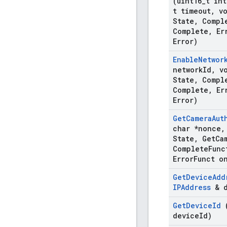
(uint16
_
t int
t timeout
,
vo
State
,
Compl
Complete
,
Er
Error)
Enable
Networ
network
Id
,
vo
State
,
Compl
Complete
,
Er
Error)
Get
Camera
Aut
char *nonce
,
State
,
Get
Ca
Complete
Func
Error
Funct o
Get
Device
Add
IPAddress
& d
Get
Device
Id
(
device
Id)