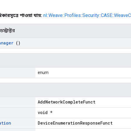
কারসূত্রে পাওয়া যায়:
nl::Weave::Profiles::Security::CASE::Weav
স্ট্রাক্টর
anager
()
enum
AddNetworkCompleteFunct
void *
ation
DeviceEnumerationResponseFunct