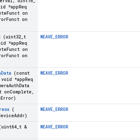
erval
,
uint16
_
id *app
Req
ete
Funct on
ror
Funct on
k
(uint32
_
t
WEAVE_ERROR
id *app
Req
ete
Funct on
ror
Funct on
h
Data
(const
WEAVE_ERROR
void *app
Req
mera
Auth
Data
t on
Complete
,
n
Error)
ress
(
WEAVE_ERROR
evice
Addr)
uint64
_
t &
WEAVE_ERROR