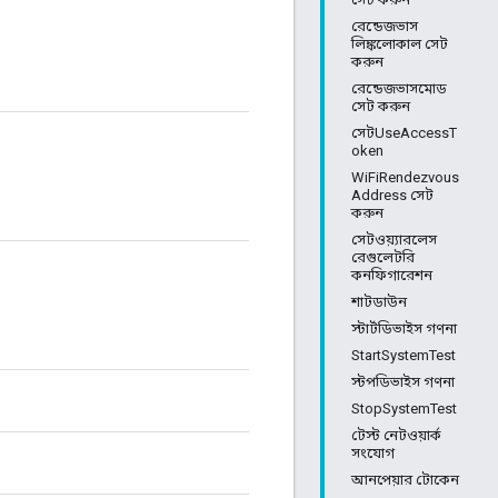
রেন্ডেজভাস
লিঙ্কলোকাল সেট
করুন
রেন্ডেজভাসমোড
সেট করুন
সেটUseAccessT
oken
WiFiRendezvous
Address সেট
করুন
সেটওয়্যারলেস
রেগুলেটরি
কনফিগারেশন
শাটডাউন
স্টার্টডিভাইস গণনা
StartSystemTest
স্টপডিভাইস গণনা
StopSystemTest
টেস্ট নেটওয়ার্ক
সংযোগ
আনপেয়ার টোকেন