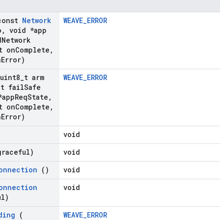
const
Network
WEAVE_ERROR
o
,
void *app
d
Network
t on
Complete
,
n
Error)
uint8
_
t arm
WEAVE_ERROR
_
t fail
Safe
*app
Req
State
,
t on
Complete
,
n
Error)
void
raceful)
void
onnection
()
void
onnection
void
ul)
ding
(
WEAVE_ERROR