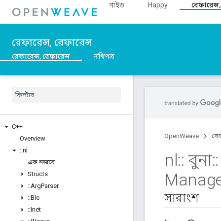
গাইড
Happy
রেফারেন্স,
রেফারেন্স, রেফারেন্স
রেফারেন্স, রেফারেন্স
নথিপত্র
C++
OpenWeave
রেফ
Overview
::
nl
nl
::
বুনা
::
এক নজরে
Manage
Structs
::
Arg
Parser
সারাংশ
::
Ble
::
Inet