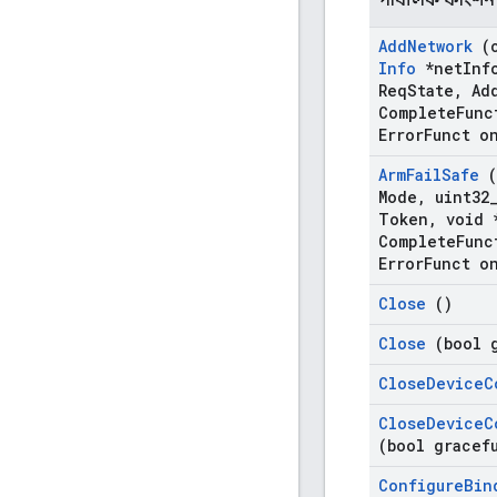
Add
Network
(
Info
*net
Inf
Req
State
,
Ad
Complete
Func
Error
Funct o
Arm
Fail
Safe
(
Mode
,
uint32
Token
,
void 
Complete
Func
Error
Funct o
Close
()
Close
(bool g
Close
Device
C
Close
Device
C
(bool gracef
Configure
Bin