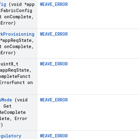
fig
(void *app
WEAVE_ERROR
t
Fabric
Config
t on
Complete
,
n
Error)
rk
Provisioning
WEAVE_ERROR
*app
Req
State
,
t on
Complete
,
n
Error)
uint8
_
t
WEAVE_ERROR
app
Req
State
,
omplete
Funct
rror
Funct on
s
Mode
(void
WEAVE_ERROR
,
Get
de
Complete
lete
,
Error
r)
egulatory
WEAVE_ERROR