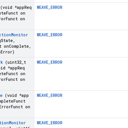
(void *app
Req
WEAVE_ERROR
ete
Funct on
ror
Funct on
ction
Monitor
WEAVE_ERROR
q
State
,
t on
Complete
,
n
Error)
rk
(uint32
_
t
WEAVE_ERROR
id *app
Req
ete
Funct on
ror
Funct on
fe
(void *app
WEAVE_ERROR
plete
Funct
rror
Funct on
tion
Monitor
WEAVE_ERROR