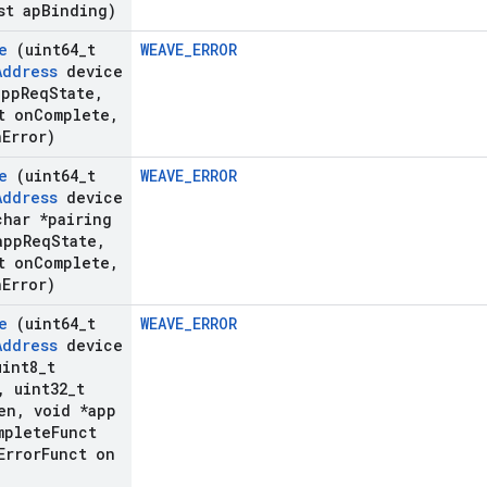
st ap
Binding)
e
(uint64
_
t
WEAVE_ERROR
Address
device
app
Req
State
,
t on
Complete
,
n
Error)
e
(uint64
_
t
WEAVE_ERROR
Address
device
har *pairing
app
Req
State
,
t on
Complete
,
n
Error)
e
(uint64
_
t
WEAVE_ERROR
Address
device
int8
_
t
,
uint32
_
t
en
,
void *app
plete
Funct
rror
Funct on