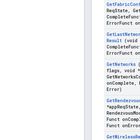
Get
Fabric
Con
Req
State
,
Ge
Complete
Func
Error
Funct o
Get
Last
Netwo
Result
(void 
Complete
Func
Error
Funct o
Get
Networks
(
flags
,
void *
Get
Networks
C
on
Complete
,
E
Error)
Get
Rendezvou
*app
Req
State
Rendezvous
Mo
Funct on
Comp
Funct on
Erro
Get
Wireless
R