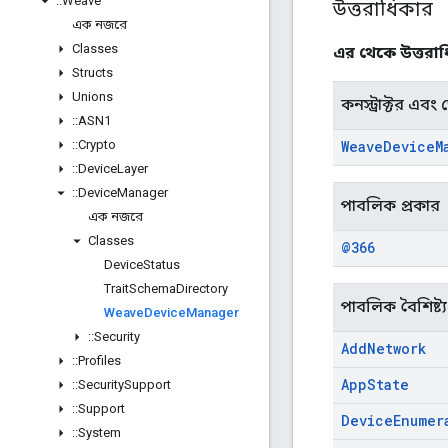
::
Weave
উত্তরাধিকার
এক নজরে
Classes
এর থেকে উত্তরাধি
Structs
Unions
কনস্ট্রাক্টর এবং ডে
::
ASN1
::
Crypto
Weave
Device
M
::
Device
Layer
::
Device
Manager
পাবলিক প্রকার
এক নজরে
Classes
@366
Device
Status
Trait
Schema
Directory
পাবলিক বৈশিষ্ট্য
Weave
Device
Manager
::
Security
Add
Network
::
Profiles
App
State
::
Security
Support
::
Support
Device
Enumer
::
System