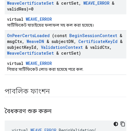
Weave
Certificate
Set
& cert
Set
,
WEAVE
_
ERROR
&
valid
Res)=0
virtual
WEAVE_ERROR
সার্টিফিকেট যাচাইয়ের ফলাফল সহ কল ​​করা হয়েছে।
On
Peer
Certs
Loaded
(const
Begin
Session
Context
&
msg
Ctx
,
Weave
DN
& subject
DN
,
Certificate
Key
Id
&
subject
Key
Id
,
Validation
Context
& valid
Ctx
,
Weave
Certificate
Set
& cert
Set)
virtual
WEAVE_ERROR
পিয়ার সার্টিফিকেট লোড করা হয়েছে পরে কল.
পাবলিক ফাংশন
বৈধকরণ শুরু করুন
virtual
WEAVE_ERROR
BeginValidation
(