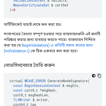
ValidationContext
&
validCtx
,
WeaveCertificateSet
&
certSet
)
=
0
সার্টিফিকেট যাচাই শেষে কল করা হয়।
শংসাপত্রের বৈধতা সম্পূর্ণ হওয়ার পরে বাস্তবায়নগুলি এই কলটি
পরিষ্কার করার জন্য ব্যবহার করতে পারে। বাস্তবায়ন নিশ্চিত
করা হয় যে
BeginValidation() এ প্রতিটি সফল কলের জন্য
EndValidation
()
কে ঠিক একবার কল করা হবে।
নোডসিগনেচার তৈরি করুন
virtual
WEAVE_ERROR
GenerateNodeSignature
(
const
BeginSessionContext
&
msgCtx
,
const
uint8_t
*
msgHash
,
uint8_t
msgHashLen
,
TLVWriter
&
writer
,
uint64_t
tag