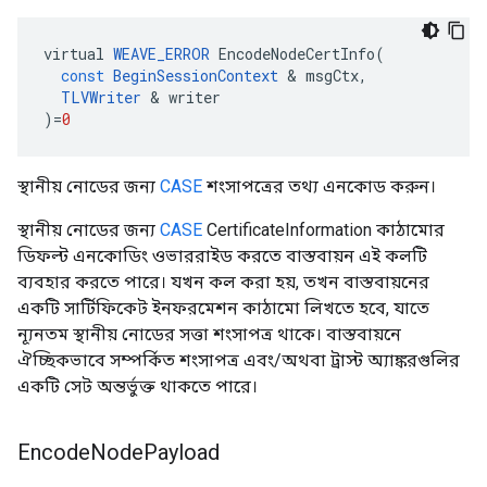
virtual
WEAVE_ERROR
EncodeNodeCertInfo
(
const
BeginSessionContext
&
msgCtx
,
TLVWriter
&
writer
)
=
0
স্থানীয় নোডের জন্য
CASE
শংসাপত্রের তথ্য এনকোড করুন।
স্থানীয় নোডের জন্য
CASE
CertificateInformation কাঠামোর
ডিফল্ট এনকোডিং ওভাররাইড করতে বাস্তবায়ন এই কলটি
ব্যবহার করতে পারে। যখন কল করা হয়, তখন বাস্তবায়নের
একটি সার্টিফিকেট ইনফরমেশন কাঠামো লিখতে হবে, যাতে
ন্যূনতম স্থানীয় নোডের সত্তা শংসাপত্র থাকে। বাস্তবায়নে
ঐচ্ছিকভাবে সম্পর্কিত শংসাপত্র এবং/অথবা ট্রাস্ট অ্যাঙ্করগুলির
একটি সেট অন্তর্ভুক্ত থাকতে পারে।
Encode
Node
Payload