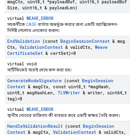
msg
Ctx
,
uint8
_
t *payload
Buf
,
uint16
_
t payload
Buf
Size
,
uint16
_
t & payload
Len)
virtual
WEAVE_ERROR
সহকর্মীকে
CASE
বার্তায় অন্তর্ভুক্ত করার জন্য একটি অ্যাপ্লিকেশন-
নির্দিষ্ট পেলোড এনকোড করুন৷
End
Validation
(const
Begin
Session
Context
& msg
Ctx
,
Validation
Context
& valid
Ctx
,
Weave
Certificate
Set
& cert
Set)=0
virtual void
সার্টিফিকেট যাচাই শেষে কল করা হয়।
Generate
Node
Signature
(const
Begin
Session
Context
& msg
Ctx
,
const uint8
_
t *msg
Hash
,
uint8
_
t msg
Hash
Len
,
TLVWriter
& writer
,
uint64
_
t
tag)=0
virtual
WEAVE_ERROR
স্থানীয় নোডের ব্যক্তিগত কী ব্যবহার করে একটি স্বাক্ষর তৈরি করুন।
Handle
Validation
Result
(const
Begin
Session
Context
& msg
Ctx
,
Validation
Context
& valid
Ctx
,