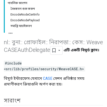
পাবলিক ফাংশন
বৈধকরণ শুরু করুন
EncodeNodeCertInfo
EncodeNodePayload
সমাপ্তি যাচাইকরণ
nl
::
বুনা
::
প্রোফাইল
::
নিরাপত্তা
::
কেস
::
Weave
CASEAuth
Delegate
এটি একটি বিমূর্ত ক্লাস।
#include
<src/lib/profiles/security/WeaveCASE.h>
বিমূর্ত ইন্টারফেস যেখানে
CASE
সেশন প্রতিষ্ঠার সময়
প্রমাণীকরণ ক্রিয়াগুলি অর্পণ করা হয়।
সারাংশ