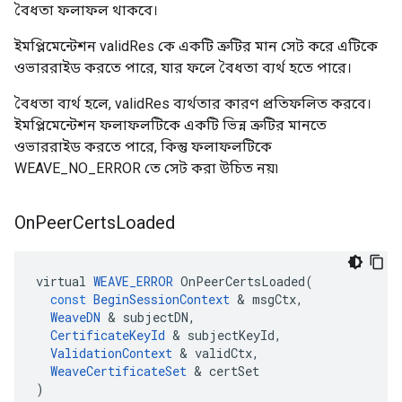
বৈধতা ফলাফল থাকবে।
ইমপ্লিমেন্টেশন validRes কে একটি ত্রুটির মান সেট করে এটিকে
ওভাররাইড করতে পারে, যার ফলে বৈধতা ব্যর্থ হতে পারে।
বৈধতা ব্যর্থ হলে, validRes ব্যর্থতার কারণ প্রতিফলিত করবে।
ইমপ্লিমেন্টেশন ফলাফলটিকে একটি ভিন্ন ত্রুটির মানতে
ওভাররাইড করতে পারে, কিন্তু ফলাফলটিকে
WEAVE_NO_ERROR তে সেট করা উচিত নয়৷
On
Peer
Certs
Loaded
virtual
WEAVE_ERROR
OnPeerCertsLoaded
(
const
BeginSessionContext
&
msgCtx
,
WeaveDN
&
subjectDN
,
CertificateKeyId
&
subjectKeyId
,
ValidationContext
&
validCtx
,
WeaveCertificateSet
&
certSet
)