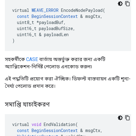
virtual
WEAVE_ERROR
EncodeNodePayload
(
const
BeginSessionContext
&
msgCtx
,
uint8_t
*
payloadBuf
,
uint16_t
payloadBufSize
,
uint16_t
&
payloadLen
)
সহকর্মীকে
CASE
বার্তায় অন্তর্ভুক্ত করার জন্য একটি
অ্যাপ্লিকেশন-নির্দিষ্ট পেলোড এনকোড করুন৷
এই পদ্ধতিটি প্রয়োগ করা ঐচ্ছিক। ডিফল্ট বাস্তবায়ন একটি শূন্য-
দৈর্ঘ্য পেলোড প্রদান করে।
সমাপ্তি যাচাইকরণ
virtual
void
EndValidation
(
const
BeginSessionContext
&
msgCtx
,