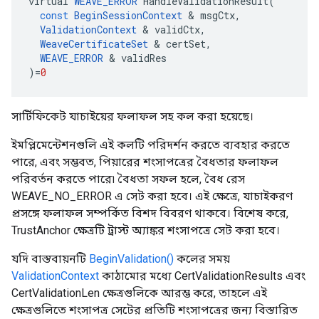
virtual
WEAVE_ERROR
HandleValidationResult
(
const
BeginSessionContext
&
msgCtx
,
ValidationContext
&
validCtx
,
WeaveCertificateSet
&
certSet
,
WEAVE_ERROR
&
validRes
)
=
0
সার্টিফিকেট যাচাইয়ের ফলাফল সহ কল ​​করা হয়েছে।
ইমপ্লিমেন্টেশনগুলি এই কলটি পরিদর্শন করতে ব্যবহার করতে
পারে, এবং সম্ভবত, পিয়ারের শংসাপত্রের বৈধতার ফলাফল
পরিবর্তন করতে পারে৷ বৈধতা সফল হলে, বৈধ রেস
WEAVE_NO_ERROR এ সেট করা হবে। এই ক্ষেত্রে, যাচাইকরণ
প্রসঙ্গে ফলাফল সম্পর্কিত বিশদ বিবরণ থাকবে। বিশেষ করে,
TrustAnchor ক্ষেত্রটি ট্রাস্ট অ্যাঙ্কর শংসাপত্রে সেট করা হবে।
যদি বাস্তবায়নটি
BeginValidation()
কলের সময়
ValidationContext
কাঠামোর মধ্যে CertValidationResults এবং
CertValidationLen ক্ষেত্রগুলিকে আরম্ভ করে, তাহলে এই
ক্ষেত্রগুলিতে শংসাপত্র সেটের প্রতিটি শংসাপত্রের জন্য বিস্তারিত