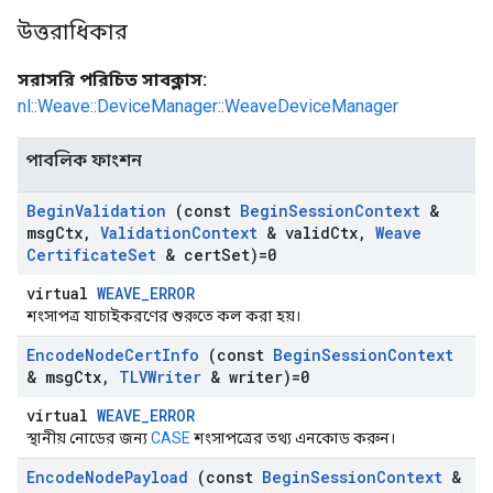
উত্তরাধিকার
সরাসরি পরিচিত সাবক্লাস:
nl::Weave::DeviceManager::WeaveDeviceManager
পাবলিক ফাংশন
Begin
Validation
(const
Begin
Session
Context
&
msg
Ctx
,
Validation
Context
& valid
Ctx
,
Weave
Certificate
Set
& cert
Set)=0
virtual
WEAVE_ERROR
শংসাপত্র যাচাইকরণের শুরুতে কল করা হয়।
Encode
Node
Cert
Info
(const
Begin
Session
Context
& msg
Ctx
,
TLVWriter
& writer)=0
virtual
WEAVE_ERROR
স্থানীয় নোডের জন্য
CASE
শংসাপত্রের তথ্য এনকোড করুন।
Encode
Node
Payload
(const
Begin
Session
Context
&