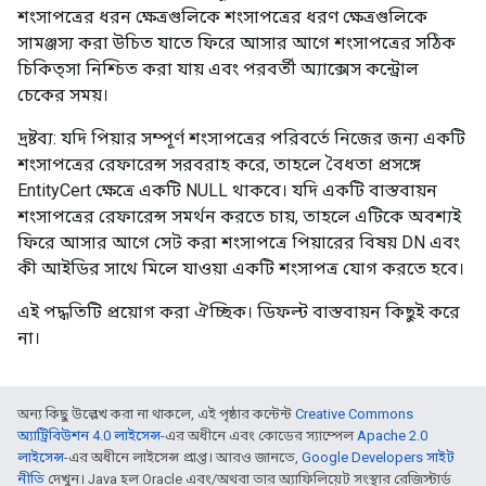
শংসাপত্রের ধরন ক্ষেত্রগুলিকে শংসাপত্রের ধরণ ক্ষেত্রগুলিকে
সামঞ্জস্য করা উচিত যাতে ফিরে আসার আগে শংসাপত্রের সঠিক
চিকিত্সা নিশ্চিত করা যায় এবং পরবর্তী অ্যাক্সেস কন্ট্রোল
চেকের সময়।
দ্রষ্টব্য: যদি পিয়ার সম্পূর্ণ শংসাপত্রের পরিবর্তে নিজের জন্য একটি
শংসাপত্রের রেফারেন্স সরবরাহ করে, তাহলে বৈধতা প্রসঙ্গে
EntityCert ক্ষেত্রে একটি NULL থাকবে। যদি একটি বাস্তবায়ন
শংসাপত্রের রেফারেন্স সমর্থন করতে চায়, তাহলে এটিকে অবশ্যই
ফিরে আসার আগে সেট করা শংসাপত্রে পিয়ারের বিষয় DN এবং
কী আইডির সাথে মিলে যাওয়া একটি শংসাপত্র যোগ করতে হবে।
এই পদ্ধতিটি প্রয়োগ করা ঐচ্ছিক। ডিফল্ট বাস্তবায়ন কিছুই করে
না।
অন্য কিছু উল্লেখ করা না থাকলে, এই পৃষ্ঠার কন্টেন্ট
Creative Commons
অ্যাট্রিবিউশন 4.0 লাইসেন্স
-এর অধীনে এবং কোডের স্যাম্পেল
Apache 2.0
লাইসেন্স
-এর অধীনে লাইসেন্স প্রাপ্ত। আরও জানতে,
Google Developers সাইট
নীতি
দেখুন। Java হল Oracle এবং/অথবা তার অ্যাফিলিয়েট সংস্থার রেজিস্টার্ড