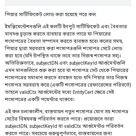
পিয়ার সার্টিফিকেট লোড করা হয়েছে পরে কল.
ইমপ্লিমেন্টেশনগুলি এই কলটি ইনপুট সার্টিফিকেট এবং বৈধতার
মানদণ্ড চূড়ান্ত করতে ব্যবহার করতে পারে যা পিয়ারের
শংসাপত্রের বৈধতা সম্পাদন করতে ব্যবহৃত হবে৷ কলের সময়,
পিয়ার দ্বারা সরবরাহ করা শংসাপত্রগুলি শংসাপত্র সেটে লোড
করা হবে (যদি উপস্থিত থাকে তবে তার নিজস্ব শংসাপত্র সহ)।
অতিরিক্তভাবে, subjectDN এবং subjectKeyId আর্গুমেন্টগুলি
এমন মানগুলিতে শুরু করা হবে যা শংসাপত্র সেট থেকে পিয়ারের
শংসাপত্রের সমাধান করতে ব্যবহৃত হবে৷ যদি পিয়ার তার নিজস্ব
শংসাপত্র সরবরাহ করে (একটি শংসাপত্রের রেফারেন্সের পরিবর্তে)
তাহলে validCtx আর্গুমেন্টের মধ্যে EntityCert ক্ষেত্রে সেই
শংসাপত্রের একটি পয়েন্টার থাকবে।
এই কল চলাকালীন, বাস্তবায়ন নতুন শংসাপত্র যোগ সহ শংসাপত্র
সেটের বিষয়বস্তু পরিবর্তন করতে পারে। প্রয়োজনে তারা
subjectDN, subjectKeyId বা validCtx আর্গুমেন্টও পরিবর্তন
করতে পারে। সবচেয়ে গুরুত্বপূর্ণভাবে, বাস্তবায়নের জন্য