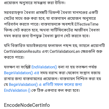
প্রয়োজন অনুসারে সামঞ্জস্য করা উচিত।
সরবরাহকৃত বৈধতা প্রসঙ্গটি ডিফল্ট বৈধতা মানদণ্ডের একটি
সেটের সাথে শুরু করা হবে, যা বাস্তবায়ন প্রয়োজন অনুসারে
পরিবর্তন করতে পারে। বাস্তবায়নকে অবশ্যই EffectiveTime
ফিল্ড সেট করতে হবে, অথবা সার্টিফিকেটের আজীবন বৈধতা
দমন করার জন্য উপযুক্ত বৈধতা ফ্ল্যাগ সেট করতে হবে।
যদি বিস্তারিত যাচাইকরণের ফলাফল পছন্দ হয়, তাহলে প্রয়োগটি
CertValidationResults এবং CertValidationLen ক্ষেত্রগুলি শুরু
করতে পারে।
যতক্ষণ না সংশ্লিষ্ট
EndValidation()
বলা না হয় ততক্ষণ পর্যন্ত
BeginValidation() এর
সময় বরাদ্দ করা যেকোন সংস্থান বজায়
রাখার জন্য বাস্তবায়নের প্রয়োজন। বাস্তবায়ন নিশ্চিত করা হয়
যে
BeginValidation() এ প্রতিটি সফল কলের জন্য
EndValidation
()
কে ঠিক একবার কল করা হবে।
Encode
Node
Cert
Info