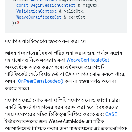
const
BeginSessionContext
&
msgCtx
,
ValidationContext
&
validCtx
,
WeaveCertificateSet
&
certSet
)
=
0
শংসাপত্র যাচাইকরণের শুরুতে কল করা হয়।
আসন্ন শংসাপত্রের বৈধতা পরিচালনা করার জন্য পর্যাপ্ত সংস্থান
সহ প্রয়োগগুলিকে সরবরাহ করা
WeaveCertificateSet
অবজেক্টকে আরম্ভ করতে হবে। এই সময়ে প্রয়োগগুলি
সার্টিফিকেট সেটে বিশ্বস্ত রুট বা CA শংসাপত্র লোড করতে পারে,
অথবা
OnPeerCertsLoaded()
কল না হওয়া পর্যন্ত অপেক্ষা
করতে পারে৷
শংসাপত্র সেটে লোড করা প্রতিটি শংসাপত্র লোড ফাংশন দ্বারা
একটি ডিফল্ট শংসাপত্রের ধরন বরাদ্দ করা হবে। বৈধকরণের
সময় শংসাপত্রের সঠিক চিকিত্সা নিশ্চিত করতে এবং
CASE
ইন্টারঅ্যাকশনের জন্য WeaveAuthMode-এর সঠিক
অ্যাসাইনমেন্ট নিশ্চিত করার জন্য বাস্তবায়নের এই প্রকারগুলিকে