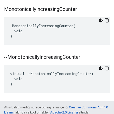
Monotonically
Increasing
Counter
 MonotonicallyIncreasingCounter(

  void

)
~Monotonically
Increasing
Counter
virtual  ~MonotonicallyIncreasingCounter(

  void

)
Aksi belirtilmediği sürece bu sayfanın içeriği
Creative Commons Atıf 4.0
Lisansı
altında ve kod örnekleri
Apache 2.0 Lisansı
altında