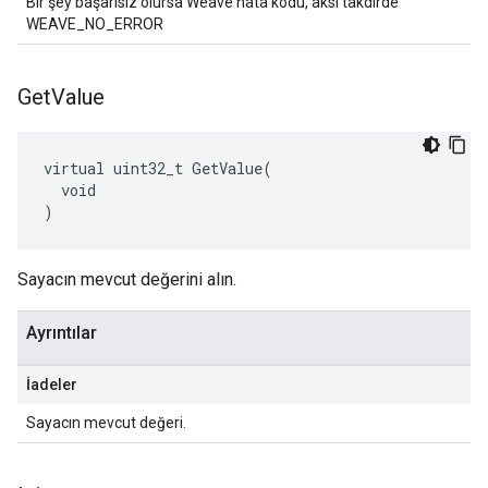
Bir şey başarısız olursa Weave hata kodu, aksi takdirde
WEAVE_NO_ERROR
Get
Value
virtual uint32_t GetValue(

  void

)
Sayacın mevcut değerini alın.
Ayrıntılar
İadeler
Sayacın mevcut değeri.