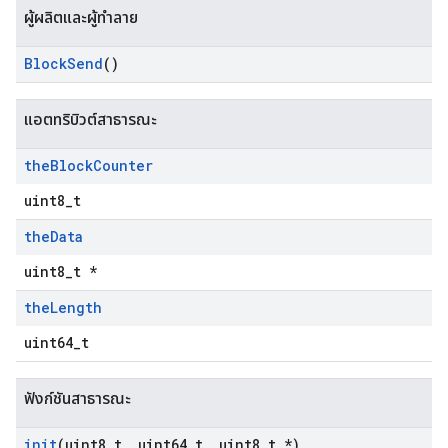
ผู้ผลิตและผู้ทำลาย
Block
Send
()
แอตทริบิวต์สาธารณะ
the
Block
Counter
uint8_t
the
Data
uint8_t *
the
Length
uint64_t
ฟังก์ชันสาธารณะ
init
(uint8
_
t
,
uint64
_
t
,
uint8
_
t *)