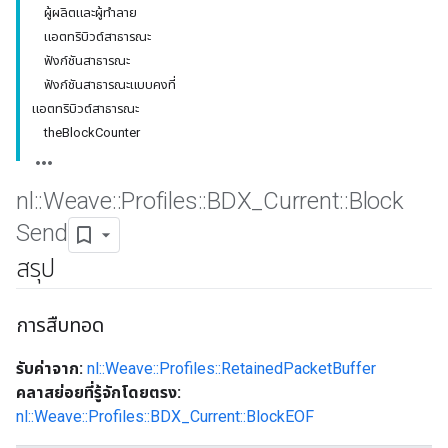
ผู้ผลิตและผู้ทำลาย
แอตทริบิวต์สาธารณะ
ฟังก์ชันสาธารณะ
ฟังก์ชันสาธารณะแบบคงที่
แอตทริบิวต์สาธารณะ
theBlockCounter
nl
::
Weave
::
Profiles
::
BDX
_
Current
::
Block
Send
สรุป
การสืบทอด
รับค่าจาก:
nl::Weave::Profiles::RetainedPacketBuffer
คลาสย่อยที่รู้จักโดยตรง:
nl::Weave::Profiles::BDX_Current::BlockEOF