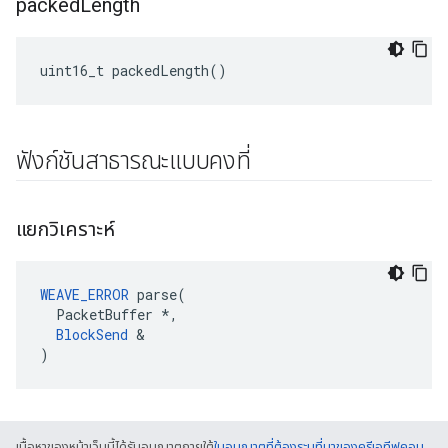
packed
Length
uint16_t packedLength()
ฟังก์ชันสาธารณะแบบคงที่
แยกวิเคราะห์
WEAVE_ERROR
 parse(

  PacketBuffer *,

BlockSend
 &

)
เนื้อหาของหน้าเว็บนี้ได้รับอนุญาตภายใต้
ใบอนุญาตที่ต้องระบุที่มาของครีเอทีฟคอม