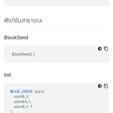
ฟังก์ชันสาธารณะ
Block
Send
 BlockSend()
Init
WEAVE_ERROR
 init(

  uint8_t,

  uint64_t,

  uint8_t *

)