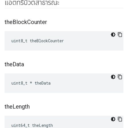
แอตทริบิวต์สาธารณะ
the
Block
Counter
uint8_t theBlockCounter
the
Data
uint8_t * theData
the
Length
uint64_t theLength