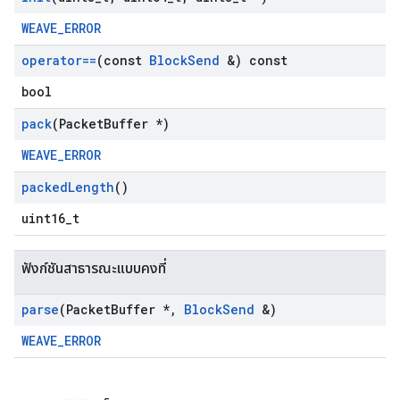
WEAVE_ERROR
operator==
(const
Block
Send
&) const
bool
pack
(Packet
Buffer *)
WEAVE_ERROR
packed
Length
()
uint16_t
ฟังก์ชันสาธารณะแบบคงที่
parse
(Packet
Buffer *
,
Block
Send
&)
WEAVE_ERROR