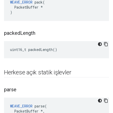
WEAVE_ERROR
 pack(

  PacketBuffer *

)
packed
Length
uint16_t packedLength()
Herkese açık statik işlevler
parse
WEAVE_ERROR
 parse(

  PacketBuffer *,
