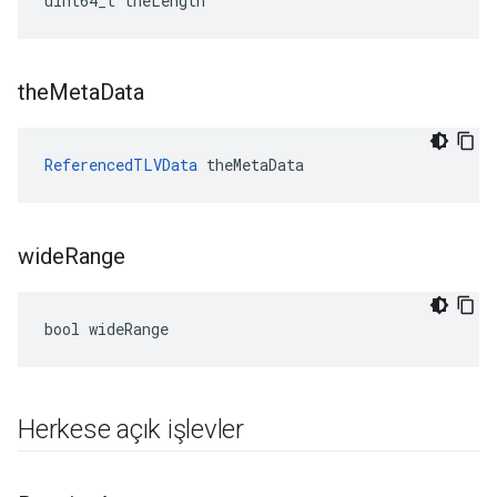
uint64_t theLength
the
Meta
Data
ReferencedTLVData
 theMetaData
wide
Range
bool wideRange
Herkese açık işlevler