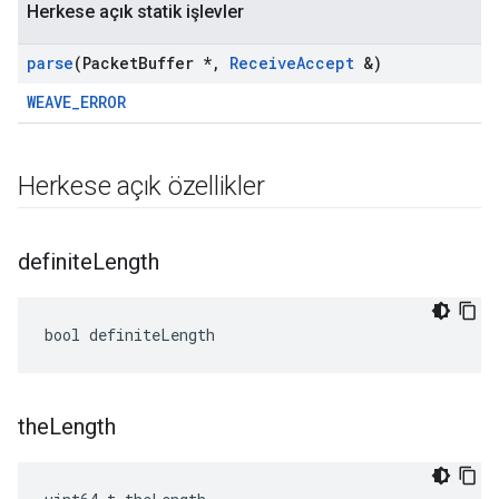
Herkese açık statik işlevler
parse
(Packet
Buffer *
,
Receive
Accept
&)
WEAVE_ERROR
Herkese açık özellikler
definite
Length
bool definiteLength
the
Length