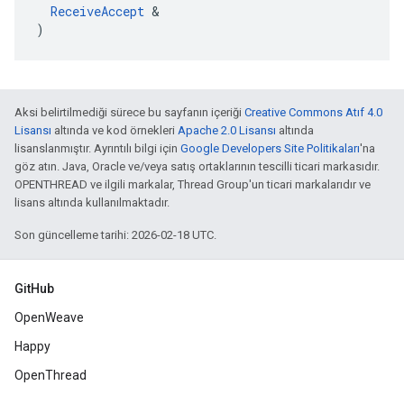
ReceiveAccept
 &

)
Aksi belirtilmediği sürece bu sayfanın içeriği
Creative Commons Atıf 4.0
Lisansı
altında ve kod örnekleri
Apache 2.0 Lisansı
altında
lisanslanmıştır. Ayrıntılı bilgi için
Google Developers Site Politikaları
'na
göz atın. Java, Oracle ve/veya satış ortaklarının tescilli ticari markasıdır.
OPENTHREAD ve ilgili markalar, Thread Group'un ticari markalarıdır ve
lisans altında kullanılmaktadır.
Son güncelleme tarihi: 2026-02-18 UTC.
GitHub
OpenWeave
Happy
OpenThread