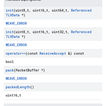
init
(uint8
_
t
,
uint16
_
t
,
uint64
_
t
,
Referenced
TLVData
*)
WEAVE_ERROR
init
(uint8
_
t
,
uint16
_
t
,
uint32
_
t
,
Referenced
TLVData
*)
WEAVE_ERROR
operator==
(const
Receive
Accept
&) const
bool
pack
(Packet
Buffer *)
WEAVE_ERROR
packed
Length
()
uint16_t