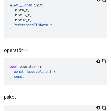
WEAVE_ERROR
 init(

  uint8_t,

  uint16_t,

  uint32_t,

ReferencedTLVData
 *

)
operatör==
bool
operator
==
(
const
ReceiveAccept
&
)
const
paket