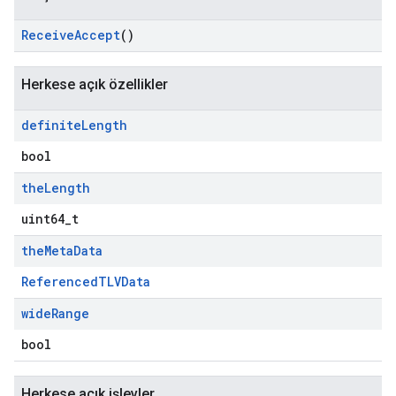
Receive
Accept
()
Herkese açık özellikler
definite
Length
bool
the
Length
uint64_t
the
Meta
Data
ReferencedTLVData
wide
Range
bool
Herkese açık işlevler