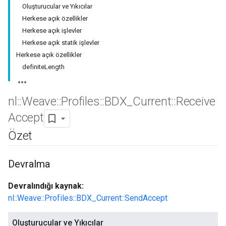
Oluşturucular ve Yıkıcılar
Herkese açık özellikler
Herkese açık işlevler
Herkese açık statik işlevler
Herkese açık özellikler
definiteLength
nl
::
Weave
::
Profiles
::
BDX
_
Current
::
Receive
Accept
Özet
Devralma
Devralındığı kaynak:
nl::Weave::Profiles::BDX_Current::SendAccept
Oluşturucular ve Yıkıcılar