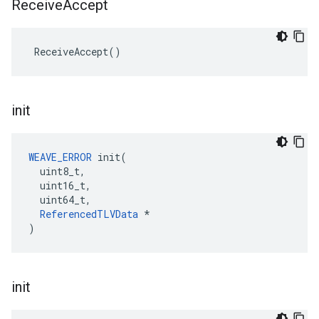
Receive
Accept
 ReceiveAccept()
init
WEAVE_ERROR
 init(

  uint8_t,

  uint16_t,

  uint64_t,

ReferencedTLVData
 *

)
init