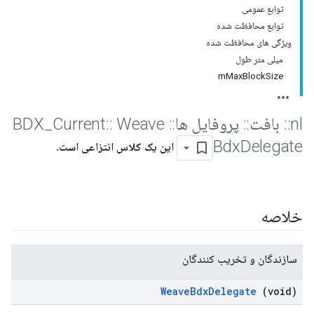
توابع عمومی
توابع محافظت شده
ویژگی های محافظت شده
میلی متر طول
mMaxBlockSize
nl
::
بافت
::
پروفایل ها
::
BDX
Weave
::
Current
_
Bdx
Delegate
این یک کلاس انتزاعی است.
خلاصه
سازندگان و تخریب کنندگان
Weave
Bdx
Delegate
(void)