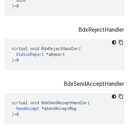
  void

)=0
Bdx
Reject
Handler
virtual void BdxRejectHandler(

StatusReport
 *aReport

)=0
Bdx
Send
Accept
Handler
virtual void BdxSendAcceptHandler(

SendAccept
 *aSendAcceptMsg

)=0