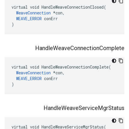
virtual void HandleWeaveConnectionClosed(

WeaveConnection
 *con,

WEAVE_ERROR
 conErr

)
Handle
Weave
Connection
Complete
virtual void HandleWeaveConnectionComplete(

WeaveConnection
 *con,

WEAVE_ERROR
 conErr

)
Handle
Weave
Service
Mgr
Status
virtual void HandleWeaveServiceMgrStatus(
