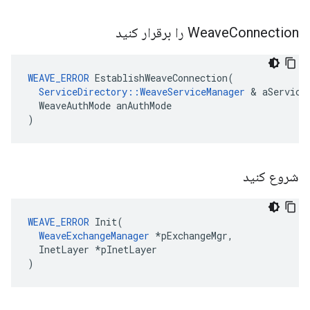
Connection را برقرار کنید
Weave
WEAVE_ERROR
 EstablishWeaveConnection(

ServiceDirectory::WeaveServiceManager
 & aServiceM
  WeaveAuthMode anAuthMode

)
شروع کنید
WEAVE_ERROR
 Init(

WeaveExchangeManager
 *pExchangeMgr,

  InetLayer *pInetLayer

)