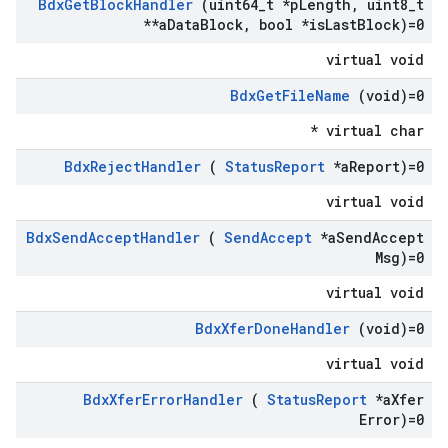
Bdx
Get
Block
Handler
(uint64
_
t *p
Length
,
uint8
_
t
**a
Data
Block
,
bool *is
Last
Block)=0
virtual void
Bdx
Get
File
Name
(void)=0
virtual char *
Bdx
Reject
Handler
(
Status
Report
*a
Report)=0
virtual void
Bdx
Send
Accept
Handler
(
Send
Accept
*a
Send
Accept
Msg)=0
virtual void
Bdx
Xfer
Done
Handler
(void)=0
virtual void
Bdx
Xfer
Error
Handler
(
Status
Report
*a
Xfer
Error)=0