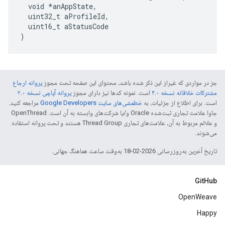
  void *anAppState,

  uint32_t aProfileId,

  uint16_t aStatusCode

)
جز در مواردی که غیراز این ذکر شده باشد، محتوای این صفحه تحت مجوز
پروانه ارجاع
مشترکات خلاقانه نسخه ۴.۰
است. نمونه کدها نیز دارای مجوز
پروانه آپاچی نسخه ۲.۰
است. برای اطلاع از جزئیات، به
خطمشی‌های سایت Google Developers‏
مراجعه کنید.
جاوا علامت تجاری ثبت‌شده Oracle و/یا شرکت‌های وابسته به آن است. ‫OpenThread
و علائم مربوط به آن، علامت‌های تجاری Thread Group هستند و تحت پروانه استفاده
می‌شوند.
تاریخ آخرین به‌روزرسانی 2026-02-18 به‌وقت ساعت هماهنگ جهانی.
GitHub
OpenWeave
Happy