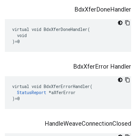
Bdx
Xfer
Done
Handler
virtual void BdxXferDoneHandler(

  void

)=0
Bdx
Xfer
Error Handler
virtual void BdxXferErrorHandler(

StatusReport
 *aXferError

)=0
Handle
Weave
Connection
Closed