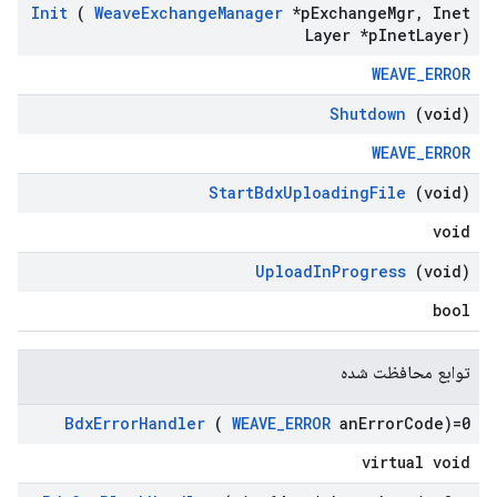
Init
(
Weave
Exchange
Manager
*p
Exchange
Mgr
,
Inet
Layer *p
Inet
Layer)
WEAVE_ERROR
Shutdown
(void)
WEAVE_ERROR
Start
Bdx
Uploading
File
(void)
void
Upload
In
Progress
(void)
bool
توابع محافظت شده
Bdx
Error
Handler
(
WEAVE
_
ERROR
an
Error
Code)=0
virtual void