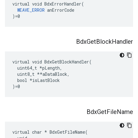
virtual void BdxErrorHandler(

WEAVE_ERROR
 anErrorCode

)=0
Bdx
Get
Block
Handler
virtual void BdxGetBlockHandler(

  uint64_t 
*pLength,
  uint8_t *
*aDataBlock,

  bool *isLastBlock

)=0
Bdx
Get
File
Name
virtual char * BdxGetFileName(
