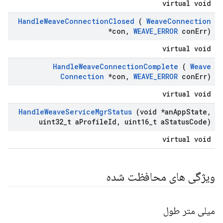
virtual void
Handle
Weave
Connection
Closed
(
Weave
Connection
*con
,
WEAVE
_
ERROR
con
Err)
virtual void
Handle
Weave
Connection
Complete
(
Weave
Connection
*con
,
WEAVE
_
ERROR
con
Err)
virtual void
Handle
Weave
Service
Mgr
Status
(void *an
App
State
,
uint32
_
t a
Profile
Id
,
uint16
_
t a
Status
Code)
virtual void
ویژگی های محافظت شده
میلی متر طول