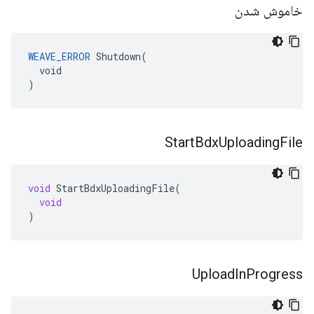
خاموش شدن
WEAVE_ERROR
 Shutdown(

  void

)
Start
Bdx
Uploading
File
void
StartBdxUploadingFile
(
void
)
Upload
In
Progress