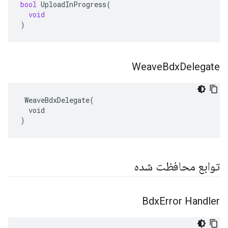
bool
UploadInProgress
(
void
)
Weave
Bdx
Delegate
 WeaveBdxDelegate(

  void

)
توابع محافظت شده
Bdx
Error Handler