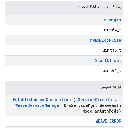
ویژگی های محافظت شده
m
Length
uint64_t
m
Max
Block
Size
uint16_t
m
Start
Offset
uint64_t
توابع عمومی
Establish
Weave
Connection
(
Service
Directory
::
Weave
Service
Manager
& a
Service
Mgr
,
Weave
Auth
Mode an
Auth
Mode)
WEAVE_ERROR