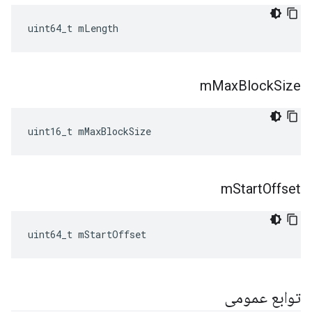
uint64_t mLength
m
Max
Block
Size
uint16_t mMaxBlockSize
m
Start
Offset
uint64_t mStartOffset
توابع عمومی