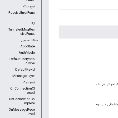
نوع شبکه
ReceiveErrorFunc
t
ایالت
TunneledMsgRec
eiveFunct
صفات عمومی
AppState
AuthMode
DefaultEncryptio
nType
DefaultKeyId
MessageLayer
نوع شبکه
فراخوانی می شود.
OnConnectionCl
osed
OnConnectionCo
mplete
راخوانی می شود.
OnMessageRece
ived