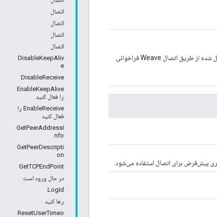
اتصال
اتصال
اتصال
اتصال
این تابع پاسخ تماس برنامه است که پس از دریافت بسته داده تونل شده از طریق اتصال Weave فراخوانی
DisableKeepAliv
e
DisableReceive
EnableKeepAlive
را فعال کنید
EnableReceive را
فعال کنید
GetPeerAddressI
nfo
GetPeerDescripti
on
اری پیش‌فرض برای اتصال استفاده می‌شود.
GetTCPEndPoint
در حال ورود است
LogId
رها کنید
ResetUserTimeo