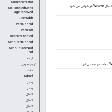
OnReceiveError
می شود.
OnTunneledMess
ageReceived
PeerAddr
PeerNodeId
PeerPort
ReceiveEnabled
SendDestNodeId
SendSourceNod
eId
ایالت
توابع عمومی
سقط
AdRef
بستن
بستن
اتصال
اتصال
اتصال
اتصال