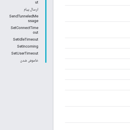
ut
ارسال پیام
SendTunneledMe
ssage
SetConnectTime
out
SetIdleTimeout
SetIncoming
SetUserTimeout
خاموش شدن