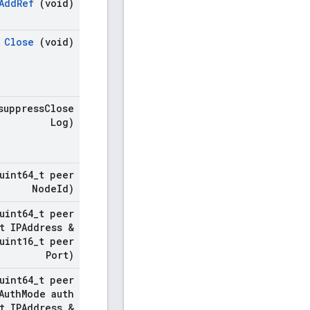
Add
Ref
(void)
Close
(void)
suppress
Close
Log)
uint64
_
t peer
Node
Id)
uint64
_
t peer
t IPAddress &
uint16
_
t peer
Port)
uint64
_
t peer
Auth
Mode auth
t IPAddress &