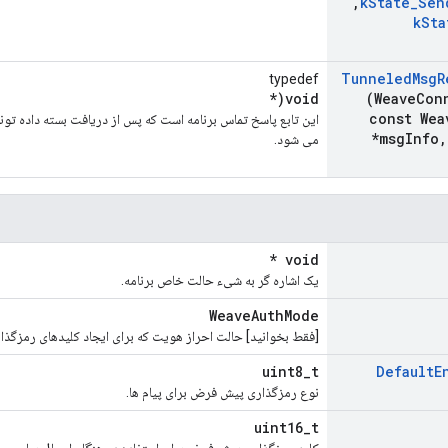
,
k
State
_
Sen
k
Sta
Tunneled
Msg
R
typedef
void(*
(Weave
Con
const Wea
*msg
Info
,
می شود.
void *
یک اشاره گر به شیء حالت خاص برنامه.
WeaveAuthMode
[فقط بخوانید] حالت احراز هویت که برای ایجاد کلیدهای رمزگذ
uint8_t
Default
E
نوع رمزگذاری پیش فرض برای پیام ها.
uint16_t