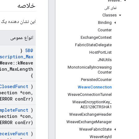
Weave
::
خلاصه
نمای کلی
Classes
این نشان دهنده یک اتصال TCP یا BLE به گره e
Binding
Counter
انواع عمومی
Exchange
Context
Fabric
State
Delegate
{
@58
Host
Port
List
scription
_
Max
JNIUtils
Weave
::
k
Weave
Monotonically
Increasing
ion
_
Max
Length
Counter
}
Persisted
Counter
Closed
Funct
)
Weave
Connection
nection *con
,
Weave
Connection
Tunnel
ERROR con
Err)
Weave
Encryption
Key
_
AES128CTRSHA1
mplete
Funct
)
Weave
Exchange
Header
nection *con
,
Weave
Exchange
Manager
ERROR con
Err)
Weave
Fabric
State
eceive
Funct
)
Weave
Key
Id