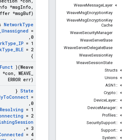
nection *con
,
Weave
Message
Layer
nfo *msg
Info
,
Weave
Msg
Encryption
Key
ffer *msg
Buf)
Weave
Msg
Encryption
Key
{
Network
Type
Cache
_
Unassigned
=
Weave
Security
Manager
,
0
Weave
Server
Base
rk
Type
_
IP
= 1
Weave
Server
Delegate
Base
k
Type
_
BLE
= 2
Weave
Session
Key
}
Weave
Session
State
Funct
)(Weave
Structs
 *con
,
WEAVE
_
Unions
ERROR err)
ASN1
::
{
State
Crypto
::
dy
To
Connect
=
Device
Layer
::
,
0
Device
Manager
::
Resolving
= 1
Profiles
::
onnecting
= 2
ishing
Session
Security
Support
::
,
= 3
Support
::
Connected
= 4
System
::