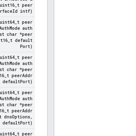
uint16
_
t peer
rface
Id intf)
uint64
_
t peer
Auth
Mode auth
t char *peer
t16
_
t default
Port)
uint64
_
t peer
Auth
Mode auth
t char *peer
16
_
t peer
Addr
t default
Port)
uint64
_
t peer
Auth
Mode auth
t char *peer
16
_
t peer
Addr
t dns
Options
,
t default
Port)
uint64
_
t peer