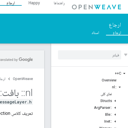
راهنماها
Happy
ارجاع
ارجاع
ارجاع
اسناد
C++
OpenWeave
ارجا
Overview
nl
::
nl
::
بافت
::
نمای کلی
Structs
essageLayer.h>
Arg
Parser
::
تعریف کلاس Weave Connection.
Ble
::
Inet
::