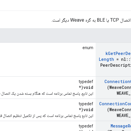
Weav دیگر است.
enum
k
Get
Peer
De
Length
= nl
::
Peer
Descript
Connection
typedef
void(*
(Weave
Con
WEAVE
_
این تابع، پاسخ تماس برنامه است که هنگام بسته شدن یک اتصال 
Connection
Co
typedef
void(*
(Weave
Con
WEAVE
_
این تابع پاسخ تماس برنامه است که پس از تکمیل تنظیم اتصال ف
Message
R
typedef