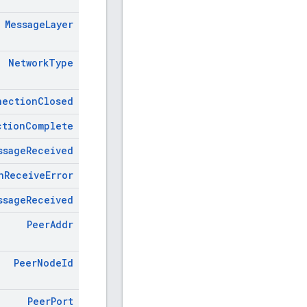
Message
Layer
Network
Type
nection
Closed
ction
Complete
ssage
Received
n
Receive
Error
ssage
Received
Peer
Addr
Peer
Node
Id
Peer
Port