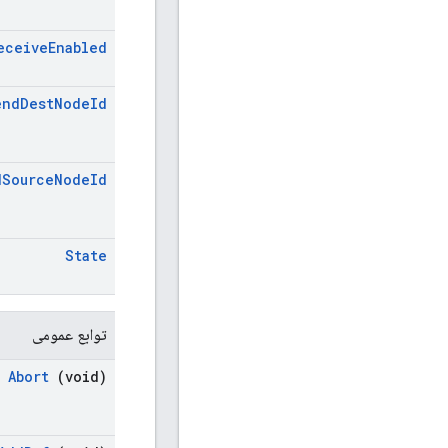
eceive
Enabled
end
Dest
Node
Id
d
Source
Node
Id
State
توابع عمومی
Abort
(void)