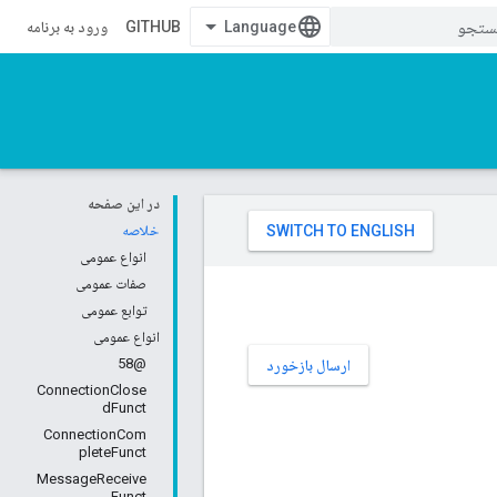
GITHUB
ورود به برنامه
در این صفحه
خلاصه
انواع عمومی
صفات عمومی
توابع عمومی
انواع عمومی
@58
ارسال بازخورد
ConnectionClose
dFunct
ConnectionCom
pleteFunct
MessageReceive
Funct