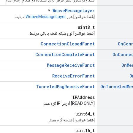
کلید رمزگذاری پیش فرض برای استفاده در هنگام ارسال پیام.
*
WeaveMessageLayer
[فقط خواندن] شی
WeaveMessageLayer
مرتبط.
uint8_t
[فقط خواندن] نوع شبکه نقطه پایانی مرتبط.
ConnectionClosedFunct
On
Con
ConnectionCompleteFunct
On
Conne
MessageReceiveFunct
On
Me
ReceiveErrorFunct
O
TunneledMsgReceiveFunct
On
Tunneled
Me
IPAddress
[READ ONLY] آدرس IP گره همتا.
uint64_t
[فقط خواندن] شناسه گره همتا.
uint16_t