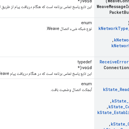
void(*
(Weave
Con
Weave
Message
I
این تابع پاسخ تماس برنامه است که هنگام دریافت پیام از طریق اتصال Weave فراخوانی 
Packet
Bu
enum
k
Network
Type
نوع شبکه شیء اتصال Weave.
,
k
Netwo
k
Networ
Receive
Error
typedef
void(*
Connection
این تابع پاسخ تماس برنامه است که در هنگام دریافت پیام Weave با خطا مواجه می شود.
enum
k
State
_
Rea
آبجکت اتصال وضعیت بافت.
,
k
State
_
,
k
State
_
C
k
State
_
Establ
,
k
State
_