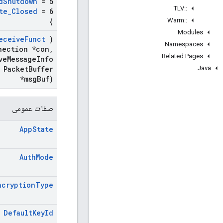
d
Shutdown
= 5
TLV
::
te
_
Closed
= 6
Warm
::
}
Modules
eceive
Funct
)
Namespaces
nection *con
,
Related Pages
ve
Message
Info
Java
Packet
Buffer
*msg
Buf)
صفات عمومی
App
State
Auth
Mode
ncryption
Type
Default
Key
Id