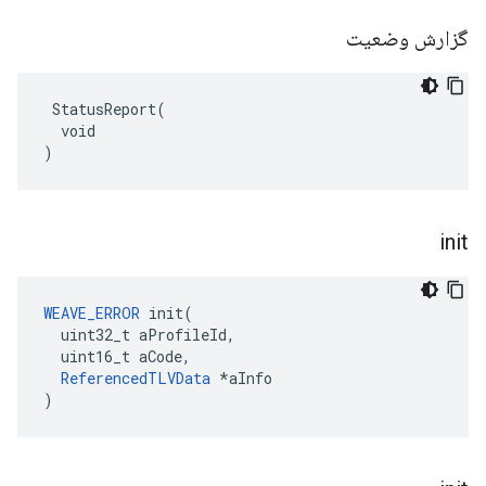
گزارش وضعیت
 StatusReport(

  void

)
init
WEAVE_ERROR
 init(

  uint32_t aProfileId,

  uint16_t aCode,

ReferencedTLVData
 *aInfo

)