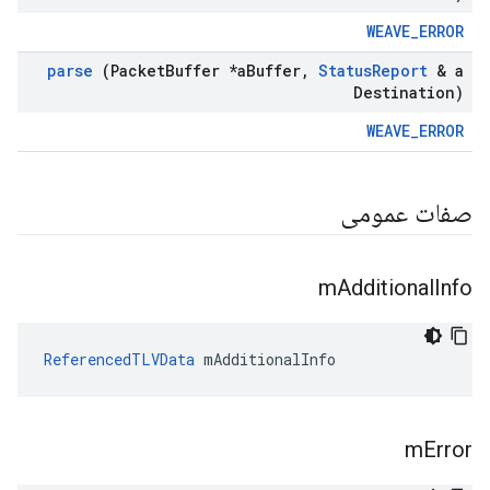
WEAVE_ERROR
parse
(Packet
Buffer *a
Buffer
,
Status
Report
& a
Destination)
WEAVE_ERROR
صفات عمومی
m
Additional
Info
ReferencedTLVData
 mAdditionalInfo
m
Error