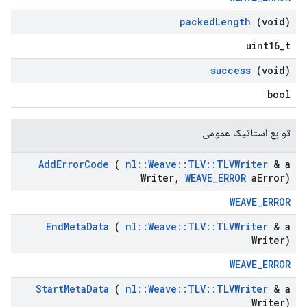
packed
Length
(void)
uint16_t
success
(void)
bool
توابع استاتیک عمومی
Add
Error
Code
(
nl
::
Weave
::
TLV
::
TLVWriter
& a
Writer
,
WEAVE
_
ERROR
a
Error)
WEAVE_ERROR
End
Meta
Data
(
nl
::
Weave
::
TLV
::
TLVWriter
& a
Writer)
WEAVE_ERROR
Start
Meta
Data
(
nl
::
Weave
::
TLV
::
TLVWriter
& a
Writer)