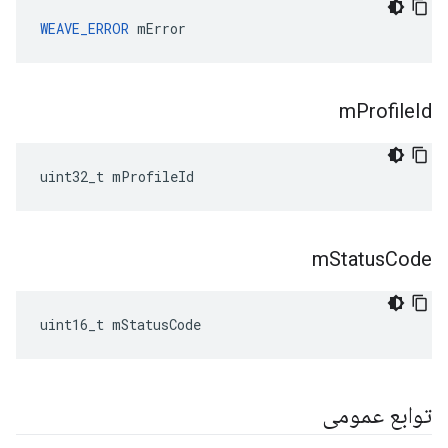
WEAVE_ERROR
 mError
m
Profile
Id
uint32_t mProfileId
m
Status
Code
uint16_t mStatusCode
توابع عمومی