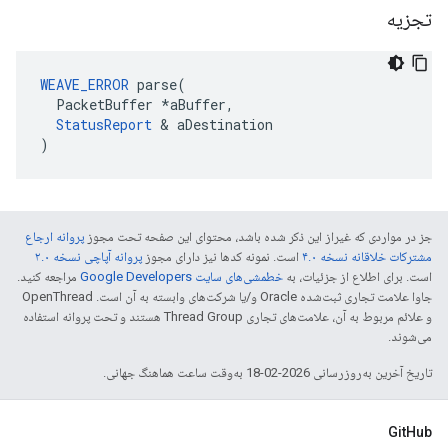
تجزیه
WEAVE_ERROR
 parse(

  PacketBuffer *aBuffer,

StatusReport
 & aDestination

)
جز در مواردی که غیراز این ذکر شده باشد، محتوای این صفحه تحت مجوز
پروانه ارجاع
مشترکات خلاقانه نسخه ۴.۰
است. نمونه کدها نیز دارای مجوز
پروانه آپاچی نسخه ۲.۰
است. برای اطلاع از جزئیات، به
خطمشی‌های سایت Google Developers‏
مراجعه کنید.
جاوا علامت تجاری ثبت‌شده Oracle و/یا شرکت‌های وابسته به آن است. ‫OpenThread
و علائم مربوط به آن، علامت‌های تجاری Thread Group هستند و تحت پروانه استفاده
می‌شوند.
تاریخ آخرین به‌روزرسانی 2026-02-18 به‌وقت ساعت هماهنگ جهانی.
GitHub