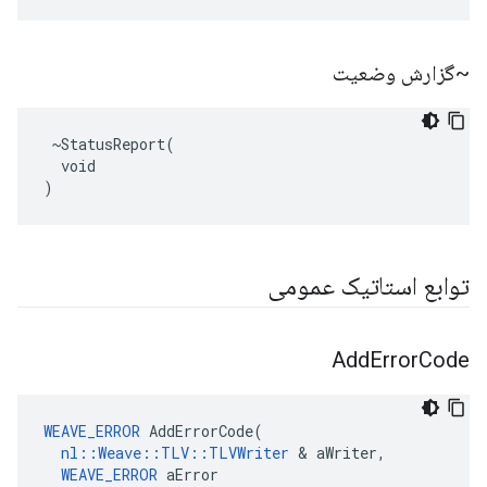
~گزارش وضعیت
 ~StatusReport(

  void

)
توابع استاتیک عمومی
Add
Error
Code
WEAVE_ERROR
 AddErrorCode(

nl::Weave::TLV::TLVWriter
 & aWriter,

WEAVE_ERROR
 aError
