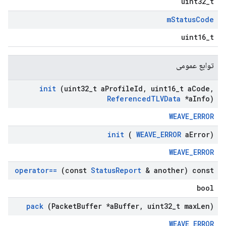
uint32_t
m
Status
Code
uint16_t
توابع عمومی
init
(uint32
_
t a
Profile
Id
,
uint16
_
t a
Code
,
Referenced
TLVData
*a
Info)
WEAVE_ERROR
init
(
WEAVE
_
ERROR
a
Error)
WEAVE_ERROR
operator==
(const
Status
Report
& another) const
bool
pack
(Packet
Buffer *a
Buffer
,
uint32
_
t max
Len)
WEAVE_ERROR