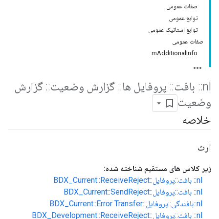
صفات عمومی
توابع عمومی
توابع استاتیک عمومی
صفات عمومی
mAdditionalInfo
nl
::
بافت
::
پروفایل ها
::
گزارش وضعیت
::
گزارش
وضعیت
خلاصه
ارث
زیر کلاس های مستقیم شناخته شده:
nl:: بافت::پروفایل::BDX_Current::ReceiveReject
nl:: بافت::پروفایل::BDX_Current::SendReject
nl::بافندگی::پروفایل::BDX_Current::Error Transfer
nl:: بافت::پروفایل::BDX_Development::ReceiveReject