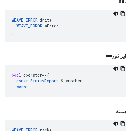
init
WEAVE_ERROR
 init(

WEAVE_ERROR
 aError

)
اپراتور==
bool
operator
==
(
const
StatusReport
&
another
)
const
بسته
WEAVE_ERROR
 pack(
