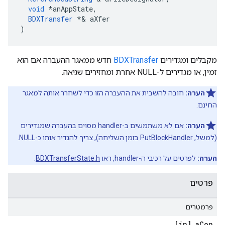
void
*
anAppState
,
BDXTransfer
*&
aXfer
)
מקבלים ומגדירים
BDXTransfer
חדש ממאגר ההעברה אם הוא
זמין, או מגדירים ל-NULL אחרת ומחזירים שגיאה.
הערה:
חובה להשבית את ההעברה הזו כדי לשחרר אותה למאגר
החינם.
הערה:
אם לא משתמשים ב-handler מסוים בהעברה שמגדירים
(למשל, PutBlockHandler בזמן השליחה), צריך להגדיר אותו כ-NULL.
הערה:
לפרטים על רכיבי ה-handler, ראו
BDXTransferState.h
.
פרטים
פרמטרים
[in] a
Con