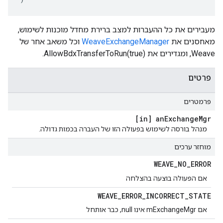
מעבירים את כל ההעברות למצב ברירת מחדל מוכנות לשימוש,
מאחסנים את
WeaveExchangeManager
וכל משאב אחר של
Weave, ומגדירים את AllowBdxTransferToRun(true).
פרטים
פרמטרים
[in] an
Exchange
Mgr
מנהל בורסה לשימוש בפעולה הזו של העברה בכמות גדולה.
מוחזר ערכים
WEAVE
_
NO
_
ERROR
אם הפעולה בוצעה בהצלחה
WEAVE
_
ERROR
_
INCORRECT
_
STATE
אם mExchangeMgr אינו null, כבר אותחל