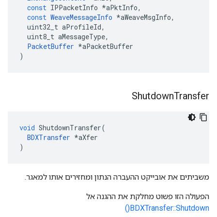
const
IPPacketInfo
*
aPktInfo
,
const
WeaveMessageInfo
*
aWeaveMsgInfo
,
uint32_t
aProfileId
,
uint8_t
aMessageType
,
PacketBuffer
*
aPacketBuffer
)
Shutdown
Transfer
void
ShutdownTransfer
(
BDXTransfer
*
aXfer
)
משביתים את אובייקט ההעברה הנתון ומחזירים אותו למאגר.
הפעולה הזו פשוט מחלקת את ההגנה אל
BDXTransfer::Shutdown()