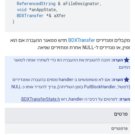
ReferencedString
&
aFileDesignator
,
void
*
anAppState
,
BDXTransfer
*&
aXfer
)
מקבלים ומגדירים
BDXTransfer
חדש ממאגר ההעברה אם הוא
זמין, או מגדירים ל-NULL אחרת ומחזירים שגיאה.
הערה:
חובה להשבית את ההעברה הזו כדי לשחרר אותה למאגר
החינם.
הערה:
אם לא משתמשים ב-handler מסוים בהעברה שמגדירים
(למשל, PutBlockHandler בזמן השליחה), צריך להגדיר אותו כ-NULL.
הערה:
לפרטים על רכיבי ה-handler, ראו
BDXTransferState.h
.
פרטים
פרמטרים