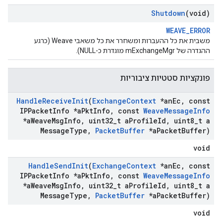
Shutdown
(void)
WEAVE_ERROR
משבית את כל ההעברות ומשחרר את כל משאבי Weave (כרגע
ההגדרה של mExchangeMgr מוגדרת כ-NULL).
פונקציות סטטיות ציבוריות
Handle
Receive
Init
(
Exchange
Context
*an
Ec
,
const
IPPacket
Info *a
Pkt
Info
,
const
Weave
Message
Info
*a
Weave
Msg
Info
,
uint32
_
t a
Profile
Id
,
uint8
_
t a
Message
Type
,
Packet
Buffer
*a
Packet
Buffer)
void
Handle
Send
Init
(
Exchange
Context
*an
Ec
,
const
IPPacket
Info *a
Pkt
Info
,
const
Weave
Message
Info
*a
Weave
Msg
Info
,
uint32
_
t a
Profile
Id
,
uint8
_
t a
Message
Type
,
Packet
Buffer
*a
Packet
Buffer)
void