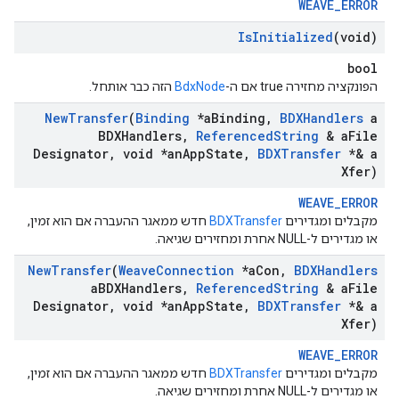
WEAVE_ERROR
Is
Initialized
(void)
bool
הפונקציה מחזירה true אם ה-
BdxNode
הזה כבר אותחל.
New
Transfer
(
Binding
*a
Binding
,
BDXHandlers
a
BDXHandlers
,
Referenced
String
& a
File
Designator
,
void *an
App
State
,
BDXTransfer
*& a
Xfer)
WEAVE_ERROR
מקבלים ומגדירים
BDXTransfer
חדש ממאגר ההעברה אם הוא זמין,
או מגדירים ל-NULL אחרת ומחזירים שגיאה.
New
Transfer
(
Weave
Connection
*a
Con
,
BDXHandlers
a
BDXHandlers
,
Referenced
String
& a
File
Designator
,
void *an
App
State
,
BDXTransfer
*& a
Xfer)
WEAVE_ERROR
מקבלים ומגדירים
BDXTransfer
חדש ממאגר ההעברה אם הוא זמין,
או מגדירים ל-NULL אחרת ומחזירים שגיאה.