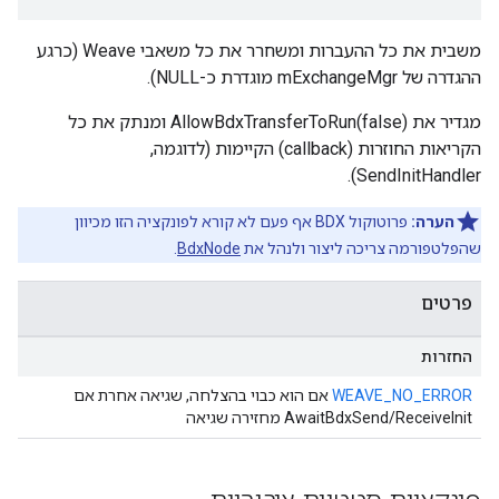
משבית את כל ההעברות ומשחרר את כל משאבי Weave (כרגע
ההגדרה של mExchangeMgr מוגדרת כ-NULL).
מגדיר את AllowBdxTransferToRun(false) ומנתק את כל
הקריאות החוזרות (callback) הקיימות (לדוגמה,
SendInitHandler).
הערה:
פרוטוקול BDX אף פעם לא קורא לפונקציה הזו מכיוון
שהפלטפורמה צריכה ליצור ולנהל את
BdxNode
.
פרטים
החזרות
WEAVE_NO_ERROR
אם הוא כבוי בהצלחה, שגיאה אחרת אם
AwaitBdxSend/ReceiveInit מחזירה שגיאה