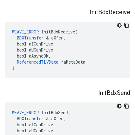
Init
Bdx
Receive
WEAVE_ERROR
InitBdxReceive
(
BDXTransfer
&
aXfer
,
bool
aICanDrive
,
bool
aUCanDrive
,
bool
aAsyncOk
,
ReferencedTLVData
*
aMetaData
)
Init
Bdx
Send
WEAVE_ERROR
InitBdxSend
(
BDXTransfer
&
aXfer
,
bool
aICanDrive
,
bool
aUCanDrive
,