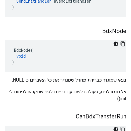
SendInitHandler
aSendInitHandler
)
Bdx
Node
BdxNode
(
void
)
בנאי שמוגדר כברירת מחדל שמגדיר את כל האיברים כ-NULL.
אל תנסו לבצע פעולה כלשהי עם השרת לפני שתקראו לפחות ל-
init().
Can
Bdx
Transfer
Run