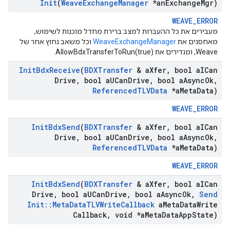
Init
(
Weave
Exchange
Manager
*an
Exchange
Mgr)
WEAVE_ERROR
מעבירים את כל ההעברות למצב ברירת מחדל מוכנות לשימוש,
מאחסנים את
WeaveExchangeManager
וכל משאב נחוץ אחר של
Weave, ומגדירים את AllowBdxTransferToRun(true).
Init
Bdx
Receive
(
BDXTransfer
& a
Xfer
,
bool a
ICan
Drive
,
bool a
UCan
Drive
,
bool a
Async
Ok
,
Referenced
TLVData
*a
Meta
Data)
WEAVE_ERROR
Init
Bdx
Send
(
BDXTransfer
& a
Xfer
,
bool a
ICan
Drive
,
bool a
UCan
Drive
,
bool a
Async
Ok
,
Referenced
TLVData
*a
Meta
Data)
WEAVE_ERROR
Init
Bdx
Send
(
BDXTransfer
& a
Xfer
,
bool a
ICan
Drive
,
bool a
UCan
Drive
,
bool a
Async
Ok
,
Send
Init
::
Meta
Data
TLVWrite
Callback
a
Meta
Data
Write
Callback
,
void *a
Meta
Data
App
State)