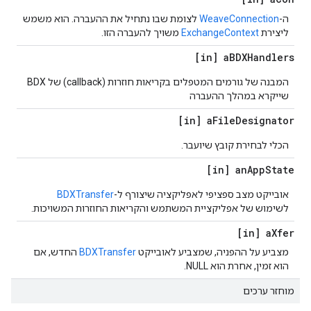
ה-
WeaveConnection
לצומת שבו נתחיל את ההעברה. הוא משמש
ליצירת
ExchangeContext
משויך להעברה הזו.
[in] a
BDXHandlers
המבנה של גורמים המטפלים בקריאות חוזרות (callback) של BDX
שייקרא במהלך ההעברה
[in] a
File
Designator
הכלי לבחירת קובץ שיועבר.
[in] an
App
State
אובייקט מצב ספציפי לאפליקציה שיצורף ל-
BDXTransfer
לשימוש של אפליקציית המשתמש והקריאות החוזרות המשויכות.
[in] a
Xfer
מצביע על ההפניה, שמצביע לאובייקט
BDXTransfer
החדש, אם
הוא זמין, אחרת הוא NULL.
מוחזר ערכים