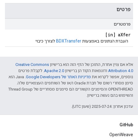
פרטים
פרמטרים
[in] a
Xfer
העברת הנתונים באמצעות
BDXTransfer
לצורך כיבוי
אלא אם צוין אחרת, התוכן של הדף הזה הוא ברישיון
Creative Commons
Attribution 4.0‏
ודוגמאות הקוד הן ברישיון
Apache 2.0‏
. לקבלת פרטים
נוספים, אפשר לקרוא את
מדיניות האתר של Google Developers‏
.‏ Java הוא
סימן מסחרי רשום של חברת Oracle ו/או של השותפים העצמאיים שלה.
‫OPENTHREAD והסימנים הקשורים הם סימנים מסחריים של Thread Group
והשימוש בהם נעשה ברישיון.
עדכון אחרון: 2025-07-24 (שעון UTC).
GitHub
OpenWeave