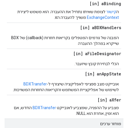
[in] a
Binding
ה
קישור
לצומת שאיתו נתחיל את ההעברה. הוא משמש ליצירת
ExchangeContext
משויך להעברה הזו.
[in] a
BDXHandlers
המבנה של גורמים המטפלים בקריאות חוזרות (callback) של BDX
שייקרא במהלך ההעברה
[in] a
File
Designator
הכלי לבחירת קובץ שיועבר.
[in] an
App
State
אובייקט מצב ספציפי לאפליקציה שיצורף ל-
BDXTransfer
לשימוש של אפליקציית המשתמש והקריאות החוזרות המשויכות.
[in] a
Xfer
מצביע על ההפניה, שמצביע לאובייקט
BDXTransfer
החדש, אם
הוא זמין, אחרת הוא NULL.
מוחזר ערכים