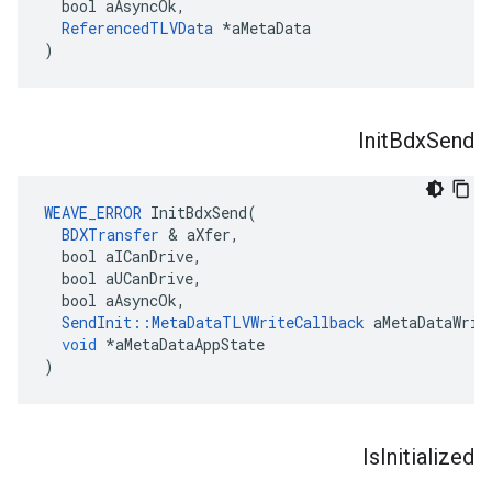
bool
aAsyncOk
,
ReferencedTLVData
*
aMetaData
)
Init
Bdx
Send
WEAVE_ERROR
InitBdxSend
(
BDXTransfer
&
aXfer
,
bool
aICanDrive
,
bool
aUCanDrive
,
bool
aAsyncOk
,
SendInit
::
MetaDataTLVWriteCallback
aMetaDataWrit
void
*
aMetaDataAppState
)
Is
Initialized