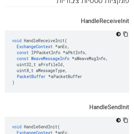
פונקציות סטטיות ציבוריות
Handle
Receive
Init
void
HandleReceiveInit
(
ExchangeContext
*
anEc
,
const
IPPacketInfo
*
aPktInfo
,
const
WeaveMessageInfo
*
aWeaveMsgInfo
,
uint32_t
aProfileId
,
uint8_t
aMessageType
,
PacketBuffer
*
aPacketBuffer
)
Handle
Send
Init
void
HandleSendInit
(
ExchangeContext
*
anEc
,