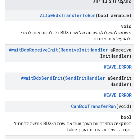
פונקציות ציבוריות
Allow
Bdx
Transfer
To
Run
(bool a
Enable)
void
משמש להפעלה/השבתה של שרת BDX בלי לכבות אותו לגמרי
ולהפעיל אותו מחדש.
Await
Bdx
Receive
Init
(
Receive
Init
Handler
a
Receive
Init
Handler)
WEAVE_ERROR
Await
Bdx
Send
Init
(
Send
Init
Handler
a
Send
Init
Handler)
WEAVE_ERROR
Can
Bdx
Transfer
Run
(void)
bool
הפונקציה מחזירה את הערך true אם שרת ה-BDX מורשה להתחיל
העברה בשלב זה. אחרת, הערך false.