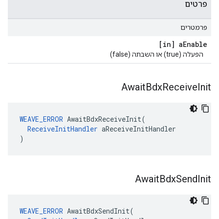
פרטים
פרמטרים
[in] a
Enable
הפעלה (true) או השבתה (false)
Await
Bdx
Receive
Init
WEAVE_ERROR
AwaitBdxReceiveInit
(
ReceiveInitHandler
aReceiveInitHandler
)
Await
Bdx
Send
Init
WEAVE_ERROR
AwaitBdxSendInit
(