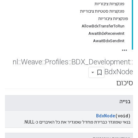
פונקציות ציבוריות
פונקציות סטטיות ציבוריות
פונקציות ציבוריות
AllowBdxTransferToRun
AwaitBdxReceiveInit
AwaitBdxSendInit
nl
::
Weave
::
Profiles
::
BDX
_
Development
::
Bdx
Node
סיכום
בנייה
Bdx
Node
(void)
בנאי שמוגדר כברירת מחדל שמגדיר את כל האיברים כ-NULL.