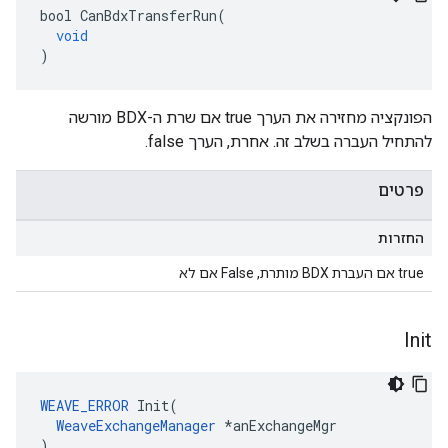
bool
CanBdxTransferRun
(
void
)
הפונקציה מחזירה את הערך true אם שרת ה-BDX מורשה
להתחיל העברה בשלב זה. אחרת, הערך false.
פרטים
החזרות
true אם העברת BDX מותרת, False אם לא
Init
WEAVE_ERROR
Init
(
WeaveExchangeManager
*
anExchangeMgr
)