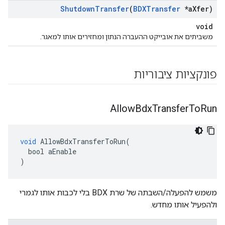
Shutdown
Transfer
(
BDXTransfer
*a
Xfer)
void
משביתים את אובייקט ההעברה הנתון ומחזירים אותו למאגר.
פונקציות ציבוריות
Allow
Bdx
Transfer
To
Run
void
AllowBdxTransferToRun
(
bool
aEnable
)
משמש להפעלה/השבתה של שרת BDX בלי לכבות אותו לגמרי
ולהפעיל אותו מחדש.