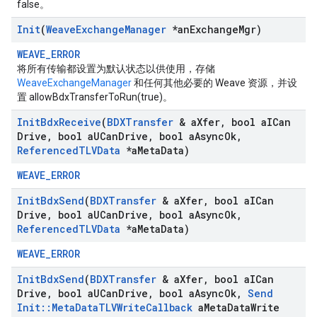
false。
Init
(
Weave
Exchange
Manager
*an
Exchange
Mgr)
WEAVE_ERROR
将所有传输都设置为默认状态以供使用，存储
WeaveExchangeManager
和任何其他必要的 Weave 资源，并设
置 allowBdxTransferToRun(true)。
Init
Bdx
Receive
(
BDXTransfer
& a
Xfer
,
bool a
ICan
Drive
,
bool a
UCan
Drive
,
bool a
Async
Ok
,
Referenced
TLVData
*a
Meta
Data)
WEAVE_ERROR
Init
Bdx
Send
(
BDXTransfer
& a
Xfer
,
bool a
ICan
Drive
,
bool a
UCan
Drive
,
bool a
Async
Ok
,
Referenced
TLVData
*a
Meta
Data)
WEAVE_ERROR
Init
Bdx
Send
(
BDXTransfer
& a
Xfer
,
bool a
ICan
Drive
,
bool a
UCan
Drive
,
bool a
Async
Ok
,
Send
Init
::
Meta
Data
TLVWrite
Callback
a
Meta
Data
Write