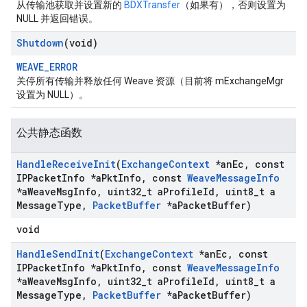
从传输池获取并设置新的
BDXTransfer
（如果有），否则设置为
NULL 并返回错误。
Shutdown
(void)
WEAVE_ERROR
关停所有传输并释放任何 Weave 资源（目前将 mExchangeMgr
设置为 NULL）。
公共静态函数
Handle
Receive
Init
(
Exchange
Context
*an
Ec
,
const
IPPacket
Info *a
Pkt
Info
,
const
Weave
Message
Info
*a
Weave
Msg
Info
,
uint32
_
t a
Profile
Id
,
uint8
_
t a
Message
Type
,
Packet
Buffer
*a
Packet
Buffer)
void
Handle
Send
Init
(
Exchange
Context
*an
Ec
,
const
IPPacket
Info *a
Pkt
Info
,
const
Weave
Message
Info
*a
Weave
Msg
Info
,
uint32
_
t a
Profile
Id
,
uint8
_
t a
Message
Type
,
Packet
Buffer
*a
Packet
Buffer)