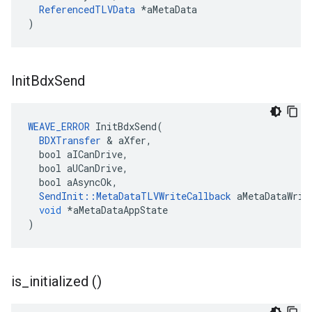
ReferencedTLVData
*
aMetaData
)
Init
Bdx
Send
WEAVE_ERROR
InitBdxSend
(
BDXTransfer
&
aXfer
,
bool
aICanDrive
,
bool
aUCanDrive
,
bool
aAsyncOk
,
SendInit
::
MetaDataTLVWriteCallback
aMetaDataWrit
void
*
aMetaDataAppState
)
is
_
initialized ()