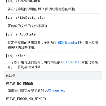
[in] a
BDXHandlers
要在传输期间调用的 BDX 回调处理程序的结构
[in] a
File
Designator
要传输的文件的文件标识符。
[in] an
App
State
特定于应用的状态对象，要附加到
BDXTransfer
以供用户应用
和关联的回调使用。
[in] a
Xfer
一个按引用传递的指针，将指向新的
BDXTransfer
对象（如果
有），否则会指向 NULL。
返回值
WEAVE
_
NO
_
ERROR
如果我们成功发现了新的
BDXTransfer
。
WEAVE
_
ERROR
_
NO
_
MEMORY