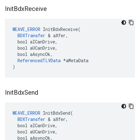
Init
Bdx
Receive
WEAVE_ERROR
InitBdxReceive
(
BDXTransfer
&
aXfer
,
bool
aICanDrive
,
bool
aUCanDrive
,
bool
aAsyncOk
,
ReferencedTLVData
*
aMetaData
)
Init
Bdx
Send
WEAVE_ERROR
InitBdxSend
(
BDXTransfer
&
aXfer
,
bool
aICanDrive
,
bool
aUCanDrive
,
bool
aAsyncOk
,