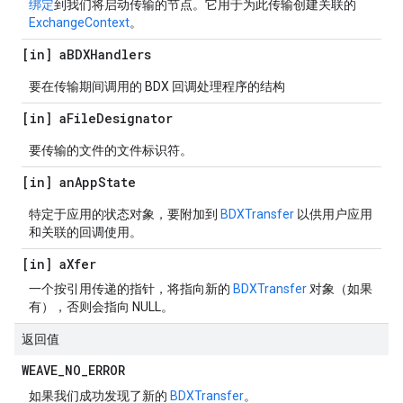
绑定
到我们将启动传输的节点。它用于为此传输创建关联的
ExchangeContext
。
[in] a
BDXHandlers
要在传输期间调用的 BDX 回调处理程序的结构
[in] a
File
Designator
要传输的文件的文件标识符。
[in] an
App
State
特定于应用的状态对象，要附加到
BDXTransfer
以供用户应用
和关联的回调使用。
[in] a
Xfer
一个按引用传递的指针，将指向新的
BDXTransfer
对象（如果
有），否则会指向 NULL。
返回值
WEAVE
_
NO
_
ERROR
如果我们成功发现了新的
BDXTransfer
。