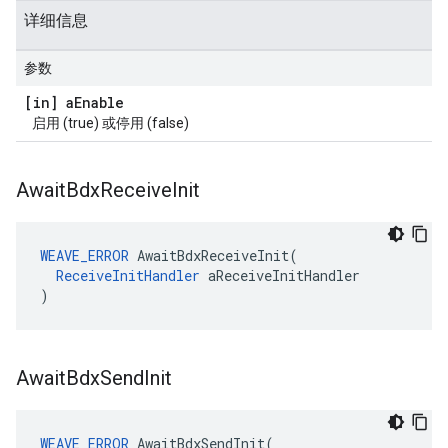
详细信息
参数
[in] a
Enable
启用 (true) 或停用 (false)
Await
Bdx
Receive
Init
WEAVE_ERROR
AwaitBdxReceiveInit
(
ReceiveInitHandler
aReceiveInitHandler
)
Await
Bdx
Send
Init
WEAVE_ERROR
AwaitBdxSendInit
(