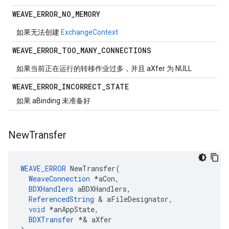
WEAVE
_
ERROR
_
NO
_
MEMORY
如果无法创建
ExchangeContext
WEAVE
_
ERROR
_
TOO
_
MANY
_
CONNECTIONS
如果当前正在运行的转移作业过多，并且 aXfer 为 NULL
WEAVE
_
ERROR
_
INCORRECT
_
STATE
如果 aBinding 未准备好
New
Transfer
WEAVE_ERROR
NewTransfer
(
WeaveConnection
*
aCon
,
BDXHandlers
aBDXHandlers
,
ReferencedString
&
aFileDesignator
,
void
*
anAppState
,
BDXTransfer
*&
aXfer