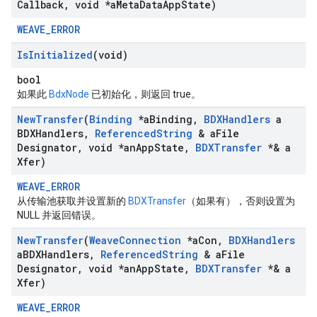
Callback
,
void *a
Meta
Data
App
State)
WEAVE_ERROR
Is
Initialized
(void)
bool
如果此
BdxNode
已初始化，则返回 true。
New
Transfer
(
Binding
*a
Binding
,
BDXHandlers
a
BDXHandlers
,
Referenced
String
& a
File
Designator
,
void *an
App
State
,
BDXTransfer
*& a
Xfer)
WEAVE_ERROR
从传输池获取并设置新的
BDXTransfer
（如果有），否则设置为
NULL 并返回错误。
New
Transfer
(
Weave
Connection
*a
Con
,
BDXHandlers
a
BDXHandlers
,
Referenced
String
& a
File
Designator
,
void *an
App
State
,
BDXTransfer
*& a
Xfer)
WEAVE_ERROR