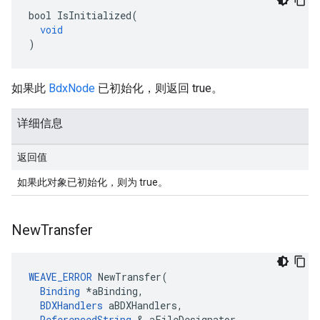
bool
IsInitialized
(
void
)
如果此
BdxNode
已初始化，则返回 true。
详细信息
返回值
如果此对象已初始化，则为 true。
New
Transfer
WEAVE_ERROR
NewTransfer
(
Binding
*
aBinding
,
BDXHandlers
aBDXHandlers
,
ReferencedString
&
aFileDesignator
,