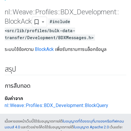
nl
::
Weave
::
Profiles
::
BDX
_
Development
::
Block
Ack
#include
<src/lib/profiles/bulk-data-
transfer/Development/BDXMessages.h>
ระบบใช้ข้อความ
BlockAck
เพื่อรับทราบการบล็อกข้อมูล
สรุป
การสืบทอด
รับค่าจาก
nl::Weave::Profiles::BDX_Development::BlockQuery
เนื้อหาของหน้าเว็บนี้ได้รับอนุญาตภายใต้
ใบอนุญาตที่ต้องระบุที่มาของครีเอทีฟคอม
มอนส์ 4.0
และตัวอย่างโค้ดได้รับอนุญาตภายใต้
ใบอนุญาต Apache 2.0
เว้นแต่จะ