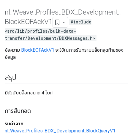
nl
::
Weave
::
Profiles
::
BDX
_
Development
::
Block
EOFAck
V1
#include
<src/lib/profiles/bulk-data-
transfer/Development/BDXMessages.h>
ข้อความ
BlockEOFAckV1
จะใช้ในการรับทราบบล็อกสุดท้ายของ
ข้อมูล
สรุป
มีตัวนับบล็อกขนาด 4 ไบต์
การสืบทอด
รับค่าจาก
nl::Weave::Profiles::BDX_Development::BlockQueryV1