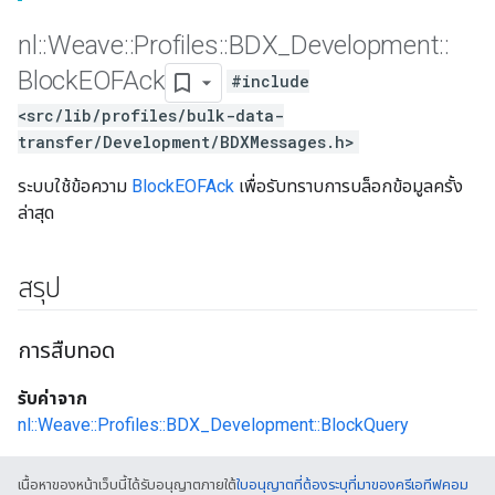
nl
::
Weave
::
Profiles
::
BDX
_
Development
::
Block
EOFAck
#include
<src/lib/profiles/bulk-data-
transfer/Development/BDXMessages.h>
ระบบใช้ข้อความ
BlockEOFAck
เพื่อรับทราบการบล็อกข้อมูลครั้ง
ล่าสุด
สรุป
การสืบทอด
รับค่าจาก
nl::Weave::Profiles::BDX_Development::BlockQuery
เนื้อหาของหน้าเว็บนี้ได้รับอนุญาตภายใต้
ใบอนุญาตที่ต้องระบุที่มาของครีเอทีฟคอม