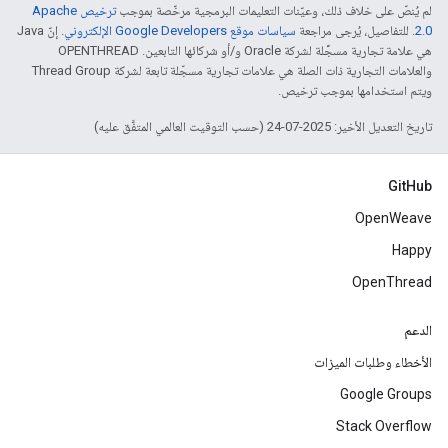
لم يُنصّ على خلاف ذلك، وعيّنات التعليمات البرمجية مرخّصة بموجب
ترخيص Apache
2.0‏
. للتفاصيل، يُرجى مراجعة
سياسات موقع Google Developers الإلكتروني
. إنّ Java
هي علامة تجارية مسجَّلة لشركة Oracle و/أو شركائها التابعين. ‫OPENTHREAD
والعلامات التجارية ذات الصلة هي علامات تجارية مسجّلة تابعة لشركة Thread Group
ويتم استخدامها بموجب ترخيص.
تاريخ التعديل الأخير: 2025-07-24 (حسب التوقيت العالمي المتفَّق عليه)
GitHub
OpenWeave
Happy
OpenThread
الدعم
الأخطاء وطلبات الميزات
Google Groups
Stack Overflow