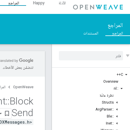
الأدلة
Happy
المراجع
المراجع
المراجع
المستندات
تتضمّن بعض الأخطاء.
C++
Overview
OpenWeave
المرا
nl
::
نظرة عامّة
nt
::
Block
Structs
Send
Arg
Parser
::
Ble
::
DXMessages.h>
Inet
::