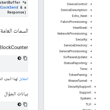
cket
Buffer *a
Device
Control
::
Block
Send
& a
Device
Description
::
Response)
Echo
_
Next
::
Fabric
Provisioning
::
Heartbeat
::
السمات العامة
Network
Provisioning
::
Security
::
Service
Directory
::
Block
Counter
Service
Provisioning
::
Software
Update
::
Status
Reporting
::
Time
::
Token
Pairing
::
المقابل
لهذا الجزء الذ
Weave
Tunnel
::
Security
Support
::
Support
::
بيانات الجوّال
System
::
TLV
::