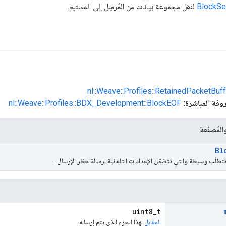
BlockS
لنقل مجموعة بيانات من المُرسِل إلى المستلِم.
nl::Weave::Profiles::RetainedPacketBuff
روفة المباشرة:
nl::Weave::Profiles::BDX_Development::BlockEOF
لمُصنّعة
Bl
لا تتطلّب وسيطة والتي تتضمّن الإعدادات التلقائية لرسالة حظر الإرسال.
uint8_t
المقابل
لهذا الجزء الذي يتم إرساله.