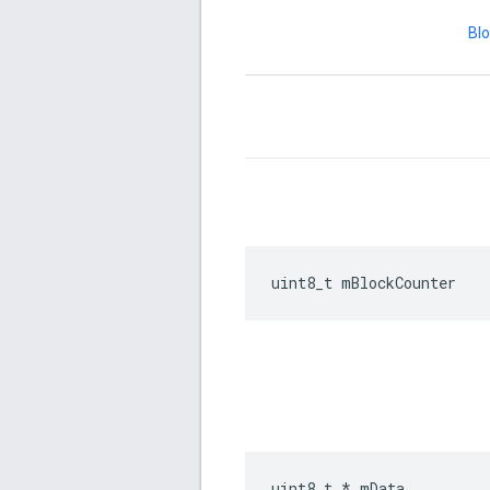
Bl
uint8_t mBlockCounter
uint8_t * mData