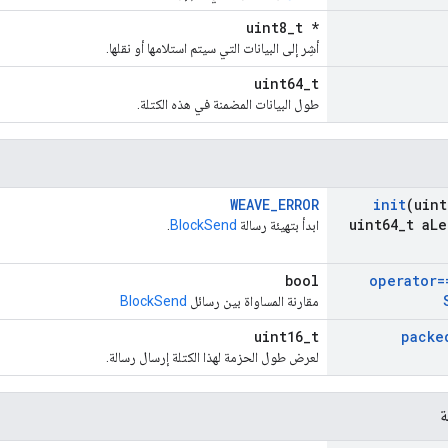
uint8_t *
أشِر إلى البيانات التي سيتم استلامها أو نقلها.
uint64_t
طول البيانات المضمنة في هذه الكتلة.
WEAVE_ERROR
init
(uint
uint64
_
t a
Le
ابدأ بتهيئة رسالة
BlockSend
.
bool
operator=
مقارنة المساواة بين رسائل
BlockSend
uint16_t
packe
لعرض طول الحزمة لهذا الكتلة إرسال رسالة.
ة