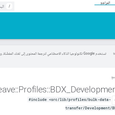
المراجع
/
تستخدم Google تكنولوجيا الذكاء الاصطناعي لترجمة المحتوى إلى لغتك المفضّلة، 
جع
eave
::
Profiles
::
BDX
_
Developme
#include <src/lib/profiles/bulk-data-
transfer/Development/B