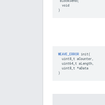
 BlockSend(

  void

)
WEAVE_ERROR
 init(

  uint8_t aCounter,

  uint64_t aLength,

  uint8_t *aData

)