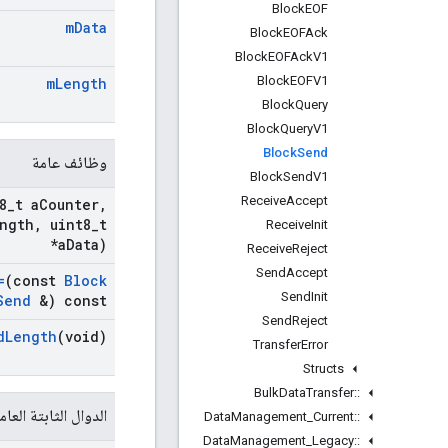
Block
EOF
m
Data
Block
EOFAck
Block
EOFAck
V1
Block
EOFV1
m
Length
Block
Query
Block
Query
V1
Block
Send
وظائف عامة
Block
Send
V1
Receive
Accept
8
_
t a
Counter
,
ngth
,
uint8
_
t
Receive
Init
*a
Data)
Receive
Reject
Send
Accept
=
(const
Block
Send
Init
Send
&) const
Send
Reject
d
Length
(void)
Transfer
Error
Structs
Bulk
Data
Transfer
::
الدوال الثابتة العام
Data
Management
_
Current
::
Data
Management
_
Legacy
::