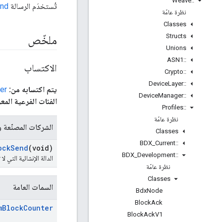
Weave
::
تُستخدَم الرسالة
end
نظرة عامّة
Classes
Structs
ملخّص
Unions
ASN1
::
الاكتساب
Crypto
::
Device
Layer
::
يتم اكتسابه من:
er
Device
Manager
::
الفئات الفرعية المع
Profiles
::
نظرة عامّة
الشركات المصنّعة وا
Classes
BDX
_
Current
::
ock
Send
(void)
BDX
_
Development
::
الدالة الإنشائية التي 
نظرة عامّة
Classes
السمات العامة
Bdx
Node
Block
Ack
m
Block
Counter
Block
Ack
V1