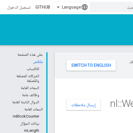
GITHUB
تسجيل الدخول
على هذه الصفحة
وقد
ملخّص
الاكتساب
الشركات المصنّعة
والمُصنّعة
السمات العامة
وظائف عامة
nl
::
W
الدوال الثابتة العامة
إرسال ملاحظات
السمات العامة
mBlockCounter
بيانات الجوّال
mLength