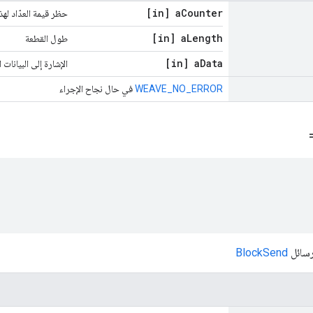
[in] a
Counter
حظر قيمة العدّاد له
[in] a
Length
طول القطعة
[in] a
Data
الإشارة إلى البيانات ا
WEAVE_NO_ERROR
في حال نجاح الإجراء
رسائل
BlockSend