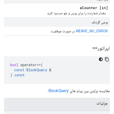
Counter
[in] a
مقدار شمارنده را برای پرس و جو مسدود کنید
برمی گرداند
WEAVE_NO_ERROR
در صورت موفقیت
اپراتور==
bool
operator
==
(
const
BlockQuery
&
)
const
مقایسه برابری بین پیام های
BlockQuery
.
جزئیات