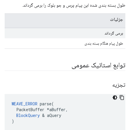
طول بسته بندی شده این پیام پرس و جو بلوک را برمی گرداند.
جزئیات
برمی گرداند
طول پیام هنگام بسته بندی
توابع استاتیک عمومی
تجزیه
WEAVE_ERROR
 parse(

  PacketBuffer *aBuffer,

BlockQuery
 & aQuery

)