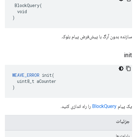
 BlockQuery(

  void

)
سازنده بدون آرگ با پیش‌فرض پیام بلوک.
init
WEAVE_ERROR
 init(

  uint8_t aCounter

)
یک پیام
BlockQuery
را راه اندازی کنید.
جزئیات
پارامترها