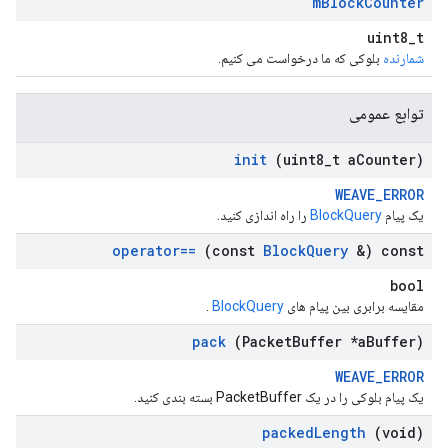
m
Block
Counter
uint8_t
شمارنده
بلوکی که ما درخواست می کنیم.
توابع عمومی
init
(uint8
_
t a
Counter)
WEAVE_ERROR
یک پیام
BlockQuery
را راه اندازی کنید.
operator==
(const
Block
Query
&) const
bool
مقایسه برابری بین پیام های
BlockQuery
.
pack
(Packet
Buffer *a
Buffer)
WEAVE_ERROR
یک پیام بلوکی را در یک PacketBuffer بسته بندی کنید.
packed
Length
(void)