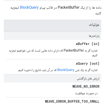
داده ها را از یک PacketBuffer در قالب پیام
BlockQuery
تجزیه
کنید.
جزئیات
پارامترها
Buffer
[in] a
اشاره گر به PacketBuffer که دارای داده هایی است که می خواهیم تجزیه
کنیم
Query
[out] a
اشاره گر به یک شی
BlockQuery
که در آن باید نتایج را ذخیره کنیم
ارزش های بازگشتی
WEAVE
_
NO
_
ERROR
در صورت موفقیت
WEAVE
_
ERROR
_
BUFFER
_
TOO
_
SMALL