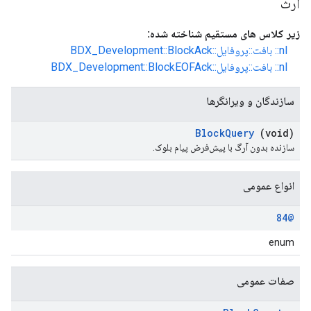
ارث
زیر کلاس های مستقیم شناخته شده:
nl:: بافت::پروفایل::BDX_Development::BlockAck
nl:: بافت::پروفایل::BDX_Development::BlockEOFAck
سازندگان و ویرانگرها
Block
Query
(void)
سازنده بدون آرگ با پیش‌فرض پیام بلوک.
انواع عمومی
@84
enum
صفات عمومی