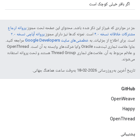
اگر بافر خیلی کوچک است
جز در مواردی که غیراز این ذکر شده باشد، محتوای این صفحه تحت مجوز
پروانه ارجاع
مشترکات خلاقانه نسخه ۴.۰
است. نمونه کدها نیز دارای مجوز
پروانه آپاچی نسخه ۲.۰
است. برای اطلاع از جزئیات، به
خطمشی‌های سایت Google Developers‏
مراجعه کنید.
جاوا علامت تجاری ثبت‌شده Oracle و/یا شرکت‌های وابسته به آن است. ‫OpenThread
و علائم مربوط به آن، علامت‌های تجاری Thread Group هستند و تحت پروانه استفاده
می‌شوند.
تاریخ آخرین به‌روزرسانی 2026-02-18 به‌وقت ساعت هماهنگ جهانی.
GitHub
OpenWeave
Happy
OpenThread
پشتیبانی