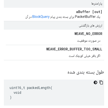
پارامترها
Buffer
[out] a
یک PacketBuffer برای بسته بندی پیام
BlockQuery
در آن
ارزش های بازگشتی
WEAVE
_
NO
_
ERROR
در صورت موفقیت
WEAVE
_
ERROR
_
BUFFER
_
TOO
_
SMALL
اگر بافر خیلی کوچک است
طول بسته بندی شده
uint16_t packedLength(

  void

)