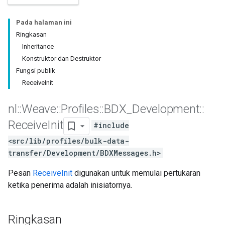
Pada halaman ini
Ringkasan
Inheritance
Konstruktor dan Destruktor
Fungsi publik
ReceiveInit
nl
::
Weave
::
Profiles
::
BDX
_
Development
::
Receive
Init
#include
<src/lib/profiles/bulk-data-
transfer/Development/BDXMessages.h>
Pesan
ReceiveInit
digunakan untuk memulai pertukaran
ketika penerima adalah inisiatornya.
Ringkasan