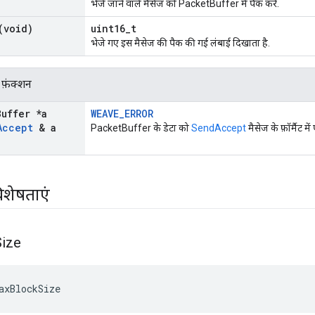
भेजे जाने वाले मैसेज को PacketBuffer में पैक करें.
(void)
uint16_t
भेजे गए इस मैसेज की पैक की गई लंबाई दिखाता है.
 फ़ंक्शन
Buffer *a
WEAVE_ERROR
Accept
& a
PacketBuffer के डेटा को
SendAccept
मैसेज के फ़ॉर्मैट में प
िशेषताएं
Size
axBlockSize