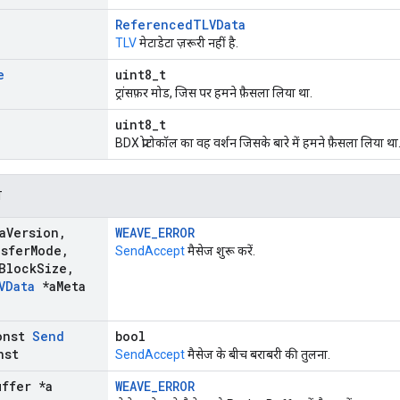
ReferencedTLVData
TLV
मेटाडेटा ज़रूरी नहीं है.
e
uint8_t
ट्रांसफ़र मोड, जिस पर हमने फ़ैसला लिया था.
uint8_t
BDX प्रोटोकॉल का वह वर्शन जिसके बारे में हमने फ़ैसला लिया था
न
a
Version
,
WEAVE_ERROR
sfer
Mode
,
SendAccept
मैसेज शुरू करें.
Block
Size
,
VData
*a
Meta
onst
Send
bool
nst
SendAccept
मैसेज के बीच बराबरी की तुलना.
uffer *a
WEAVE_ERROR