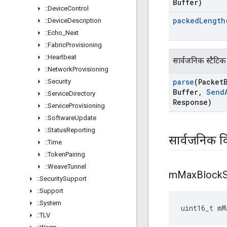
Buffer)
::
Device
Control
packed
Length
::
Device
Description
::
Echo
_
Next
::
Fabric
Provisioning
::
Heartbeat
सार्वजनिक स्टैटिक
::
Network
Provisioning
parse
(Packet
::
Security
Buffer
,
Send
::
Service
Directory
Response)
::
Service
Provisioning
::
Software
Update
::
Status
Reporting
सार्वजनिक व
::
Time
::
Token
Pairing
::
Weave
Tunnel
m
Max
Block
::
Security
Support
::
Support
::
System
uint16_t mM
::
TLV