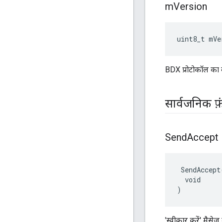
m
Version
uint8_t mVe
BDX प्रोटोकॉल का व
सार्वजनिक फ़
Send
Accept
 SendAccept(
  void

)
'स्वीकार करें' मैसेज