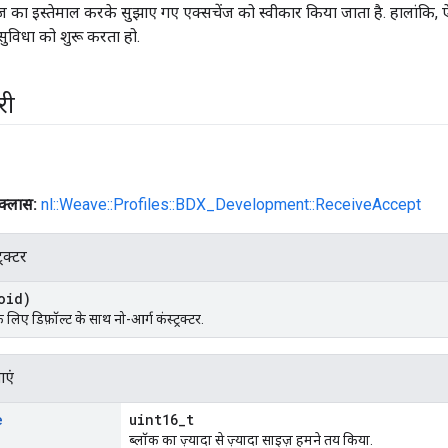
ज का इस्तेमाल करके सुझाए गए एक्सचेंज को स्वीकार किया जाता है. हालांकि, 
 सुविधा को शुरू करता हो.
री
-क्लास:
nl::Weave::Profiles::BDX_Development::ReceiveAccept
्रक्टर
oid)
े लिए डिफ़ॉल्ट के साथ नो-आर्ग कंस्ट्रक्टर.
ाएं
e
uint16_t
ब्लॉक का ज़्यादा से ज़्यादा साइज़ हमने तय किया.