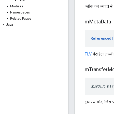
::
Warm
ब्लॉक का ज़्यादा से
Modules
Namespaces
Related Pages
m
Meta
Data
Java
ReferencedT
TLV
मेटाडेटा ज़रूरी 
m
Transfer
M
uint8_t mTr
ट्रांसफ़र मोड, जिस 