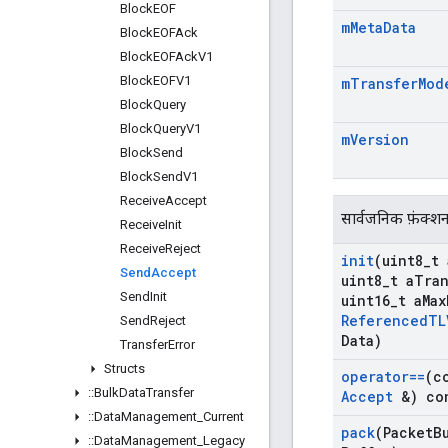
Block
EOF
m
Meta
Data
Block
EOFAck
Block
EOFAck
V1
Block
EOFV1
m
Transfer
Mod
Block
Query
Block
Query
V1
m
Version
Block
Send
Block
Send
V1
Receive
Accept
सार्वजनिक फ़ंक्श
Receive
Init
Receive
Reject
init
(uint8
_
t 
Send
Accept
uint8
_
t a
Tran
Send
Init
uint16
_
t a
Max
Referenced
TL
Send
Reject
Data)
Transfer
Error
Structs
operator==
(c
::
Bulk
Data
Transfer
Accept
&) co
::
Data
Management
_
Current
pack
(Packet
B
::
Data
Management
_
Legacy