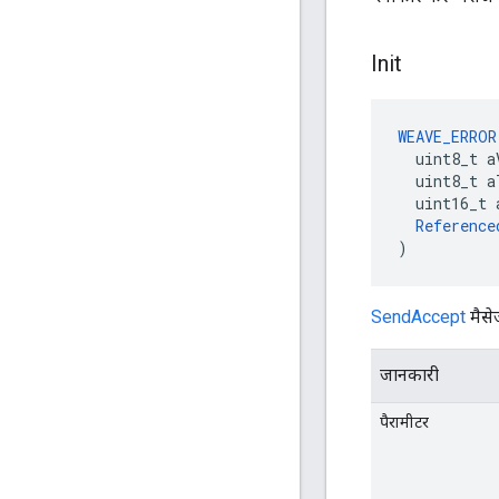
Init
WEAVE_ERROR
  uint8_t a
  uint8_t a
  uint16_t 
Reference
)
SendAccept
मैसेज
जानकारी
पैरामीटर