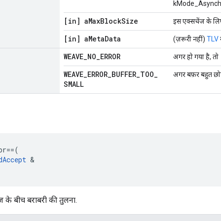
kMode_Asynchron
[in] a
Max
Block
Size
इस एक्सचेंज के लिए
[in] a
Meta
Data
(ज़रूरी नहीं)
TLV
म
WEAVE
_
NO
_
ERROR
अगर हो गया है, तो
WEAVE
_
ERROR
_
BUFFER
_
TOO
_
अगर बफ़र बहुत छोट
SMALL
or
==
(
dAccept
&
ज के बीच बराबरी की तुलना.