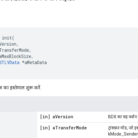
 init(

Version,

TransferMode,

aMaxBlockSize,

dTLVData
 *aMetaData

 का इस्तेमाल शुरू करें.
[in] a
Version
BDX का वह वर्शन ज
[in] a
Transfer
Mode
ट्रांसफ़र मोड, जो इ
kMode_SenderD