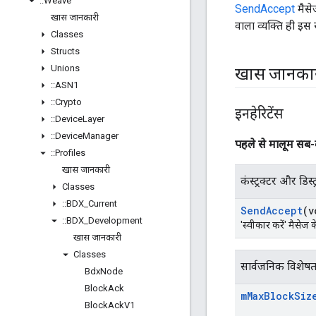
::
Weave
SendAccept
मैसे
खास जानकारी
वाला व्यक्ति ही इस
Classes
Structs
Unions
खास जानका
::
ASN1
::
Crypto
इनहेरिटेंस
::
Device
Layer
::
Device
Manager
पहले से मालूम सब
::
Profiles
खास जानकारी
कंस्ट्रक्टर और डिस्ट
Classes
::
BDX
_
Current
Send
Accept
(v
::
BDX
_
Development
'स्वीकार करें' मैसेज क
खास जानकारी
Classes
सार्वजनिक विशेषत
Bdx
Node
Block
Ack
m
Max
Block
Siz
Block
Ack
V1