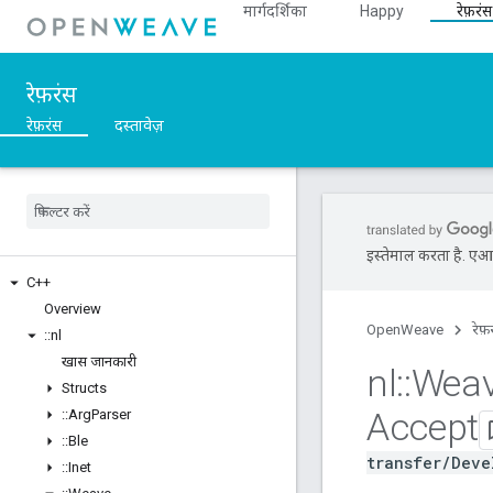
मार्गदर्शिका
Happy
रेफ़रंस
रेफ़रंस
रेफ़रंस
दस्तावेज़
इस्तेमाल करता है. एआई 
C++
Overview
OpenWeave
रेफ़
::
nl
खास जानकारी
nl
::
Wea
Structs
Accept
::
Arg
Parser
::
Ble
transfer/Deve
::
Inet