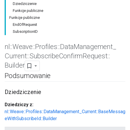
Dziedziczenie
Funkcje publiczne
Funkcje publiczne
EndOfRequest
SubscriptionID
nl
::
Weave
::
Profiles
::
Data
Management
_
Current
::
Subscribe
Confirm
Request
::
Builder
Podsumowanie
Id
Dziedziczenie
Dziedziczy z:
nl::Weave::Profiles::DataManagement_Current::BaseMessag
eWithSubscribeId::Builder