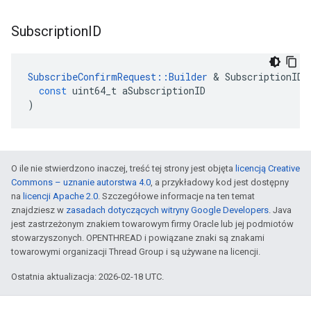
Subscription
ID
SubscribeConfirmRequest
::
Builder
&
SubscriptionID
(
const
uint64_t
aSubscriptionID
)
O ile nie stwierdzono inaczej, treść tej strony jest objęta
licencją Creative
Commons – uznanie autorstwa 4.0
, a przykładowy kod jest dostępny
na
licencji Apache 2.0
. Szczegółowe informacje na ten temat
znajdziesz w
zasadach dotyczących witryny Google Developers
. Java
jest zastrzeżonym znakiem towarowym firmy Oracle lub jej podmiotów
stowarzyszonych. OPENTHREAD i powiązane znaki są znakami
towarowymi organizacji Thread Group i są używane na licencji.
Ostatnia aktualizacja: 2026-02-18 UTC.