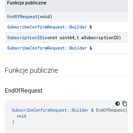
Funkcje publiczne
End
Of
Request
(void)
SubscribeConfirmRequest::Builder
&
Subscription
ID
(const uint64
_
t a
Subscription
ID)
SubscribeConfirmRequest::Builder
&
Funkcje publiczne
End
Of
Request
SubscribeConfirmRequest::Builder
 & EndOfRequest(

  void

)