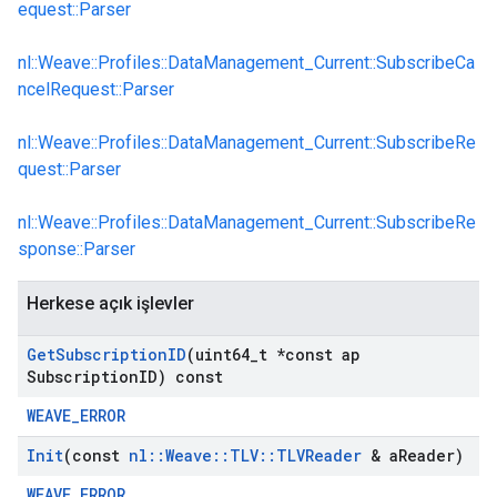
equest::Parser
nl::Weave::Profiles::DataManagement_Current::SubscribeCa
ncelRequest::Parser
nl::Weave::Profiles::DataManagement_Current::SubscribeRe
quest::Parser
nl::Weave::Profiles::DataManagement_Current::SubscribeRe
sponse::Parser
Herkese açık işlevler
Get
Subscription
ID
(uint64
_
t *const ap
Subscription
ID) const
WEAVE_ERROR
Init
(const
nl
::
Weave
::
TLV
::
TLVReader
& a
Reader)
WEAVE_ERROR