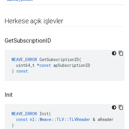
Herkese açık işlevler
Get
Subscription
ID
WEAVE_ERROR
GetSubscriptionID
(
uint64_t
*
const
apSubscriptionID
)
const
Init
WEAVE_ERROR
Init
(
const
nl
::
Weave
::
TLV
::
TLVReader
&
aReader
)