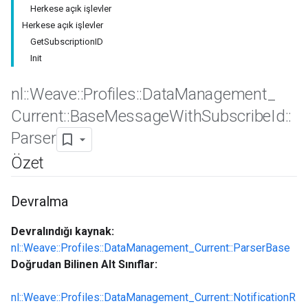
Herkese açık işlevler
Herkese açık işlevler
GetSubscriptionID
Init
nl
::
Weave
::
Profiles
::
Data
Management
_
Current
::
Base
Message
With
Subscribe
Id
::
Parser
Özet
Id
Devralma
Devralındığı kaynak:
nl::Weave::Profiles::DataManagement_Current::ParserBase
Doğrudan Bilinen Alt Sınıflar:
nl::Weave::Profiles::DataManagement_Current::NotificationR