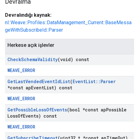
Devralma
Devralındığı kaynak:
nl::Weave::Profiles::DataManagement_Current::BaseMessa
geWithSubscribeId::Parser
Herkese açık işlevler
Check
Schema
Validity
(void) const
WEAVE_ERROR
Get
Last
Vended
Event
Id
List
(
Event
List
::
Parser
*const ap
Event
List) const
WEAVE_ERROR
Get
Possible
Loss
Of
Events
(bool *const ap
Possible
Loss
Of
Events) const
WEAVE_ERROR
Get
Subscribe
Timeout
(uint32
_
t *const ap
Time
Out)