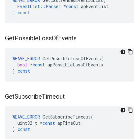
WEAVE_ERROR
GetLastVendedEventIdList
(
EventList
::
Parser
*
const
apEventList
)
const
Get
Possible
Loss
Of
Events
WEAVE_ERROR
GetPossibleLossOfEvents
(
bool
*
const
apPossibleLossOfEvents
)
const
Get
Subscribe
Timeout
WEAVE_ERROR
GetSubscribeTimeout
(
uint32_t
*
const
apTimeOut
)
const