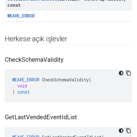
const
WEAVE_ERROR
Herkese açık işlevler
Check
Schema
Validity
WEAVE_ERROR
CheckSchemaValidity
(
void
)
const
Get
Last
Vended
Event
Id
List