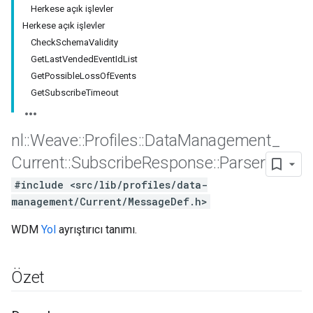
Herkese açık işlevler
Herkese açık işlevler
CheckSchemaValidity
GetLastVendedEventIdList
GetPossibleLossOfEvents
GetSubscribeTimeout
nl
::
Weave
::
Profiles
::
Data
Management
_
Current
::
Subscribe
Response
::
Parser
#include <src/lib/profiles/data-
Id
management/Current/MessageDef.h>
WDM
Yol
ayrıştırıcı tanımı.
Özet