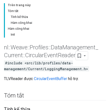
Trên trang này
Tóm tắt
Tính kế thừa
Hàm công khai
Hàm công khai
Init
nl
::
Weave
::
Profiles
::
Data
Management
_
Current
::
Circular
Event
Reader
#include <src/lib/profiles/data-
management/Current/LoggingManagement.h>
TLVReader được
CircularEventBuffer
hỗ trợ.
Tóm tắt
Tính kế thừa