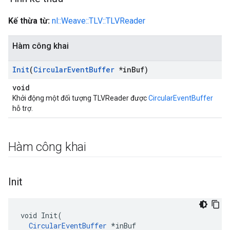
Kế thừa từ:
nl::Weave::TLV::TLVReader
Hàm công khai
Init
(
Circular
Event
Buffer
*in
Buf)
void
Khởi động một đối tượng TLVReader được
CircularEventBuffer
hỗ trợ.
Hàm công khai
Init
Id
void Init(

CircularEventBuffer
 *inBuf
