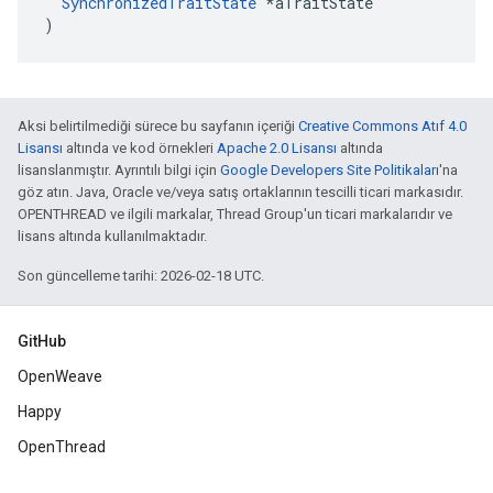
SynchronizedTraitState
 *aTraitState

)
Aksi belirtilmediği sürece bu sayfanın içeriği
Creative Commons Atıf 4.0
Lisansı
altında ve kod örnekleri
Apache 2.0 Lisansı
altında
lisanslanmıştır. Ayrıntılı bilgi için
Google Developers Site Politikaları
'na
göz atın. Java, Oracle ve/veya satış ortaklarının tescilli ticari markasıdır.
OPENTHREAD ve ilgili markalar, Thread Group'un ticari markalarıdır ve
lisans altında kullanılmaktadır.
Son güncelleme tarihi: 2026-02-18 UTC.
GitHub
OpenWeave
Happy
OpenThread