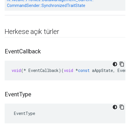
CommandSender::
SynchronizedTraitState
Herkese açık türler
Event
Callback
void
(
*
EventCallback
)(
void
*
const
aAppState
,
Event
Event
Type
 EventType