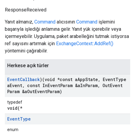
ResponseReceived
Yanıt almanız,
Command
alıcısının
Command
işlemini
başarıyla işlediği anlamına gelir. Yanıt yük içerebilir veya
içermeyebilir. Uygulama, paket arabelleğini tutmak istiyorsa
ref sayısını artırmak için
ExchangeContext::AddRef()
yöntemini çağırabilir.
Herkese açık türler
Event
Callback
)(void *const a
App
State
,
Event
Type
a
Event
,
const In
Event
Param &a
In
Param
,
Out
Event
Param &a
Out
Event
Param)
typedef
void(*
Event
Type
enum