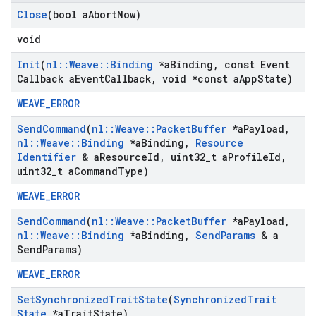
Close
(bool a
Abort
Now)
void
Init
(
nl
::
Weave
::
Binding
*a
Binding
,
const Event
Callback a
Event
Callback
,
void *const a
App
State)
WEAVE_ERROR
Send
Command
(
nl
::
Weave
::
Packet
Buffer
*a
Payload
,
nl
::
Weave
::
Binding
*a
Binding
,
Resource
Identifier
& a
Resource
Id
,
uint32
_
t a
Profile
Id
,
uint32
_
t a
Command
Type)
WEAVE_ERROR
Send
Command
(
nl
::
Weave
::
Packet
Buffer
*a
Payload
,
nl
::
Weave
::
Binding
*a
Binding
,
Send
Params
& a
Send
Params)
WEAVE_ERROR
Set
Synchronized
Trait
State
(
Synchronized
Trait
State
*a
Trait
State)