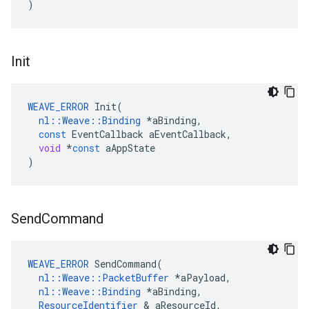
)
Init
WEAVE_ERROR
Init
(
nl
::
Weave
::
Binding
*
aBinding
,
const
EventCallback
aEventCallback
,
void
*
const
aAppState
)
Send
Command
WEAVE_ERROR
SendCommand
(
nl
::
Weave
::
PacketBuffer
*
aPayload
,
nl
::
Weave
::
Binding
*
aBinding
,
ResourceIdentifier
&
aResourceId
,