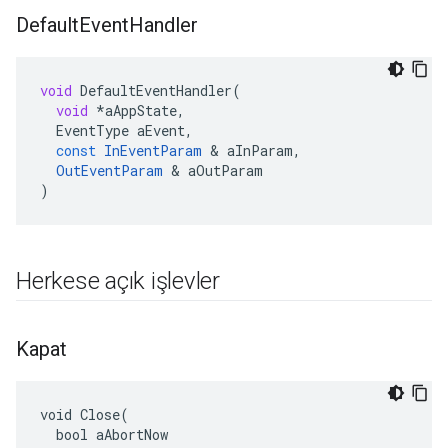
Default
Event
Handler
void
DefaultEventHandler
(
void
*
aAppState
,
EventType
aEvent
,
const
InEventParam
&
aInParam
,
OutEventParam
&
aOutParam
)
Herkese açık işlevler
Kapat
void Close(

  bool aAbortNow
