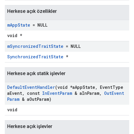
Herkese açık özellikler
m
App
State
= NULL
void *
m
Syncronized
Trait
State
= NULL
SynchronizedTraitState
*
Herkese açık statik işlevler
Default
Event
Handler
(void *a
App
State
,
Event
Type
a
Event
,
const
In
Event
Param
& a
In
Param
,
Out
Event
Param
& a
Out
Param)
void
Herkese açık işlevler