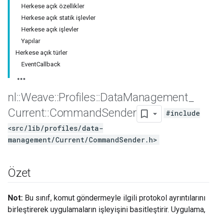
Herkese açık özellikler
Herkese açık statik işlevler
Herkese açık işlevler
Yapılar
Herkese açık türler
EventCallback
nl
::
Weave
::
Profiles
::
Data
Management
_
Current
::
Command
Sender
#include
<src/lib/profiles/data-
management/Current/CommandSender.h>
Özet
Not:
Bu sınıf, komut göndermeyle ilgili protokol ayrıntılarını
birleştirerek uygulamaların işleyişini basitleştirir. Uygulama,