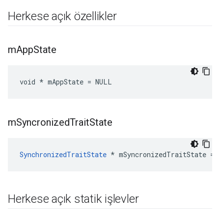
Herkese açık özellikler
m
App
State
void * mAppState = NULL
m
Syncronized
Trait
State
SynchronizedTraitState
 * mSyncronizedTraitState = 
Herkese açık statik işlevler