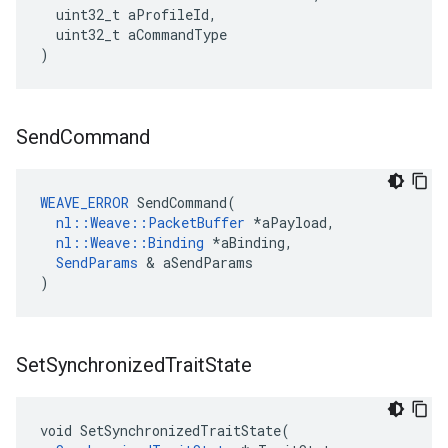
uint32_t
aProfileId
,
uint32_t
aCommandType
)
Send
Command
WEAVE_ERROR
SendCommand
(
nl
::
Weave
::
PacketBuffer
*
aPayload
,
nl
::
Weave
::
Binding
*
aBinding
,
SendParams
&
aSendParams
)
Set
Synchronized
Trait
State
void SetSynchronizedTraitState(
