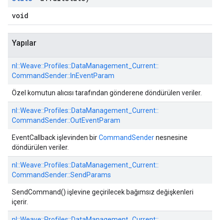
void
Yapılar
nl::
Weave::
Profiles::
DataManagement_Current::
CommandSender::
InEventParam
Özel komutun alıcısı tarafından gönderene döndürülen veriler.
nl::
Weave::
Profiles::
DataManagement_Current::
CommandSender::
OutEventParam
EventCallback işlevinden bir
CommandSender
nesnesine
döndürülen veriler.
nl::
Weave::
Profiles::
DataManagement_Current::
CommandSender::
SendParams
SendCommand() işlevine geçirilecek bağımsız değişkenleri
içerir.
nl::
Weave::
Profiles::
DataManagement_Current::