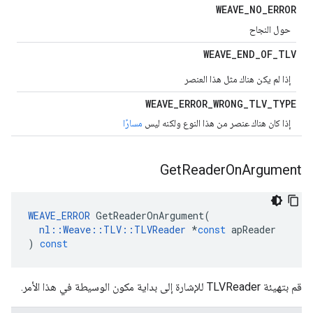
WEAVE
_
NO
_
ERROR
حول النجاح
WEAVE
_
END
_
OF
_
TLV
إذا لم يكن هناك مثل هذا العنصر
WEAVE
_
ERROR
_
WRONG
_
TLV
_
TYPE
إذا كان هناك عنصر من هذا النوع ولكنه ليس
مسارًا
Get
Reader
On
Argument
WEAVE_ERROR
GetReaderOnArgument
(
nl
::
Weave
::
TLV
::
TLVReader
*
const
apReader
)
const
قم بتهيئة TLVReader للإشارة إلى بداية مكون الوسيطة في هذا الأمر.