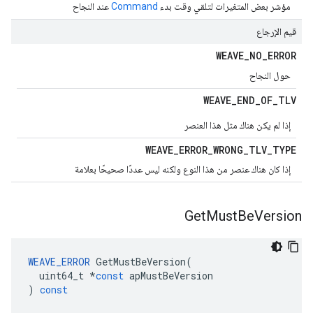
مؤشر بعض المتغيرات لتلقي وقت بدء
Command
عند النجاح
قيم الإرجاع
WEAVE
_
NO
_
ERROR
حول النجاح
WEAVE
_
END
_
OF
_
TLV
إذا لم يكن هناك مثل هذا العنصر
WEAVE
_
ERROR
_
WRONG
_
TLV
_
TYPE
إذا كان هناك عنصر من هذا النوع ولكنه ليس عددًا صحيحًا بعلامة
Get
Must
Be
Version
WEAVE_ERROR
GetMustBeVersion
(
uint64_t
*
const
apMustBeVersion
)
const