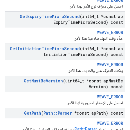
WEAVE_ERROR
احصل على معرّف نوع الأمر لهذا الأمر.
Get
Expiry
Time
Micro
Second
(int64
_
t *const ap
Expiry
Time
Micro
Second) const
WEAVE_ERROR
حدِّد وقت انتهاء صلاحية هذا الأمر.
Get
Initiation
Time
Micro
Second
(int64
_
t *const ap
Initiation
Time
Micro
Second) const
WEAVE_ERROR
يمكنك التعرُّف على وقت بدء هذا الأمر.
Get
Must
Be
Version
(uint64
_
t *const ap
Must
Be
Version) const
WEAVE_ERROR
احصل على الإصدار الضرورية لهذا الأمر.
Get
Path
(
Path
::
Parser
*const ap
Path) const
WEAVE_ERROR
احرص على إعداد
Path::Parser
باستخدام مكوّن المسار في هذا الأمر.