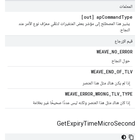
المعلمات
[out] ap
Command
Type
يشير هذا المصطلح إلى مؤشر بعض المتغيرات لتلقّي معرّف نوع الأمر عند
النجاح.
قيم الإرجاع
WEAVE
_
NO
_
ERROR
حول النجاح
WEAVE
_
END
_
OF
_
TLV
إذا لم يكن هناك مثل هذا العنصر
WEAVE
_
ERROR
_
WRONG
_
TLV
_
TYPE
إذا كان هناك مثل هذا العنصر ولكنه ليس عددًا صحيحًا غير بعلامة
Get
Expiry
Time
Micro
Second