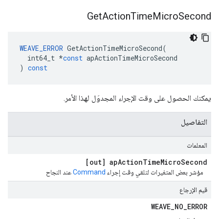
Get
Action
Time
Micro
Second
WEAVE_ERROR
GetActionTimeMicroSecond
(
int64_t
*
const
apActionTimeMicroSecond
)
const
يمكنك الحصول على وقت الإجراء المجدوَل لهذا الأمر.
التفاصيل
المعلمات
[out] ap
Action
Time
Micro
Second
مؤشر بعض المتغيرات لتلقي وقت إجراء
Command
عند النجاح
قيم الإرجاع
WEAVE
_
NO
_
ERROR