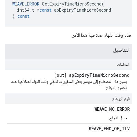
WEAVE_ERROR
GetExpiryTimeMicroSecond
(
int64_t
*
const
apExpiryTimeMicroSecond
)
const
حدِّد وقت انتهاء صلاحية هذا الأمر.
التفاصيل
المعلمات
[out] ap
Expiry
Time
Micro
Second
يشير هذا المصطلح إلى مؤشر بعض المتغيرات لتلقّي وقت انتهاء الصلاحية عند
تحقيق النجاح.
قيم الإرجاع
WEAVE
_
NO
_
ERROR
حول النجاح
WEAVE
_
END
_
OF
_
TLV