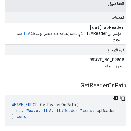
التفاصيل
المعلمات
[out] ap
Reader
مؤشر إلى TLVReader، الذي ستتم إعداده عند عنصر الوسيطة
TLV
عند
النجاح
قيم الإرجاع
WEAVE
_
NO
_
ERROR
حول النجاح
Get
Reader
On
Path
WEAVE_ERROR
GetReaderOnPath
(
nl
::
Weave
::
TLV
::
TLVReader
*
const
apReader
)
const