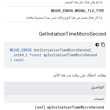
إذا لم يكن هناك مثل هذا العنصر
WEAVE
_
ERROR
_
WRONG
_
TLV
_
TYPE
إذا كان هناك عنصر من هذا النوع ولكنه ليس عددًا صحيحًا بعلامة
Get
Initiation
Time
Micro
Second
WEAVE_ERROR
GetInitiationTimeMicroSecond
(
int64_t
*
const
apInitiationTimeMicroSecond
)
const
يمكنك التعرُّف على وقت بدء هذا الأمر.
التفاصيل
المعلمات
[out] ap
Initiation
Time
Micro
Second