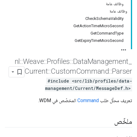
وظائف عامة
وظائف عامة
CheckSchemaValidity
GetActionTimeMicroSecond
GetCommandType
GetExpiryTimeMicroSecond
nl
::
Weave
::
Profiles
::
Data
Management
_
Current
::
Custom
Command
::
Parser
#include <src/lib/profiles/data-
management/Current/MessageDef.h>
تعريف محلّل طلب
Command
المخصّص في WDM.
ملخّص