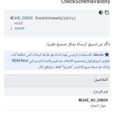
Check
Schema
Validity
WEAVE_ERROR
CheckSchemaValidity
(
void
)
const
تأكَّد من تنسيق الرسالة بشكل صحيح تقريبًا.
ملاحظة:
الاستخدام الرئيسي لهذه الدالة هو طباعة البيانات التي نتلقّاها أثناء
تطوير البروتوكول وتصحيح الأخطاء. تم تغيير قاعدة الترميز في WDM Next
ولذلك تم ضبط مربع الاختيار "تقريبيًا" فقط. متوافق الآن.
التفاصيل
قيم الإرجاع
WEAVE
_
NO
_
ERROR
حول النجاح