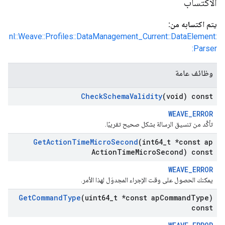
الاكتساب
يتم اكتسابه من:
nl::Weave::Profiles::DataManagement_Current::DataElement:
:Parser
وظائف عامة
Check
Schema
Validity
(void) const
WEAVE_ERROR
تأكَّد من تنسيق الرسالة بشكل صحيح تقريبًا.
Get
Action
Time
Micro
Second
(int64
_
t *const ap
Action
Time
Micro
Second) const
WEAVE_ERROR
يمكنك الحصول على وقت الإجراء المجدوَل لهذا الأمر.
Get
Command
Type
(uint64
_
t *const ap
Command
Type)
const