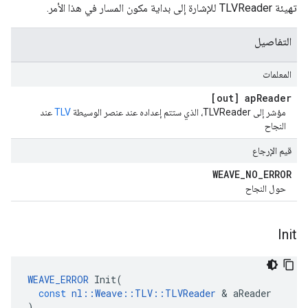
تهيئة TLVReader للإشارة إلى بداية مكون المسار في هذا الأمر.
التفاصيل
المعلمات
[out] ap
Reader
مؤشر إلى TLVReader، الذي ستتم إعداده عند عنصر الوسيطة
TLV
عند
النجاح
قيم الإرجاع
WEAVE
_
NO
_
ERROR
حول النجاح
Init
WEAVE_ERROR
Init
(
const
nl
::
Weave
::
TLV
::
TLVReader
&
aReader
)