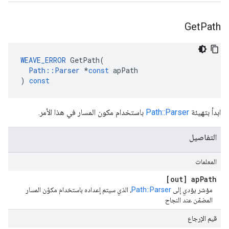
Get
Path
WEAVE_ERROR
GetPath
(
Path
::
Parser
*
const
apPath
)
const
ابدأ بتهيئة
Path::Parser
باستخدام مكون المسار في هذا الأمر.
التفاصيل
المعلمات
[out] ap
Path
مؤشر يؤدي إلى
Path::Parser
، الذي سيتم إعداده باستخدام مكوّن المسار
المضمّن عند النجاح
قيم الإرجاع