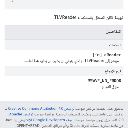
تهيئة كائن المحلل باستخدام TLVReader.
التفاصيل
المعلمات
[in] a
Reader
مؤشر إلى TLVReader، والذي ينبغي أن يشير إلى بداية هذا الطلب
قيم الإرجاع
WEAVE
_
NO
_
ERROR
حول النجاح
محتوى هذه الصفحة مرخّص بموجب
ترخيص Creative Commons Attribution 4.0‏
ما
لم يُنصّ على خلاف ذلك، وعيّنات التعليمات البرمجية مرخّصة بموجب
ترخيص Apache
2.0‏
. للتفاصيل، يُرجى مراجعة
سياسات موقع Google Developers الإلكتروني
. إنّ Java
هي علامة تجارية مسجَّلة لشركة Oracle و/أو شركائها التابعين. ‫OPENTHREAD