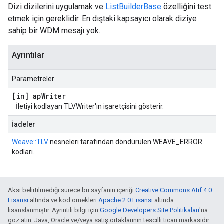
Dizi dizilerini uygulamak ve
ListBuilderBase
özelliğini test
etmek için gereklidir. En dıştaki kapsayıcı olarak diziye
sahip bir WDM mesajı yok.
Ayrıntılar
Parametreler
[in] ap
Writer
İletiyi kodlayan TLVWriter'ın işaretçisini gösterir.
İadeler
Weave::TLV
nesneleri tarafından döndürülen WEAVE_ERROR
kodları.
Aksi belirtilmediği sürece bu sayfanın içeriği
Creative Commons Atıf 4.0
Lisansı
altında ve kod örnekleri
Apache 2.0 Lisansı
altında
lisanslanmıştır. Ayrıntılı bilgi için
Google Developers Site Politikaları
'na
göz atın. Java, Oracle ve/veya satış ortaklarının tescilli ticari markasıdır.