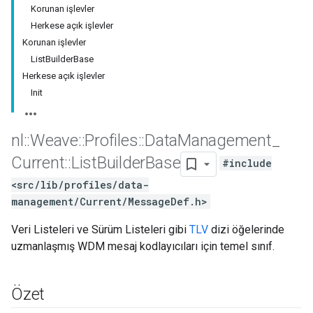
Korunan işlevler
Herkese açık işlevler
Korunan işlevler
ListBuilderBase
Herkese açık işlevler
Init
nl
::
Weave
::
Profiles
::
Data
Management
_
Current
::
List
Builder
Base
#include
<src/lib/profiles/data-
management/Current/MessageDef.h>
Veri Listeleri ve Sürüm Listeleri gibi
TLV
dizi öğelerinde
uzmanlaşmış WDM mesaj kodlayıcıları için temel sınıf.
Özet