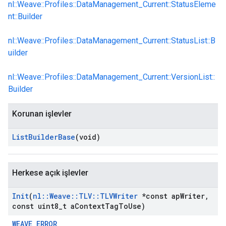
nl::Weave::Profiles::DataManagement_Current::StatusEleme
nt::Builder
nl::Weave::Profiles::DataManagement_Current::StatusList::B
uilder
nl::Weave::Profiles::DataManagement_Current::VersionList::
Builder
Korunan işlevler
Id
List
Builder
Base
(void)
Herkese açık işlevler
Init
(
nl
::
Weave
::
TLV
::
TLVWriter
*const ap
Writer
,
const uint8
_
t a
Context
Tag
To
Use)
WEAVE_ERROR