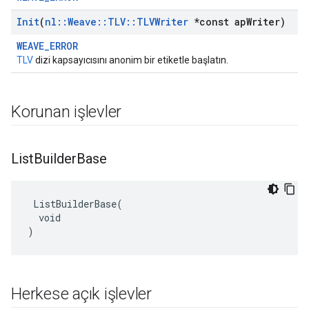
Init
(
nl
::
Weave
::
TLV
::
TLVWriter
*const ap
Writer)
WEAVE_ERROR
TLV
dizi kapsayıcısını anonim bir etiketle başlatın.
Korunan işlevler
List
Builder
Base
 ListBuilderBase(

  void

)
Herkese açık işlevler