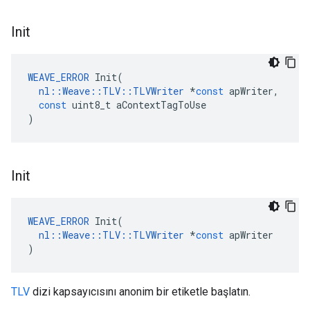
Init
WEAVE_ERROR
Init
(
nl
::
Weave
::
TLV
::
TLVWriter
*
const
apWriter
,
const
uint8_t
aContextTagToUse
)
Init
WEAVE_ERROR
Init
(
nl
::
Weave
::
TLV
::
TLVWriter
*
const
apWriter
)
TLV
dizi kapsayıcısını anonim bir etiketle başlatın.