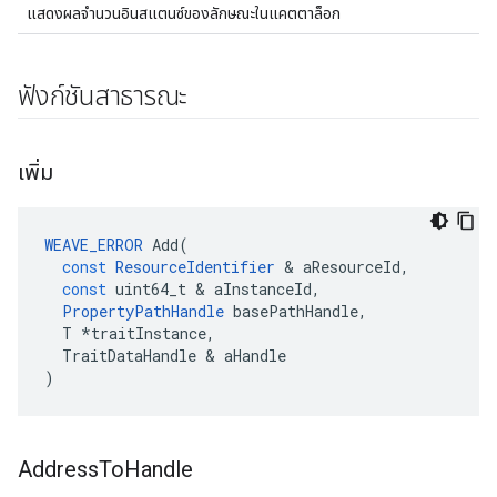
แสดงผลจำนวนอินสแตนซ์ของลักษณะในแคตตาล็อก
ฟังก์ชันสาธารณะ
เพิ่ม
WEAVE_ERROR
Add
(
const
ResourceIdentifier
&
aResourceId
,
const
uint64_t
&
aInstanceId
,
PropertyPathHandle
basePathHandle
,
T
*
traitInstance
,
TraitDataHandle
&
aHandle
)
Address
To
Handle