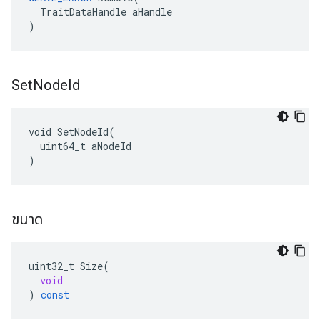
  TraitDataHandle aHandle

)
Set
Node
Id
void SetNodeId(

  uint64_t aNodeId

)
ขนาด
uint32_t
Size
(
void
)
const