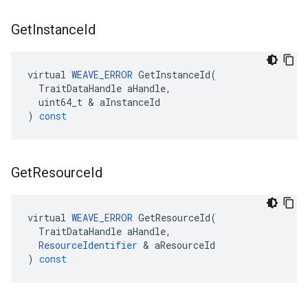
Get
Instance
Id
virtual
WEAVE_ERROR
GetInstanceId
(
TraitDataHandle
aHandle
,
uint64_t
&
aInstanceId
)
const
Get
Resource
Id
virtual
WEAVE_ERROR
GetResourceId
(
TraitDataHandle
aHandle
,
ResourceIdentifier
&
aResourceId
)
const