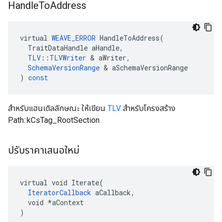
Handle
To
Address
virtual
WEAVE_ERROR
HandleToAddress
(
TraitDataHandle
aHandle
,
TLV
::
TLVWriter
&
aWriter
,
SchemaVersionRange
&
aSchemaVersionRange
)
const
สำหรับแฮนเดิลลักษณะ ให้เขียน
TLV
สำหรับโครงสร้าง
Path::kCsTag_RootSection
ปรับราคาเสนอใหม่
virtual void Iterate(

IteratorCallback
 aCallback,

  void *aContext

)