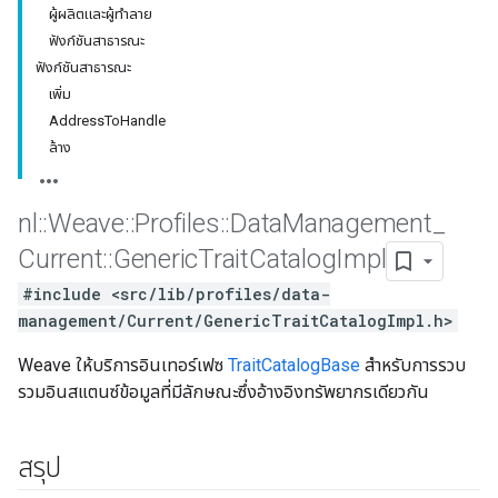
ผู้ผลิตและผู้ทำลาย
ฟังก์ชันสาธารณะ
ฟังก์ชันสาธารณะ
เพิ่ม
AddressToHandle
ล้าง
nl
::
Weave
::
Profiles
::
Data
Management
_
Current
::
Generic
Trait
Catalog
Impl
#include <src/lib/profiles/data-
management/Current/GenericTraitCatalogImpl.h>
Weave ให้บริการอินเทอร์เฟซ
TraitCatalogBase
สำหรับการรวบ
รวมอินสแตนซ์ข้อมูลที่มีลักษณะซึ่งอ้างอิงทรัพยากรเดียวกัน
สรุป