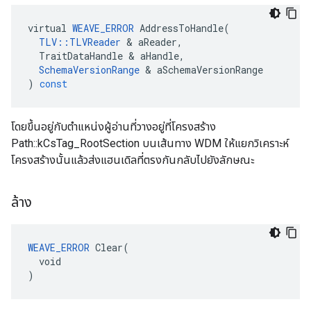
virtual
WEAVE_ERROR
AddressToHandle
(
TLV
::
TLVReader
&
aReader
,
TraitDataHandle
&
aHandle
,
SchemaVersionRange
&
aSchemaVersionRange
)
const
โดยขึ้นอยู่กับตำแหน่งผู้อ่านที่วางอยู่ที่โครงสร้าง
Path::kCsTag_RootSection บนเส้นทาง WDM ให้แยกวิเคราะห์
โครงสร้างนั้นแล้วส่งแฮนเดิลที่ตรงกันกลับไปยังลักษณะ
ล้าง
WEAVE_ERROR
 Clear(

  void

)