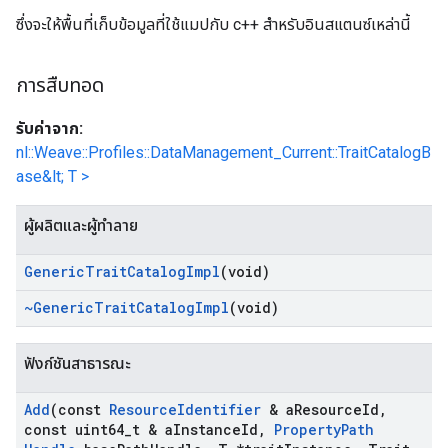
ซึ่งจะให้พื้นที่เก็บข้อมูลที่ใช้แมปกับ c++ สำหรับอินสแตนซ์เหล่านี้
การสืบทอด
รับค่าจาก:
nl::Weave::Profiles::DataManagement_Current::TraitCatalogB
ase&lt; T >
ผู้ผลิตและผู้ทำลาย
Generic
Trait
Catalog
Impl
(void)
~Generic
Trait
Catalog
Impl
(void)
ฟังก์ชันสาธารณะ
Add
(const
Resource
Identifier
& a
Resource
Id
,
const uint64
_
t & a
Instance
Id
,
Property
Path