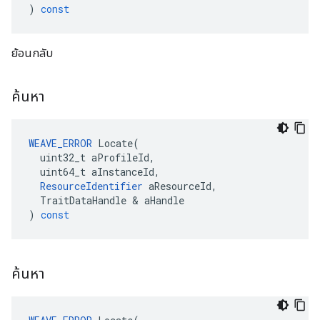
)
const
ย้อนกลับ
ค้นหา
WEAVE_ERROR
Locate
(
uint32_t
aProfileId
,
uint64_t
aInstanceId
,
ResourceIdentifier
aResourceId
,
TraitDataHandle
&
aHandle
)
const
ค้นหา