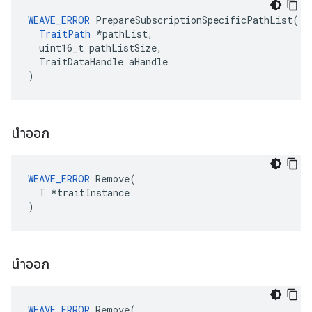
WEAVE_ERROR
 PrepareSubscriptionSpecificPathList(

TraitPath
 *pathList,

  uint16_t pathListSize,

  TraitDataHandle aHandle

)
นำออก
WEAVE_ERROR
 Remove(

  T *traitInstance

)
นำออก
WEAVE_ERROR
 Remove(
