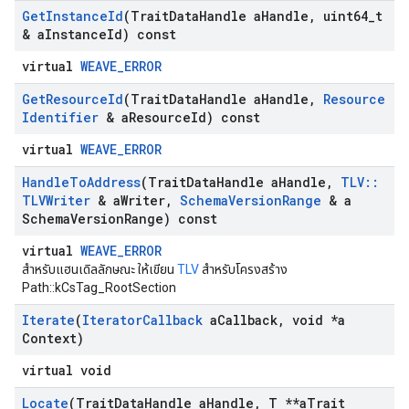
Get
Instance
Id
(Trait
Data
Handle a
Handle
,
uint64
_
t
& a
Instance
Id) const
virtual
WEAVE_ERROR
Get
Resource
Id
(Trait
Data
Handle a
Handle
,
Resource
Identifier
& a
Resource
Id) const
virtual
WEAVE_ERROR
Handle
To
Address
(Trait
Data
Handle a
Handle
,
TLV
::
TLVWriter
& a
Writer
,
Schema
Version
Range
& a
Schema
Version
Range) const
virtual
WEAVE_ERROR
สำหรับแฮนเดิลลักษณะ ให้เขียน
TLV
สำหรับโครงสร้าง
Path::kCsTag_RootSection
Iterate
(
Iterator
Callback
a
Callback
,
void *a
Context)
virtual void
Locate
(Trait
Data
Handle a
Handle
,
T **a
Trait