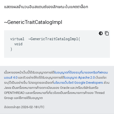
แสดงผลจำนวนอินสแตนซ์ของลักษณะในแคตตาล็อก
~Generic
Trait
Catalog
Impl
virtual  ~GenericTraitCatalogImpl(

  void

)
เนื้อหาของหน้าเว็บนี้ได้รับอนุญาตภายใต้
ใบอนุญาตที่ต้องระบุที่มาของครีเอทีฟคอม
มอนส์ 4.0
และตัวอย่างโค้ดได้รับอนุญาตภายใต้
ใบอนุญาต Apache 2.0
เว้นแต่จะ
ระบุไว้เป็นอย่างอื่น โปรดดูรายละเอียดที่
นโยบายเว็บไซต์ Google Developers
ส่วน
Java เป็นเครื่องหมายการค้าจดทะเบียนของ Oracle และ/หรือบริษัทในเครือ
OPENTHREAD และเครื่องหมายที่เกี่ยวข้องเป็นเครื่องหมายการค้าของ Thread
Group และใช้ภายใต้ใบอนุญาต
อัปเดตล่าสุด 2026-02-18 UTC