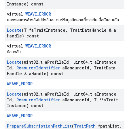
Instance) const
virtual
WEAVE_ERROR
แสดงผลการอ้างอิงไปยังอินสแตนซ์ข้อมูลลักษณะที่ตรงกันเมื่อมีแฮนเดิล
Locate
(T *a
Trait
Instance
,
Trait
Data
Handle & a
Handle) const
virtual
WEAVE_ERROR
ย้อนกลับ
Locate
(uint32
_
t a
Profile
Id
,
uint64
_
t a
Instance
Id
,
Resource
Identifier
a
Resource
Id
,
Trait
Data
Handle & a
Handle) const
WEAVE_ERROR
Locate
(uint32
_
t a
Profile
Id
,
uint64
_
t a
Instance
Id
,
Resource
Identifier
a
Resource
Id
,
T **a
Trait
Instance) const
WEAVE_ERROR
Prepare
Subscription
Path
List
(
Trait
Path
*path
List
,