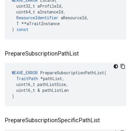
WEAVE_ERROR
Locate
(
uint32_t
aProfileId
,
uint64_t
aInstanceId
,
ResourceIdentifier
aResourceId
,
T
**
aTraitInstance
)
const
Prepare
Subscription
Path
List
WEAVE_ERROR
 PrepareSubscriptionPathList(

TraitPath
 *pathList,

  uint16_t pathListSize,

  uint16_t & pathListLen

)
Prepare
Subscription
Specific
Path
List