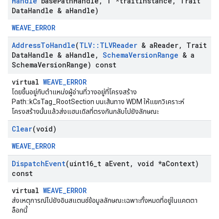
Handle
base
Path
Handle
,
T *trait
Instance
,
Trait
Data
Handle & a
Handle)
WEAVE_ERROR
Address
To
Handle
(
TLV
::
TLVReader
& a
Reader
,
Trait
Data
Handle & a
Handle
,
Schema
Version
Range
& a
Schema
Version
Range) const
virtual
WEAVE_ERROR
โดยขึ้นอยู่กับตำแหน่งผู้อ่านที่วางอยู่ที่โครงสร้าง
Path::kCsTag_RootSection บนเส้นทาง WDM ให้แยกวิเคราะห์
โครงสร้างนั้นแล้วส่งแฮนเดิลที่ตรงกันกลับไปยังลักษณะ
Id
Clear
(void)
WEAVE_ERROR
Dispatch
Event
(uint16
_
t a
Event
,
void *a
Context)
const
virtual
WEAVE_ERROR
ส่งเหตุการณ์ไปยังอินสแตนซ์ข้อมูลลักษณะเฉพาะทั้งหมดที่อยู่ในแคตตา
ล็อกนี้