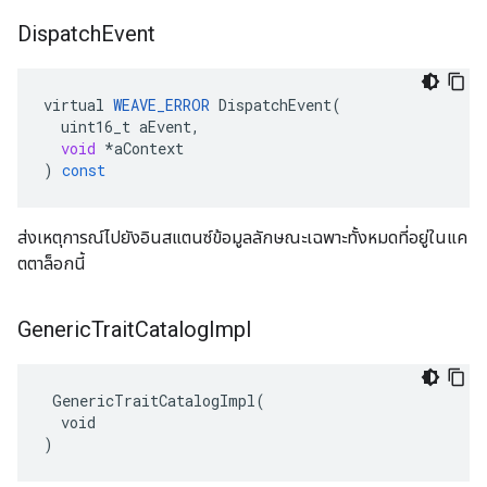
Dispatch
Event
virtual
WEAVE_ERROR
DispatchEvent
(
uint16_t
aEvent
,
void
*
aContext
)
const
ส่งเหตุการณ์ไปยังอินสแตนซ์ข้อมูลลักษณะเฉพาะทั้งหมดที่อยู่ในแค
ตตาล็อกนี้
Generic
Trait
Catalog
Impl
 GenericTraitCatalogImpl(

  void

)