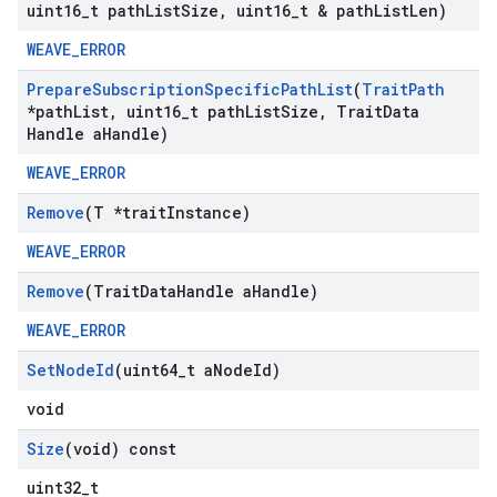
uint16
_
t path
List
Size
,
uint16
_
t & path
List
Len)
WEAVE_ERROR
Prepare
Subscription
Specific
Path
List
(
Trait
Path
*path
List
,
uint16
_
t path
List
Size
,
Trait
Data
Handle a
Handle)
WEAVE_ERROR
Remove
(T *trait
Instance)
WEAVE_ERROR
Remove
(Trait
Data
Handle a
Handle)
WEAVE_ERROR
Set
Node
Id
(uint64
_
t a
Node
Id)
void
Size
(void) const
uint32_t