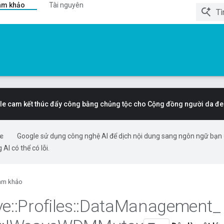
am khảo
Tài nguyên
e cam kết thúc đẩy công bằng chủng tộc cho Cộng đồng người da đe
Google sử dụng công nghệ AI để dịch nội dung sang ngôn ngữ bạn
 AI có thể có lỗi.
am khảo
ve
::
Profiles
::
Data
Management
_