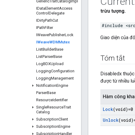
Current
Generic
Trait
Catalog
Impl
IData
Element
Access
trừu tượng.
Control
Delegate
IDirty
Path
Cut
#include <sr
IPath
Filter
IWeave
Publisher
Lock
Giao diện của đố
IWeave
WDMMutex
List
Builder
Base
Tóm tắt
List
Parser
Base
Log
BDXUpload
Logging
Configuration
Disabledx thuộc 
Logging
Management
được từ nhiều lu
Notification
Engine
Parser
Base
Hàm công kha
Resource
Identifier
Single
Resource
Trait
Lock
(void)=0
Catalog
Subscription
Client
Unlock
(void)
Subscription
Engine
Subscription
Handler