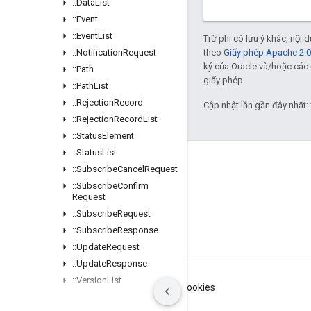
::
Data
List
::
Event
::
Event
List
Trừ phi có lưu ý khác, nội
::
Notification
Request
theo
Giấy phép Apache 2.0
ký của Oracle và/hoặc các 
::
Path
giấy phép.
::
Path
List
::
Rejection
Record
Cập nhật lần gần đây nhất:
::
Rejection
Record
List
::
Status
Element
::
Status
List
GitHub
::
Subscribe
Cancel
Request
OpenWeave
::
Subscribe
Confirm
Request
Happy
::
Subscribe
Request
OpenThread
::
Subscribe
Response
::
Update
Request
::
Update
Response
::
Version
List
Điều khoản
Quyền riêng tư
Manage cookies
::
Data
Management
_
Legacy