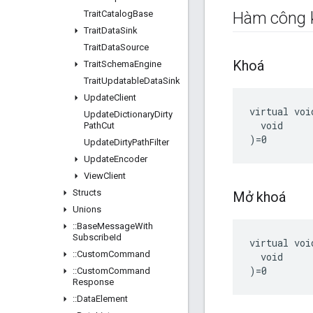
Trait
Catalog
Base
Hàm công 
Trait
Data
Sink
Trait
Data
Source
Khoá
Trait
Schema
Engine
Trait
Updatable
Data
Sink
Update
Client
virtual voi
Update
Dictionary
Dirty
  void

Path
Cut
)=0
Update
Dirty
Path
Filter
Update
Encoder
View
Client
Structs
Mở khoá
Unions
::
Base
Message
With
Subscribe
Id
virtual voi
::
Custom
Command
  void

)=0
::
Custom
Command
Response
::
Data
Element