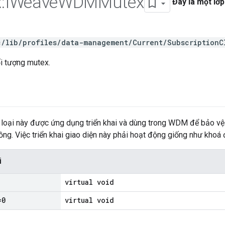
::
IWeave
WDMMutex
Đây là một lớp
c/lib/profiles/data-management/Current/SubscriptionC
i tượng mutex.
loại này được ứng dụng triển khai và dùng trong WDM để bảo vệ c
ồng. Việc triển khai giao diện này phải hoạt động giống như khoá 
i
virtual void
=0
virtual void