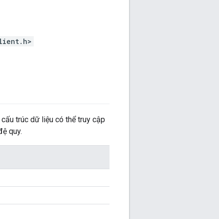
lient.h>
ấu trúc dữ liệu có thể truy cập
đệ quy.