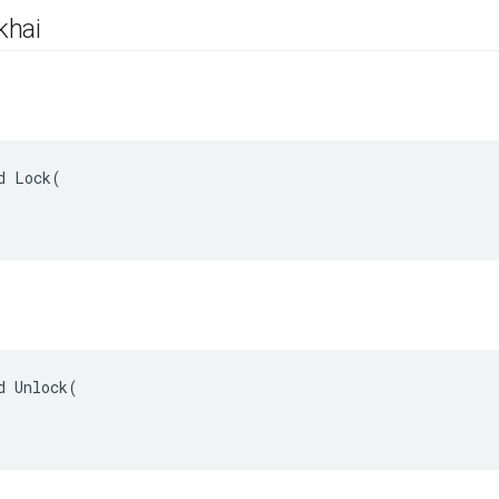
khai
d Lock(

d Unlock(
