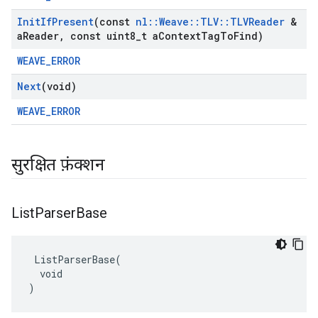
Init
If
Present
(const
nl
::
Weave
::
TLV
::
TLVReader
&
a
Reader
,
const uint8
_
t a
Context
Tag
To
Find)
WEAVE_ERROR
Next
(void)
WEAVE_ERROR
सुरक्षित फ़ंक्शन
List
Parser
Base
 ListParserBase(

  void

)