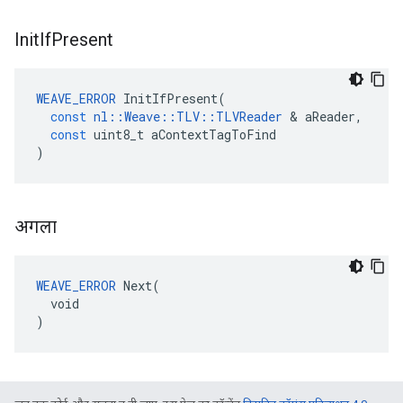
Init
If
Present
WEAVE_ERROR
InitIfPresent
(
const
nl
::
Weave
::
TLV
::
TLVReader
&
aReader
,
const
uint8_t
aContextTagToFind
)
अगला
WEAVE_ERROR
 Next(

  void

)