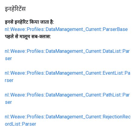
इनहेरिटेंस
इनसे इनहेरिट किया जाता है:
nl::Weave::Profiles::DataManagement_Current::ParserBase
पहले से मालूम सब-क्लास:
nl::Weave::Profiles::DataManagement_Current::DataList::Par
ser
nl::Weave::Profiles::DataManagement_Current::EventList::Pa
rser
nl::Weave::Profiles::DataManagement_Current::PathList::Par
ser
nl::Weave::Profiles::DataManagement_Current::RejectionRec
ordList::Parser