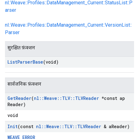
nl::Weave::Profiles::DataManagement_Current::StatusList::P
arser
nl::Weave::Profiles::DataManagement_Current::VersionList::
Parser
सुरक्षित फ़ंक्शन
List
Parser
Base
(void)
Id
सार्वजनिक फ़ंक्शन
Get
Reader
(
nl
::
Weave
::
TLV
::
TLVReader
*const ap
Reader)
void
Init
(const
nl
::
Weave
::
TLV
::
TLVReader
& a
Reader)
WEAVE_ERROR