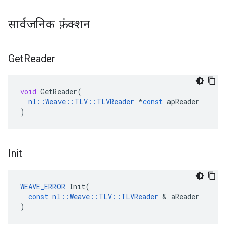
सार्वजनिक फ़ंक्शन
Get
Reader
void
GetReader
(
nl
::
Weave
::
TLV
::
TLVReader
*
const
apReader
)
Init
WEAVE_ERROR
Init
(
const
nl
::
Weave
::
TLV
::
TLVReader
&
aReader
)