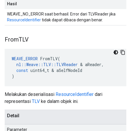
Hasil
WEAVE_NO_ERROR saat berhasil. Error dari TLVReader jika
ResourceIdentifier
tidak dapat dibaca dengan benar.
From
TLV
WEAVE_ERROR
FromTLV
(
nl
::
Weave
::
TLV
::
TLVReader
&
aReader
,
const
uint64_t
&
aSelfNodeId
)
Melakukan deserialisasi
ResourceIdentifier
dari
representasi
TLV
ke dalam objek ini.
Detail
Parameter