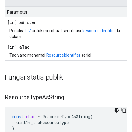
Parameter
[in] a
Writer
Penulis
TLV
untuk membuat serialisasi
ResourceIdentifier
ke
dalam
[in] a
Tag
Tag yang menamai
ResourceIdentifier
serial
Fungsi statis publik
Resource
Type
As
String
const
char
*
ResourceTypeAsString
(
uint16_t
aResourceType
)