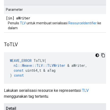
Parameter
[in] a
Writer
Penulis
TLV
untuk membuat serialisasi
ResourceIdentifier
ke
dalam
To
TLV
WEAVE_ERROR
ToTLV
(
nl
::
Weave
::
TLV
::
TLVWriter
&
aWriter
,
const
uint64_t
&
aTag
)
const
Lakukan serialisasi resource ke representasi
TLV
menggunakan tag tertentu.
Detail