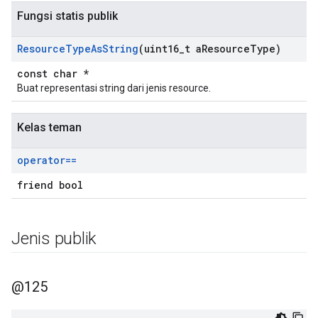
Fungsi statis publik
Resource
Type
As
String
(uint16
_
t a
Resource
Type)
const char *
Buat representasi string dari jenis resource.
Kelas teman
operator==
friend bool
Jenis publik
@125