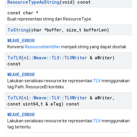
Resource
Type
As
String
(void) const
const char *
Buat representasi string dari ResourceType.
To
String
(char *buffer
,
size
_
t buffer
Len)
WEAVE_ERROR
Konversi
ResourceIdentifier
menjadi string yang dapat dicetak.
To
TLV
(
nl
::
Weave
::
TLV
::
TLVWriter
& a
Writer)
const
WEAVE_ERROR
Lakukan serialisasi resource ke representasi
TLV
menggunakan
tag Path::ResourceID konteks.
To
TLV
(
nl
::
Weave
::
TLV
::
TLVWriter
& a
Writer
,
const uint64
_
t & a
Tag) const
WEAVE_ERROR
Lakukan serialisasi resource ke representasi
TLV
menggunakan
tag tertentu.