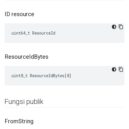
ID resource
uint64_t ResourceId
Resource
Id
Bytes
uint8_t ResourceIdBytes[8]
Fungsi publik
From
String