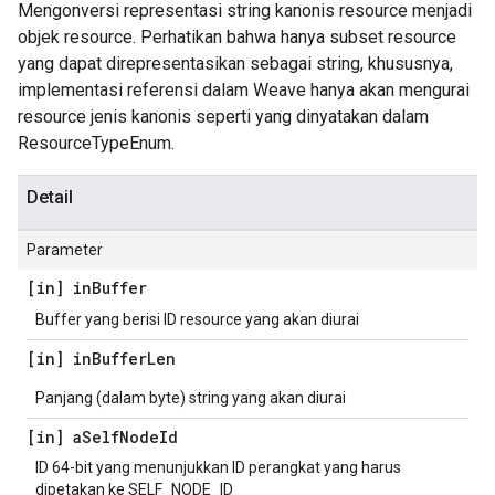
Mengonversi representasi string kanonis resource menjadi
objek resource. Perhatikan bahwa hanya subset resource
yang dapat direpresentasikan sebagai string, khususnya,
implementasi referensi dalam Weave hanya akan mengurai
resource jenis kanonis seperti yang dinyatakan dalam
ResourceTypeEnum.
Detail
Parameter
[in] in
Buffer
Buffer yang berisi ID resource yang akan diurai
[in] in
Buffer
Len
Panjang (dalam byte) string yang akan diurai
[in] a
Self
Node
Id
ID 64-bit yang menunjukkan ID perangkat yang harus
dipetakan ke SELF_NODE_ID