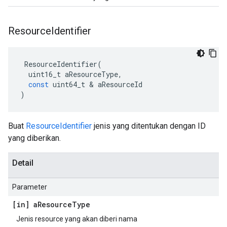
Resource
Identifier
ResourceIdentifier
(
uint16_t
aResourceType
,
const
uint64_t
&
aResourceId
)
Buat
ResourceIdentifier
jenis yang ditentukan dengan ID
yang diberikan.
Detail
Parameter
[in] a
Resource
Type
Jenis resource yang akan diberi nama