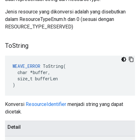
Jenis resource yang dikonversi adalah yang disebutkan
dalam ResourceTypeEnum.h dan 0 (sesuai dengan
RESOURCE_TYPE_RESERVED)
To
String
WEAVE_ERROR
 ToString(

  char *buffer,

  size_t bufferLen

)
Konversi
ResourceIdentifier
menjadi string yang dapat
dicetak.
Detail