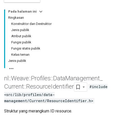
Pada halaman ini
Ringkasan
Konstruktor dan Destruktor
Jenis publik
Atribut publik
Fungsi publik
Fungsi statis publik
Kelas teman
Jenis publik
nl
::
Weave
::
Profiles
::
Data
Management
_
Current
::
Resource
Identifier
#include
<src/lib/profiles/data-
management/Current/ResourceIdentifier.h>
Struktur yang merangkum ID resource.