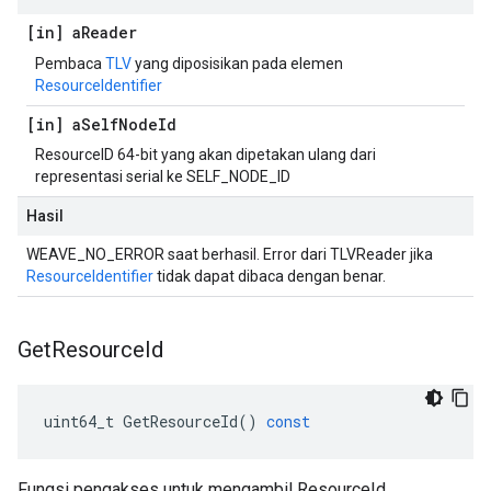
[in] a
Reader
Pembaca
TLV
yang diposisikan pada elemen
ResourceIdentifier
[in] a
Self
Node
Id
ResourceID 64-bit yang akan dipetakan ulang dari
representasi serial ke SELF_NODE_ID
Hasil
WEAVE_NO_ERROR saat berhasil. Error dari TLVReader jika
ResourceIdentifier
tidak dapat dibaca dengan benar.
Get
Resource
Id
uint64_t
GetResourceId
()
const
Fungsi pengakses untuk mengambil ResourceId.