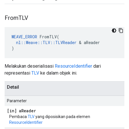
From
TLV
WEAVE_ERROR
 FromTLV(

nl::Weave::TLV::TLVReader
 & aReader

)
Melakukan deserialisasi
ResourceIdentifier
dari
representasi
TLV
ke dalam objek ini.
Detail
Parameter
[in] a
Reader
Pembaca
TLV
yang diposisikan pada elemen
ResourceIdentifier