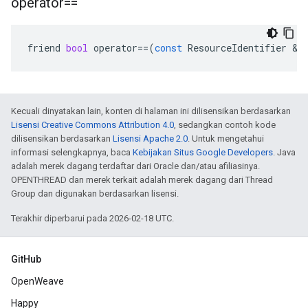
operator==
friend
bool
operator
==
(
const
ResourceIdentifier
&
l
Kecuali dinyatakan lain, konten di halaman ini dilisensikan berdasarkan
Lisensi Creative Commons Attribution 4.0
, sedangkan contoh kode
dilisensikan berdasarkan
Lisensi Apache 2.0
. Untuk mengetahui
informasi selengkapnya, baca
Kebijakan Situs Google Developers
. Java
adalah merek dagang terdaftar dari Oracle dan/atau afiliasinya.
OPENTHREAD dan merek terkait adalah merek dagang dari Thread
Group dan digunakan berdasarkan lisensi.
Terakhir diperbarui pada 2026-02-18 UTC.
GitHub
OpenWeave
Happy