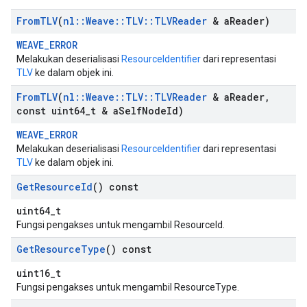
From
TLV
(
nl
::
Weave
::
TLV
::
TLVReader
& a
Reader)
WEAVE_ERROR
Melakukan deserialisasi
ResourceIdentifier
dari representasi
TLV
ke dalam objek ini.
From
TLV
(
nl
::
Weave
::
TLV
::
TLVReader
& a
Reader
,
const uint64
_
t & a
Self
Node
Id)
WEAVE_ERROR
Melakukan deserialisasi
ResourceIdentifier
dari representasi
TLV
ke dalam objek ini.
Get
Resource
Id
() const
uint64_t
Fungsi pengakses untuk mengambil ResourceId.
Get
Resource
Type
() const
uint16_t
Fungsi pengakses untuk mengambil ResourceType.