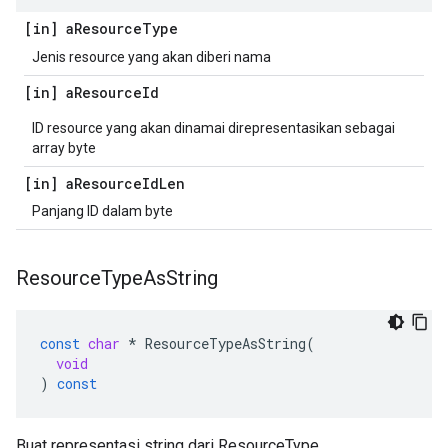
[in] a
Resource
Type
Jenis resource yang akan diberi nama
[in] a
Resource
Id
ID resource yang akan dinamai direpresentasikan sebagai
array byte
[in] a
Resource
Id
Len
Panjang ID dalam byte
Resource
Type
As
String
const
char
*
ResourceTypeAsString
(
void
)
const
Buat representasi string dari ResourceType.