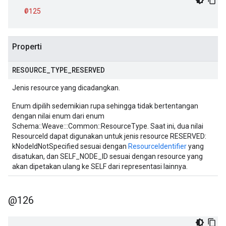
@125
Properti
RESOURCE
_
TYPE
_
RESERVED
Jenis resource yang dicadangkan.
Enum dipilih sedemikian rupa sehingga tidak bertentangan
dengan nilai enum dari enum
Schema::Weave:::Common::ResourceType. Saat ini, dua nilai
ResourceId dapat digunakan untuk jenis resource RESERVED:
kNodeIdNotSpecified sesuai dengan
ResourceIdentifier
yang
disatukan, dan SELF_NODE_ID sesuai dengan resource yang
akan dipetakan ulang ke SELF dari representasi lainnya.
@126