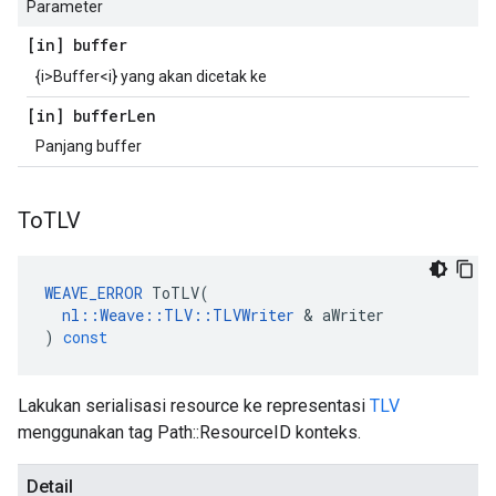
Parameter
[in] buffer
{i>Buffer<i} yang akan dicetak ke
[in] buffer
Len
Panjang buffer
To
TLV
WEAVE_ERROR
ToTLV
(
nl
::
Weave
::
TLV
::
TLVWriter
&
aWriter
)
const
Lakukan serialisasi resource ke representasi
TLV
menggunakan tag Path::ResourceID konteks.
Detail