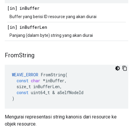
[in] in
Buffer
Buffer yang berisi ID resource yang akan diurai
[in] in
Buffer
Len
Panjang (dalam byte) string yang akan diurai
From
String
WEAVE_ERROR
FromString
(
const
char
*
inBuffer
,
size_t
inBufferLen
,
const
uint64_t
&
aSelfNodeId
)
Mengurai representasi string kanonis dari resource ke
objek resource.