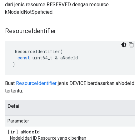
dari jenis resource RESERVED dengan resource
kNodeIdNotSpeficied.
Resource
Identifier
ResourceIdentifier
(
const
uint64_t
&
aNodeId
)
Buat
ResourceIdentifier
jenis DEVICE berdasarkan aNodeId
tertentu.
Detail
Parameter
[in] a
Node
Id
NodeId dari ID Resource yang diberikan