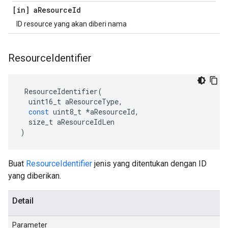
[in] a
Resource
Id
ID resource yang akan diberi nama
Resource
Identifier
ResourceIdentifier
(
uint16_t
aResourceType
,
const
uint8_t
*
aResourceId
,
size_t
aResourceIdLen
)
Buat
ResourceIdentifier
jenis yang ditentukan dengan ID
yang diberikan.
Detail
Parameter