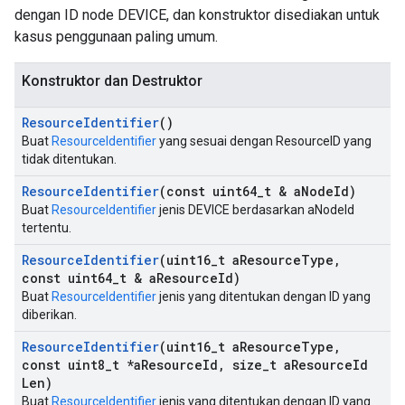
dengan ID node DEVICE, dan konstruktor disediakan untuk
kasus penggunaan paling umum.
Konstruktor dan Destruktor
Resource
Identifier
()
Buat
ResourceIdentifier
yang sesuai dengan ResourceID yang
tidak ditentukan.
Resource
Identifier
(const uint64
_
t & a
Node
Id)
Buat
ResourceIdentifier
jenis DEVICE berdasarkan aNodeId
Id
tertentu.
Resource
Identifier
(uint16
_
t a
Resource
Type
,
const uint64
_
t & a
Resource
Id)
Buat
ResourceIdentifier
jenis yang ditentukan dengan ID yang
diberikan.
Resource
Identifier
(uint16
_
t a
Resource
Type
,
const uint8
_
t *a
Resource
Id
,
size
_
t a
Resource
Id
Len)
Buat
ResourceIdentifier
jenis yang ditentukan dengan ID yang