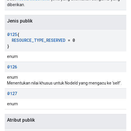
diberikan.
Jenis publik
@125
{
RESOURCE
_
TYPE
_
RESERVED
= 0
}
enum
@126
enum
Menentukan nilai khusus untuk NodeId yang mengacu ke 'self'.
@127
enum
Atribut publik