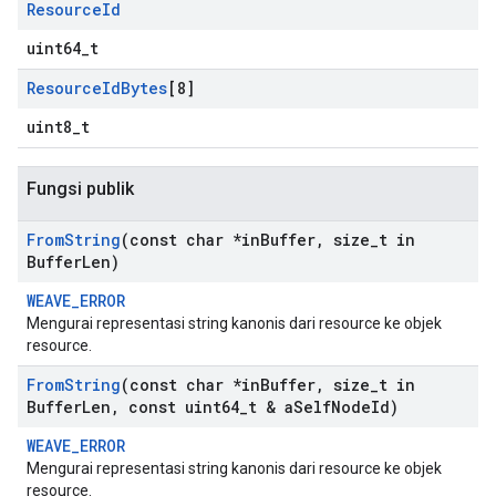
Resource
Id
uint64_t
Resource
Id
Bytes
[8]
uint8_t
Fungsi publik
From
String
(const char *in
Buffer
,
size
_
t in
Buffer
Len)
WEAVE_ERROR
Mengurai representasi string kanonis dari resource ke objek
resource.
From
String
(const char *in
Buffer
,
size
_
t in
Buffer
Len
,
const uint64
_
t & a
Self
Node
Id)
WEAVE_ERROR
Mengurai representasi string kanonis dari resource ke objek
resource.