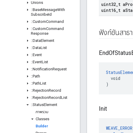
Unions
uint32
_
t a
Pro
::
Base
Message
With
uint16
_
t a
Sta
Subscribe
Id
::
Custom
Command
::
Custom
Command
ฟังก์ชันสาธ
Response
::
Data
Element
::
Data
List
End
Of
Status
::
Event
::
Event
List
::
Notification
Request
StatusEleme
::
Path
  void

::
Path
List
)
::
Rejection
Record
::
Rejection
Record
List
::
Status
Element
Init
ภาพรวม
Classes
Builder
WEAVE_ERROR