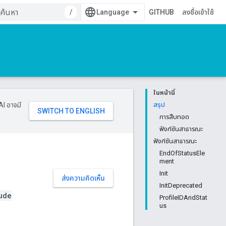
/
GITHUB
ลงชื่อเข้าใช้
ในหน้านี้
AI อาจมี
สรุป
การสืบทอด
ฟังก์ชันสาธารณะ
ฟังก์ชันสาธารณะ
EndOfStatusEle
ment
Init
ส่งความคิดเห็น
InitDeprecated
ude
ProfileIDAndStat
us