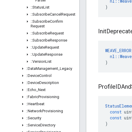
Parser
nl
::
Weave
)
::
Status
List
::
Subscribe
Cancel
Request
::
Subscribe
Confirm
Request
Init
Deprecat
::
Subscribe
Request
::
Subscribe
Response
::
Update
Request
WEAVE_ERROR
::
Update
Response
nl
::
Weave
::
Version
List
)
::
Data
Management
_
Legacy
::
Device
Control
::
Device
Description
Profile
IDAnd
::
Echo
_
Next
::
Fabric
Provisioning
::
Heartbeat
StatusEleme
::
Network
Provisioning
const
uin
const
uin
::
Security
)
::
Service
Directory