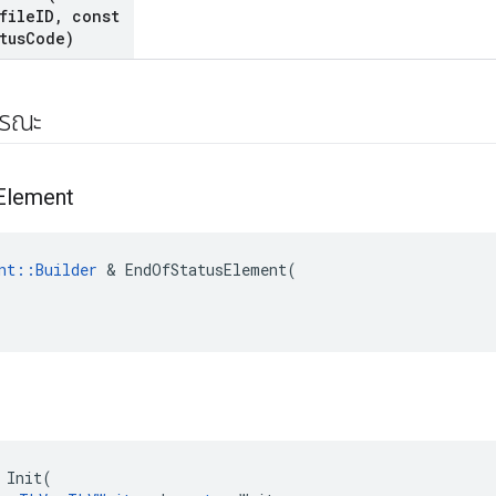
file
ID
,
const
tus
Code)
ารณะ
Element
nt::Builder
 & EndOfStatusElement(

Init
(