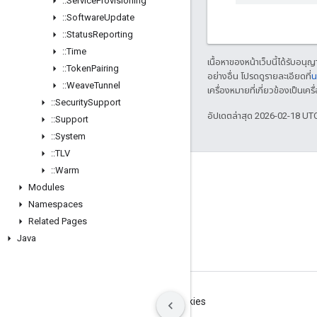
::
Service
Provisioning
::
Software
Update
::
Status
Reporting
::
Time
เนื้อหาของหน้าเว็บนี้ได้รับอนุ
::
Token
Pairing
อย่างอื่น โปรดดูรายละเอียดที่
น
::
Weave
Tunnel
เครื่องหมายที่เกี่ยวข้องเป็น
::
Security
Support
อัปเดตล่าสุด 2026-02-18 UT
::
Support
::
System
::
TLV
::
Warm
GitHub
Modules
OpenWeave
Namespaces
Happy
Related Pages
Java
OpenThread
ข้อกำหนด
ความเป็นส่วนตัว
Manage cookies