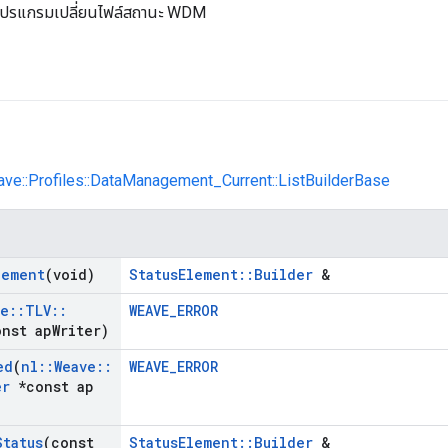
โปรแกรมเปลี่ยนไฟล์สถานะ WDM
ave::Profiles::DataManagement_Current::ListBuilderBase
lement
(void)
StatusElement::Builder
&
ve
::
TLV
::
WEAVE_ERROR
nst ap
Writer)
ed
(
nl
::
Weave
::
WEAVE_ERROR
er
*const ap
Status
(const
StatusElement::Builder
&