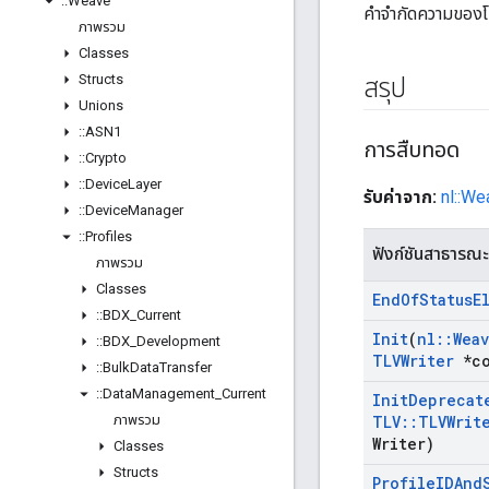
::
Weave
คำจำกัดความของ
ภาพรวม
Classes
Structs
สรุป
Unions
::
ASN1
การสืบทอด
::
Crypto
::
Device
Layer
รับค่าจาก:
nl::We
::
Device
Manager
::
Profiles
ฟังก์ชันสาธารณะ
ภาพรวม
Classes
End
Of
Status
E
::
BDX
_
Current
Init
(
nl
::
Wea
::
BDX
_
Development
TLVWriter
*co
::
Bulk
Data
Transfer
::
Data
Management
_
Current
Init
Deprecat
ภาพรวม
TLV
::
TLVWrit
Writer)
Classes
Structs
Profile
IDAnd