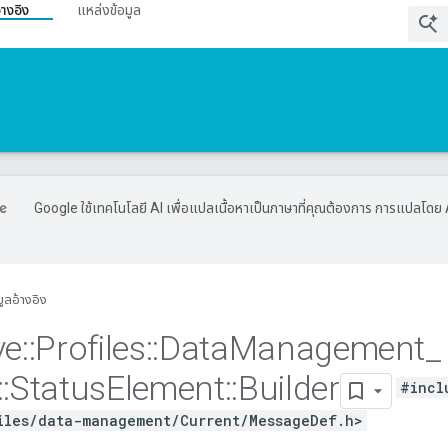
้างอิง
แหล่งข้อมูล
Google ใช้เทคโนโลยี AI เพื่อแปลเนื้อหาเป็นภาษาที่คุณต้องการ การแปลโดย 
มูลอ้างอิง
ve
::
Profiles
::
Data
Management
_
::
Status
Element
::
Builder
#incl
iles/data-management/Current/MessageDef.h>