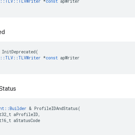
::
TLV
::
TLVWriter
*
const
apWriter
ed
InitDeprecated
(
::
TLV
::
TLVWriter
*
const
apWriter
Status
nt
::
Builder
&
ProfileIDAndStatus
(
t32_t
aProfileID
,
t16_t
aStatusCode