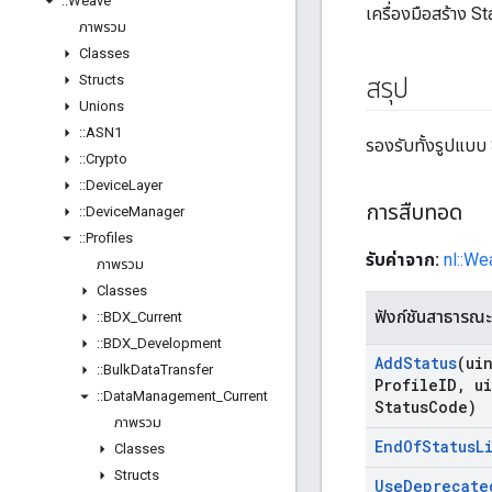
::
Weave
เครื่องมือสร้าง S
ภาพรวม
Classes
Structs
สรุป
Unions
::
ASN1
รองรับทั้งรูปแบบ 
::
Crypto
::
Device
Layer
การสืบทอด
::
Device
Manager
::
Profiles
รับค่าจาก:
nl::We
ภาพรวม
Classes
ฟังก์ชันสาธารณะ
::
BDX
_
Current
::
BDX
_
Development
Add
Status
(ui
::
Bulk
Data
Transfer
Profile
ID
,
ui
::
Data
Management
_
Current
Status
Code)
ภาพรวม
End
Of
Status
L
Classes
Structs
Use
Deprecate