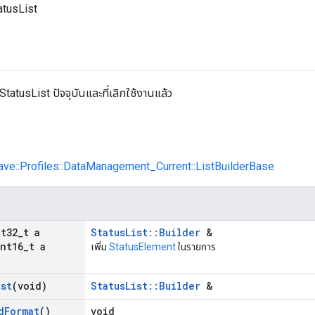
tatusList
StatusList ปัจจุบันและที่เลิกใช้งานแล้ว
ave::Profiles::DataManagement_Current::ListBuilderBase
nt32
_
t a
StatusList::Builder
&
nt16
_
t a
เพิ่ม
StatusElement
ในรายการ
ist
(void)
StatusList::Builder
&
d
Format
()
void