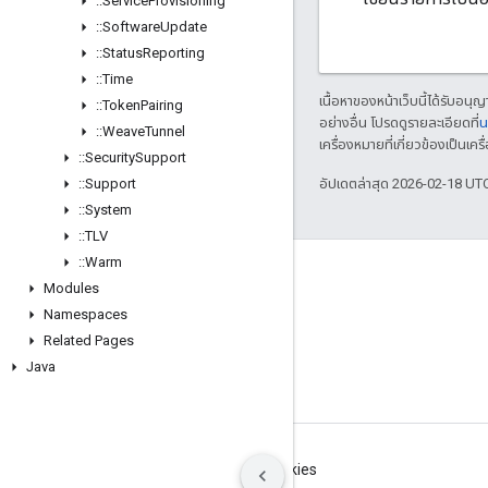
::
Service
Provisioning
::
Software
Update
::
Status
Reporting
::
Time
เนื้อหาของหน้าเว็บนี้ได้รับอนุ
::
Token
Pairing
อย่างอื่น โปรดดูรายละเอียดที่
น
::
Weave
Tunnel
เครื่องหมายที่เกี่ยวข้องเป็น
::
Security
Support
::
Support
อัปเดตล่าสุด 2026-02-18 UT
::
System
::
TLV
::
Warm
GitHub
Modules
OpenWeave
Namespaces
Related Pages
Happy
Java
OpenThread
ข้อกำหนด
ความเป็นส่วนตัว
Manage cookies