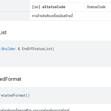
[in] a
Status
Code
StatusCode
การอ้างอิงถึงเครื่องมือสร้างนี้
List
:Builder
 & EndOfStatusList(

ted
Format
recatedFormat()
าร์เรย์ของโครงสร้าง แทนอาร์เรย์ของอาร์เรย์