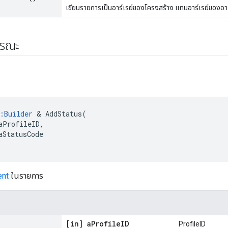
เขียนรายการเป็นอาร์เรย์ของโครงสร้าง แทนอาร์เรย์ของอาร
ารณะ
:Builder
 & AddStatus(

aProfileID,

aStatusCode

ent
ในรายการ
[in] a
Profile
ID
ProfileID