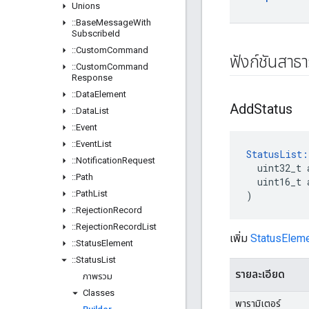
Unions
::
Base
Message
With
Subscribe
Id
::
Custom
Command
ฟังก์ชันสาธ
::
Custom
Command
Response
::
Data
Element
Add
Status
::
Data
List
::
Event
::
Event
List
StatusList:
::
Notification
Request
  uint32_t 
::
Path
  uint16_t 
::
Path
List
)
::
Rejection
Record
::
Rejection
Record
List
เพิ่ม
StatusElem
::
Status
Element
::
Status
List
รายละเอียด
ภาพรวม
Classes
พารามิเตอร์