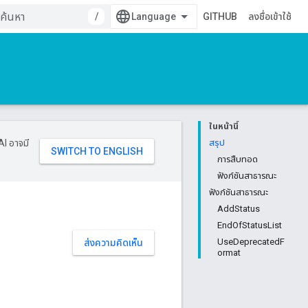
/
GITHUB
ลงชื่อเข้าใช้
ในหน้านี้
AI อาจมี
สรุป
การสืบทอด
ฟังก์ชันสาธารณะ
ฟังก์ชันสาธารณะ
AddStatus
EndOfStatusList
UseDeprecatedF
ส่งความคิดเห็น
ormat