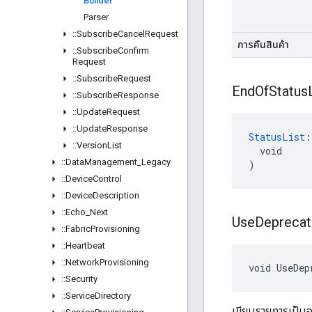
Builder
Parser
::
Subscribe
Cancel
Request
การคืนสินค้า
::
Subscribe
Confirm
Request
::
Subscribe
Request
End
Of
Status
::
Subscribe
Response
::
Update
Request
::
Update
Response
StatusList:
::
Version
List
  void

::
Data
Management
_
Legacy
)
::
Device
Control
::
Device
Description
::
Echo
_
Next
Use
Depreca
::
Fabric
Provisioning
::
Heartbeat
::
Network
Provisioning
void UseDep
::
Security
::
Service
Directory
เขียนรายการเป็นอ