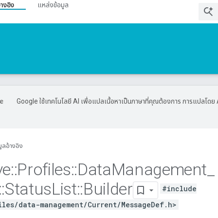
้างอิง
แหล่งข้อมูล
Google ใช้เทคโนโลยี AI เพื่อแปลเนื้อหาเป็นภาษาที่คุณต้องการ การแปลโดย 
มูลอ้างอิง
ve
::
Profiles
::
Data
Management
_
::
Status
List
::
Builder
#include
iles/data-management/Current/MessageDef.h>