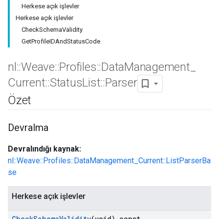
Herkese açık işlevler
Herkese açık işlevler
CheckSchemaValidity
GetProfileIDAndStatusCode
nl
::
Weave
::
Profiles
::
Data
Management
_
Current
::
Status
List
::
Parser
Özet
Devralma
Id
Devralındığı kaynak:
nl::Weave::Profiles::DataManagement_Current::ListParserBa
se
Herkese açık işlevler
Check
Schema
Validity
(void) const