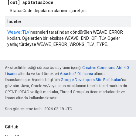
[out] ap
Status
Code
StatusCode depolama alanının işaretçisi
İadeler
Weave::TLV
nesneleri tarafından döndürülen WEAVE_ERROR
kodları. Öğelerden biri eksikse WEAVE_END_OF_TLV. Öğeler
yanlış türdeyse WEAVE_ERROR_WRONG_TLV_TYPE.
Aksi belirtilmediği sürece bu sayfanın içeriği
Creative Commons Atıf 4.0
Lisansı
altında ve kod örnekleri
Apache 2.0 Lisansı
altında
lisanslanmıştır. Ayrıntılı bilgi için
Google Developers Site Politikaları
'na
göz atın. Java, Oracle ve/veya satış ortaklarının tescilli ticari markasıdır.
OPENTHREAD ve ilgili markalar, Thread Group'un ticari markalarıdır ve
lisans altında kullanılmaktadır.
Son güncelleme tarihi: 2026-02-18 UTC.
GitHub