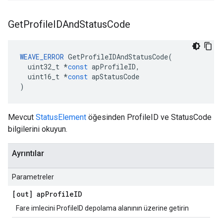
Get
Profile
IDAnd
Status
Code
WEAVE_ERROR
GetProfileIDAndStatusCode
(
uint32_t
*
const
apProfileID
,
uint16_t
*
const
apStatusCode
)
Mevcut
StatusElement
öğesinden ProfileID ve StatusCode
bilgilerini okuyun.
Ayrıntılar
Parametreler
[out] ap
Profile
ID
Fare imlecini ProfileID depolama alanının üzerine getirin