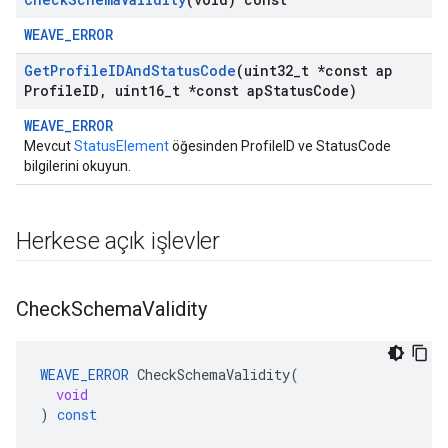
WEAVE_ERROR
Get
Profile
IDAnd
Status
Code
(uint32
_
t *const ap
Profile
ID
,
uint16
_
t *const ap
Status
Code)
WEAVE_ERROR
Mevcut
StatusElement
öğesinden ProfileID ve StatusCode
bilgilerini okuyun.
Herkese açık işlevler
Check
Schema
Validity
WEAVE_ERROR
CheckSchemaValidity
(
void
)
const