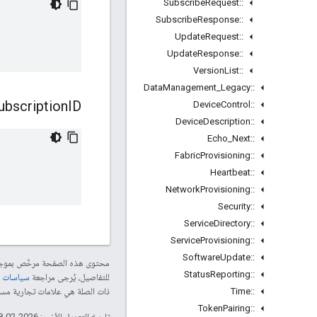
Subscribe
Request
::
Subscribe
Response
::
Update
Request
::
Update
Response
::
Version
List
::
Data
Management
_
Legacy
::
ubscription
ID
Device
Control
::
Device
Description
::
Echo
_
Next
::
Fabric
Provisioning
::
Heartbeat
::
Network
Provisioning
::
Security
::
Service
Directory
::
Service
Provisioning
::
Software
Update
::
محتوى هذه الصفحة مرخّص بمو
Status
Reporting
::
للتفاصيل، يُرجى مراجعة
سياسات موقع le Developers
Time
::
ذات الصلة هي علامات تجارية مسجّلة تابعة لشركة Thread Group
Token
Pairing
::
تاريخ التعديل الأخير: 2026-02-18 (حسب التوقيت العالمي المتفَّق عليه)