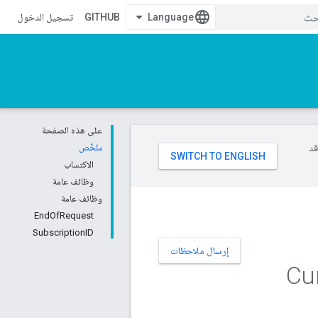
GITHUB
تسجيل الدخول
على هذه الصفحة
وقد
ملخّص
الاكتساب
وظائف عامة
وظائف عامة
EndOfRequest
SubscriptionID
إرسال ملاحظات
Cu