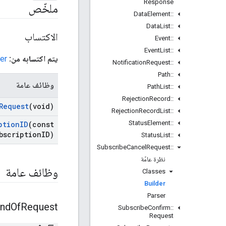
Response
ملخّص
Data
Element
::
Data
List
::
الاكتساب
Event
::
Event
List
::
يتم اكتسابه من:
er
Notification
Request
::
Path
::
وظائف عامة
Path
List
::
Rejection
Record
::
Request
(void)
Rejection
Record
List
::
Status
Element
::
ption
ID
(const
bscription
ID)
Status
List
::
Subscribe
Cancel
Request
::
نظرة عامّة
وظائف عامة
Classes
Builder
Parser
nd
Of
Request
Subscribe
Confirm
::
Request