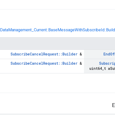
es::DataManagement_Current::BaseMessageWithSubscribeId::Build
SubscribeCancelRequest::Builder
&
End
Of
SubscribeCancelRequest::Builder
&
Subscri
uint64
_
t a
Su
E