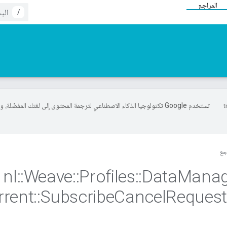
المراجع
/
تستخدم Google تكنولوجيا الذكاء الاصطناعي لترجمة المحتوى إلى لغتك المفضّلة، 
جع
nl
::
Weave
::
Profiles
::
Data
Mana
rrent
::
Subscribe
Cancel
Reques