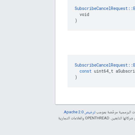
SubscribeCancelRequest::
  void

)
SubscribeCancelRequest
::
const
uint64_t
aSubscri
)
مات البرمجية مرخّصة بموجب
ترخيص Apache 2.0‏
.
. إنّ Java هي علامة تجارية مسجَّلة لشركة Oracle و/أو شركائها التابعين. ‫OPENTHREAD والعلامات التجارية