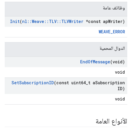
وظائف عامة
Init
(
nl
::
Weave
::
TLV
::
TLVWriter
*const ap
Writer)
WEAVE_ERROR
الدوال المحمية
End
Of
Message
(void)
void
Set
Subscription
ID
(const uint64
_
t a
Subscription
ID)
void
الأنواع العامة