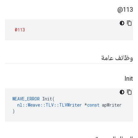
113@
@113
وظائف عامة
Init
WEAVE_ERROR
Init
(
nl
::
Weave
::
TLV
::
TLVWriter
*
const
apWriter
)