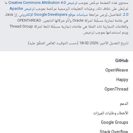
محتوى هذه الصفحة مرخّص بموجب
ترخيص Creative Commons Attribution 4.0‏
ما
لم يُنصّ على خلاف ذلك، وعيّنات التعليمات البرمجية مرخّصة بموجب
ترخيص Apache
2.0‏
. للتفاصيل، يُرجى مراجعة
سياسات موقع Google Developers الإلكتروني
. إنّ Java
هي علامة تجارية مسجَّلة لشركة Oracle و/أو شركائها التابعين. ‫OPENTHREAD
والعلامات التجارية ذات الصلة هي علامات تجارية مسجّلة تابعة لشركة Thread Group
ويتم استخدامها بموجب ترخيص.
تاريخ التعديل الأخير: 2026-02-18 (حسب التوقيت العالمي المتفَّق عليه)
GitHub
OpenWeave
Happy
OpenThread
الدعم
الأخطاء وطلبات الميزات
Google Groups
Stack Overflow