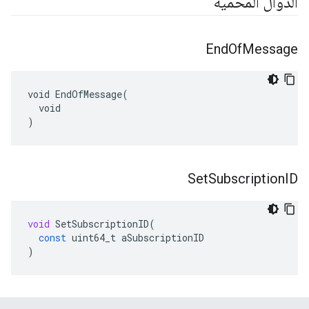
الدوال المحمية
End
Of
Message
void EndOfMessage(

  void

)
Set
Subscription
ID
void
SetSubscriptionID
(
const
uint64_t
aSubscriptionID
)