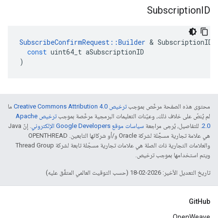
Subscription
ID
SubscribeConfirmRequest
::
Builder
&
SubscriptionID
(
const
uint64_t
aSubscriptionID
)
محتوى هذه الصفحة مرخّص بموجب
ترخيص Creative Commons Attribution 4.0‏
ما
لم يُنصّ على خلاف ذلك، وعيّنات التعليمات البرمجية مرخّصة بموجب
ترخيص Apache
2.0‏
. للتفاصيل، يُرجى مراجعة
سياسات موقع Google Developers الإلكتروني
. إنّ Java
هي علامة تجارية مسجَّلة لشركة Oracle و/أو شركائها التابعين. ‫OPENTHREAD
والعلامات التجارية ذات الصلة هي علامات تجارية مسجّلة تابعة لشركة Thread Group
ويتم استخدامها بموجب ترخيص.
تاريخ التعديل الأخير: 2026-02-18 (حسب التوقيت العالمي المتفَّق عليه)
GitHub
OpenWeave