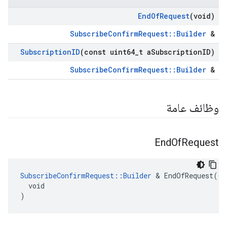
End
Of
Request
(void)
SubscribeConfirmRequest::Builder
&
Subscription
ID
(const uint64
_
t a
Subscription
ID)
SubscribeConfirmRequest::Builder
&
وظائف عامة
End
Of
Request
SubscribeConfirmRequest::Builder
 & EndOfRequest(

  void

)