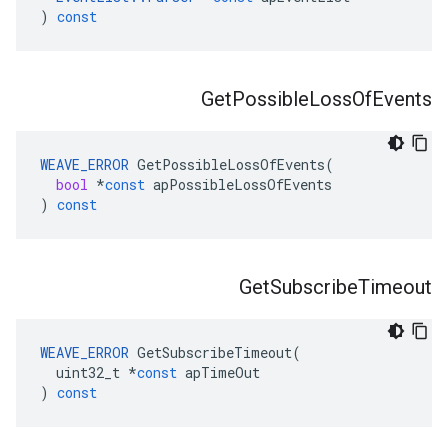
)
const
Get
Possible
Loss
Of
Events
WEAVE_ERROR
GetPossibleLossOfEvents
(
bool
*
const
apPossibleLossOfEvents
)
const
Get
Subscribe
Timeout
WEAVE_ERROR
GetSubscribeTimeout
(
uint32_t
*
const
apTimeOut
)
const