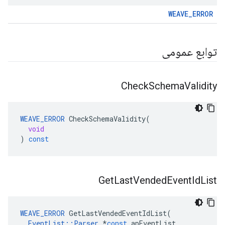
WEAVE_ERROR
توابع عمومی
Check
Schema
Validity
WEAVE_ERROR
CheckSchemaValidity
(
void
)
const
Get
Last
Vended
Event
Id
List
WEAVE_ERROR
GetLastVendedEventIdList
(
EventList
::
Parser
*
const
apEventList