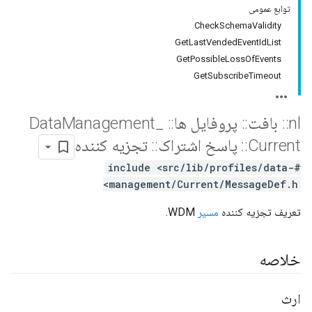
توابع عمومی
CheckSchemaValidity
GetLastVendedEventIdList
GetPossibleLossOfEvents
GetSubscribeTimeout
nl
::
بافت
::
پروفایل ها
::
Data
_
Management
Current
::
پاسخ اشتراک
::
تجزیه کننده
#include <src/lib/profiles/data-
management/Current/MessageDef.h>
تعریف تجزیه کننده
مسیر
WDM.
خلاصه
ارث