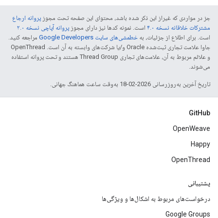
جز در مواردی که غیراز این ذکر شده باشد، محتوای این صفحه تحت مجوز
پروانه ارجاع
مشترکات خلاقانه نسخه ۴.۰
است. نمونه کدها نیز دارای مجوز
پروانه آپاچی نسخه ۲.۰
است. برای اطلاع از جزئیات، به
خطمشی‌های سایت Google Developers‏
مراجعه کنید.
جاوا علامت تجاری ثبت‌شده Oracle و/یا شرکت‌های وابسته به آن است. ‫OpenThread
و علائم مربوط به آن، علامت‌های تجاری Thread Group هستند و تحت پروانه استفاده
می‌شوند.
تاریخ آخرین به‌روزرسانی 2026-02-18 به‌وقت ساعت هماهنگ جهانی.
GitHub
OpenWeave
Happy
OpenThread
پشتیبانی
درخواست‌های مربوط به اشکال‌ها و ویژگی‌ها
Google Groups