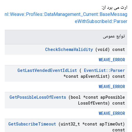
ارث می برد از:
nl::Weave::Profiles::DataManagement_Current::BaseMessag
eWithSubscribeId::Parser
توابع عمومی
Check
Schema
Validity
(void) const
WEAVE_ERROR
Get
Last
Vended
Event
Id
List
(
Event
List
::
Parser
*const ap
Event
List) const
WEAVE_ERROR
Get
Possible
Loss
Of
Events
(bool *const ap
Possible
Loss
Of
Events) const
WEAVE_ERROR
Get
Subscribe
Timeout
(uint32
_
t *const ap
Time
Out)
const