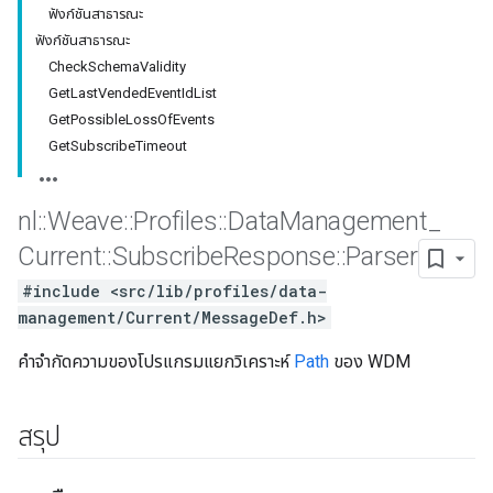
ฟังก์ชันสาธารณะ
ฟังก์ชันสาธารณะ
CheckSchemaValidity
GetLastVendedEventIdList
GetPossibleLossOfEvents
GetSubscribeTimeout
nl
::
Weave
::
Profiles
::
Data
Management
_
Current
::
Subscribe
Response
::
Parser
#include <src/lib/profiles/data-
Id
management/Current/MessageDef.h>
คำจำกัดความของโปรแกรมแยกวิเคราะห์
Path
ของ WDM
สรุป