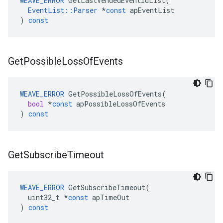
WEAVE_ERROR
GetLastVendedEventIdList
(
EventList
::
Parser
*
const
apEventList
)
const
Get
Possible
Loss
Of
Events
WEAVE_ERROR
GetPossibleLossOfEvents
(
bool
*
const
apPossibleLossOfEvents
)
const
Get
Subscribe
Timeout
WEAVE_ERROR
GetSubscribeTimeout
(
uint32_t
*
const
apTimeOut
)
const