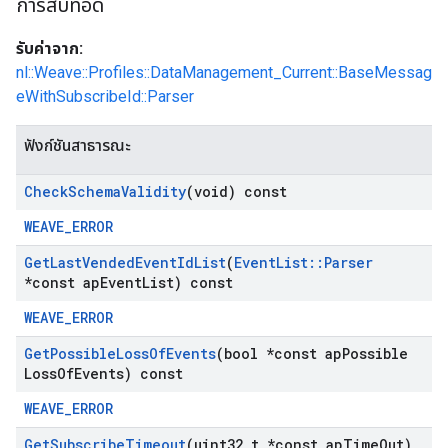
การสืบทอด
รับค่าจาก:
nl::Weave::Profiles::DataManagement_Current::BaseMessag
eWithSubscribeId::Parser
ฟังก์ชันสาธารณะ
Check
Schema
Validity
(void) const
WEAVE_ERROR
Get
Last
Vended
Event
Id
List
(
Event
List
::
Parser
*const ap
Event
List) const
WEAVE_ERROR
Get
Possible
Loss
Of
Events
(bool *const ap
Possible
Loss
Of
Events) const
WEAVE_ERROR
Get
Subscribe
Timeout
(uint32
_
t *const ap
Time
Out)