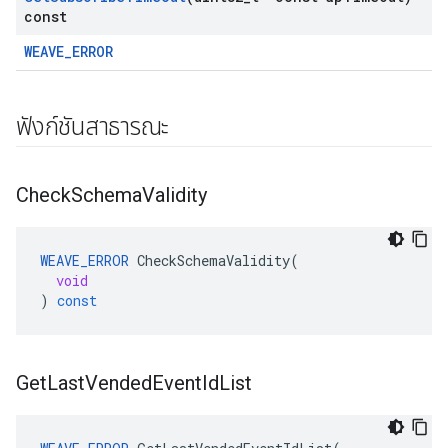
const
WEAVE_ERROR
ฟังก์ชันสาธารณะ
Check
Schema
Validity
WEAVE_ERROR
CheckSchemaValidity
(
void
)
const
Get
Last
Vended
Event
Id
List