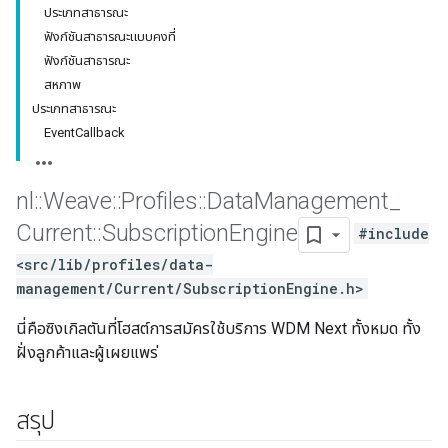
ประเภทสาธารณะ
ฟังก์ชันสาธารณะแบบคงที่
ฟังก์ชันสาธารณะ
สหภาพ
ประเภทสาธารณะ
EventCallback
nl
::
Weave
::
Profiles
::
Data
Management
_
Current
::
Subscription
Engine
#include
<src/lib/profiles/data-
management/Current/SubscriptionEngine.h>
นี่คือซิงเกิลตันที่โฮสต์การสมัครใช้บริการ WDM Next ทั้งหมด ทั้ง
ฝั่งลูกค้าและผู้เผยแพร่
สรุป