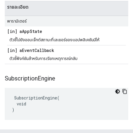
รายละเอียด
พารามิเตอร์
[in] a
App
State
ตัวชี้ไปยังออบเจ็กต์สถานะที่เลเยอร์ของแอปพลิเคชันมีให้
[in] a
Event
Callback
ตัวชี้ฟังก์ชันสำหรับการเรียกเหตุการณ์กลับ
Subscription
Engine
 SubscriptionEngine(

  void

)