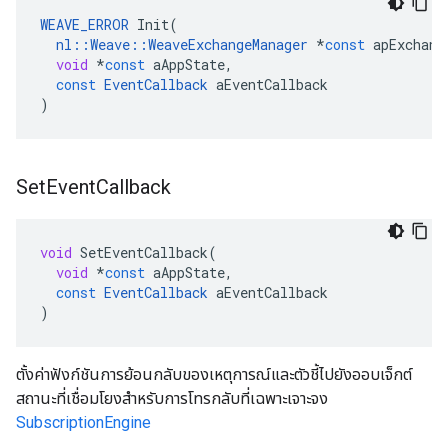
WEAVE_ERROR
Init
(
nl
::
Weave
::
WeaveExchangeManager
*
const
apExchang
void
*
const
aAppState
,
const
EventCallback
aEventCallback
)
Set
Event
Callback
void
SetEventCallback
(
void
*
const
aAppState
,
const
EventCallback
aEventCallback
)
ตั้งค่าฟังก์ชันการย้อนกลับของเหตุการณ์และตัวชี้ไปยังออบเจ็กต์
สถานะที่เชื่อมโยงสำหรับการโทรกลับที่เฉพาะเจาะจง
SubscriptionEngine