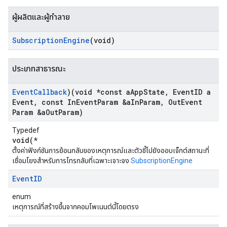
ผู้ผลิตและผู้ทำลาย
Subscription
Engine
(void)
ประเภทสาธารณะ
Event
Callback
)(void *const a
App
State
,
Event
ID a
Event
,
const In
Event
Param &a
In
Param
,
Out
Event
Param &a
Out
Param)
Typedef
void(*
ตั้งค่าฟังก์ชันการย้อนกลับของเหตุการณ์และตัวชี้ไปยังออบเจ็กต์สถานะที่
เชื่อมโยงสำหรับการโทรกลับที่เฉพาะเจาะจง
SubscriptionEngine
Event
ID
enum
เหตุการณ์ที่สร้างขึ้นจากคอมโพเนนต์นี้โดยตรง