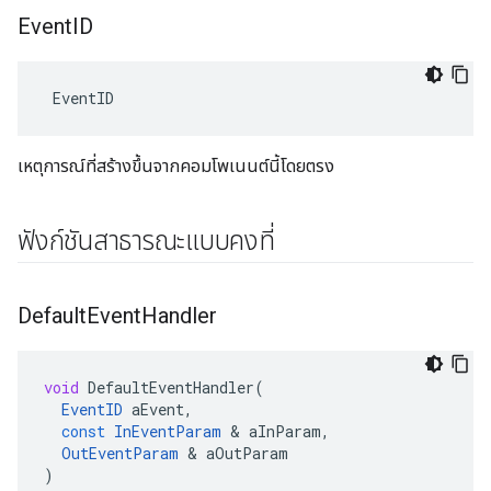
Event
ID
 EventID
เหตุการณ์ที่สร้างขึ้นจากคอมโพเนนต์นี้โดยตรง
ฟังก์ชันสาธารณะแบบคงที่
Default
Event
Handler
void
DefaultEventHandler
(
EventID
aEvent
,
const
InEventParam
&
aInParam
,
OutEventParam
&
aOutParam
)