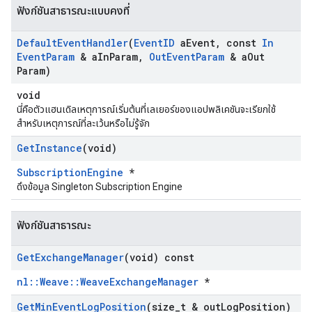
ฟังก์ชันสาธารณะแบบคงที่
Default
Event
Handler
(
Event
ID
a
Event
,
const
In
Event
Param
& a
In
Param
,
Out
Event
Param
& a
Out
Param)
void
นี่คือตัวแฮนเดิลเหตุการณ์เริ่มต้นที่เลเยอร์ของแอปพลิเคชันจะเรียกใช้
สำหรับเหตุการณ์ที่ละเว้นหรือไม่รู้จัก
Get
Instance
(void)
SubscriptionEngine
*
ดึงข้อมูล Singleton Subscription Engine
Id
ฟังก์ชันสาธารณะ
Get
Exchange
Manager
(void) const
nl::Weave::WeaveExchangeManager
*
Get
Min
Event
Log
Position
(size
_
t & out
Log
Position)