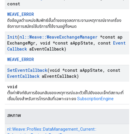
const
WEAVE_ERROR
ดึงข้อมูลตำแหน่งสัมพัทธ์ขั้นต่ำของจุดลดภาระงานเหตุการณ์จากเครื่อง
จัดการการสมัครใช้บริการที่ใช้งานอยู่ทั้งหมด
Init
(
nl
::
Weave
::
Weave
Exchange
Manager
*const ap
Exchange
Mgr
,
void *const a
App
State
,
const
Event
Callback
a
Event
Callback)
WEAVE_ERROR
Set
Event
Callback
(void *const a
App
State
,
const
Event
Callback
a
Event
Callback)
void
ตั้งค่าฟังก์ชันการย้อนกลับของเหตุการณ์และตัวชี้ไปยังออบเจ็กต์สถานะที่
เชื่อมโยงสำหรับการโทรกลับที่เฉพาะเจาะจง
SubscriptionEngine
สหภาพ
nl::
Weave::
Profiles::
DataManagement_Current::