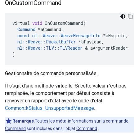
On
Custom
Command
virtual
void
OnCustomCommand
(
Command
*
aCommand
,
const
nl
::
Weave
::
WeaveMessageInfo
*
aMsgInfo
,
nl
::
Weave
::
PacketBuffer
*
aPayload
,
nl
::
Weave
::
TLV
::
TLVReader
&
aArgumentReader
)
Gestionnaire de commande personnalisée.
Il s'agit d'une méthode virtuelle. Si cette valeur n'est pas
remplacée, le comportement par défaut consiste à
renvoyer un rapport d'état avec le code d'état
Common::kStatus_UnsupportedMessage
.
Remarque
:Toutes les méta-informations sur la commande
Command
sont incluses dans l'objet
Command
.