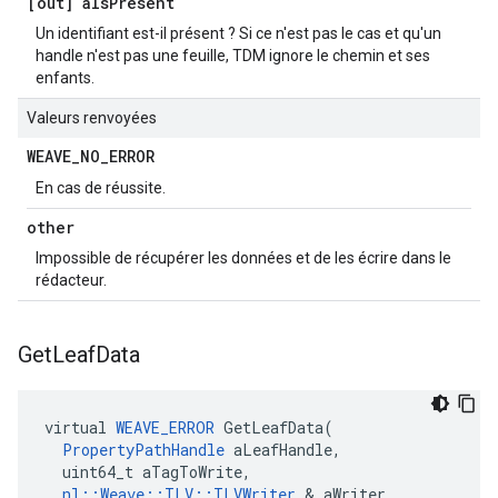
[out] a
Is
Present
Un identifiant est-il présent ? Si ce n'est pas le cas et qu'un
handle n'est pas une feuille, TDM ignore le chemin et ses
enfants.
Valeurs renvoyées
WEAVE
_
NO
_
ERROR
En cas de réussite.
other
Impossible de récupérer les données et de les écrire dans le
rédacteur.
Get
Leaf
Data
virtual 
WEAVE_ERROR
 GetLeafData(

PropertyPathHandle
 aLeafHandle,

  uint64_t aTagToWrite,

nl::Weave::TLV::TLVWriter
 & aWriter
