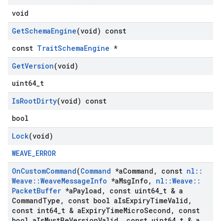
void
Get
Schema
Engine
(void) const
const
TraitSchemaEngine
*
Get
Version
(void)
uint64_t
Is
Root
Dirty
(void) const
bool
Lock
(void)
WEAVE_ERROR
On
Custom
Command
(
Command
*a
Command
,
const
nl
::
Weave
::
Weave
Message
Info
*a
Msg
Info
,
nl
::
Weave
::
Packet
Buffer
*a
Payload
,
const uint64
_
t & a
Command
Type
,
const bool a
Is
Expiry
Time
Valid
,
const int64
_
t & a
Expiry
Time
Micro
Second
,
const
bool a
Is
Must
Be
Version
Valid
,
const uint64
_
t & a