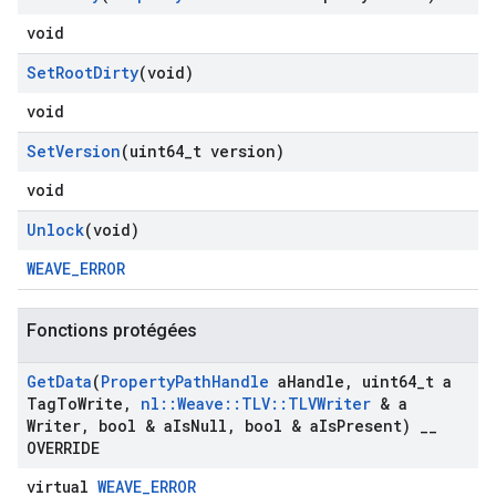
void
Set
Root
Dirty
(void)
void
Set
Version
(uint64
_
t version)
void
Unlock
(void)
WEAVE_ERROR
Fonctions protégées
Get
Data
(
Property
Path
Handle
a
Handle
,
uint64
_
t a
Tag
To
Write
,
nl
::
Weave
::
TLV
::
TLVWriter
& a
Writer
,
bool & a
Is
Null
,
bool & a
Is
Present)
_
_
OVERRIDE
virtual
WEAVE_ERROR