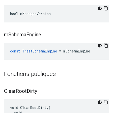
bool mManagedVersion
m
Schema
Engine
const
TraitSchemaEngine
*
mSchemaEngine
Fonctions publiques
Clear
Root
Dirty
void ClearRootDirty(

  void
