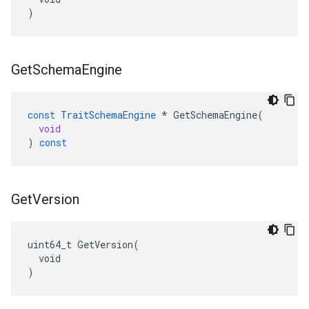
)
Get
Schema
Engine
const
TraitSchemaEngine
*
GetSchemaEngine
(
void
)
const
Get
Version
uint64_t GetVersion(

  void

)