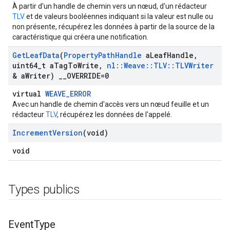
À partir d'un handle de chemin vers un nœud, d'un rédacteur
TLV
et de valeurs booléennes indiquant si la valeur est nulle ou
non présente, récupérez les données à partir de la source de la
caractéristique qui créera une notification.
Get
Leaf
Data
(
Property
Path
Handle
a
Leaf
Handle
,
uint64
_
t a
Tag
To
Write
,
nl
::
Weave
::
TLV
::
TLVWriter
& a
Writer)
_
_
OVERRIDE=0
virtual
WEAVE_ERROR
Avec un handle de chemin d'accès vers un nœud feuille et un
rédacteur
TLV
, récupérez les données de l'appelé.
Increment
Version
(void)
void
Types publics
Event
Type