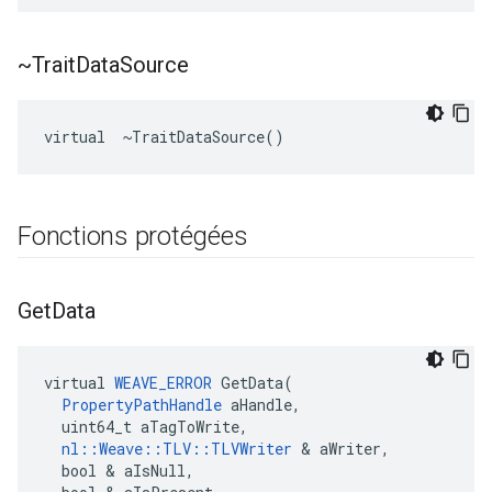
~Trait
Data
Source
virtual  ~TraitDataSource()
Fonctions protégées
Get
Data
virtual 
WEAVE_ERROR
 GetData(

PropertyPathHandle
 aHandle,

  uint64_t aTagToWrite,

nl::Weave::TLV::TLVWriter
 & aWriter,

  bool & aIsNull,
