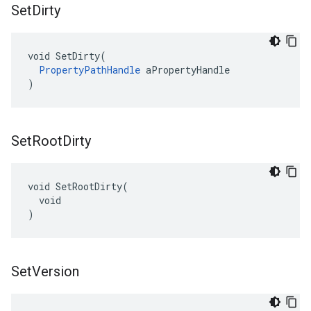
Set
Dirty
void SetDirty(

PropertyPathHandle
 aPropertyHandle

)
Set
Root
Dirty
void SetRootDirty(

  void

)
Set
Version