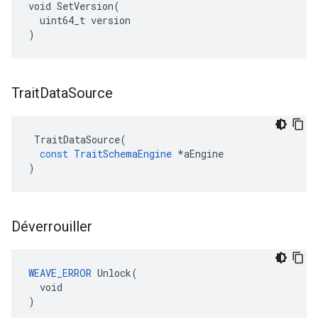
void SetVersion(

  uint64_t version

)
Trait
Data
Source
TraitDataSource
(
const
TraitSchemaEngine
*
aEngine
)
Déverrouiller
WEAVE_ERROR
 Unlock(

  void

)