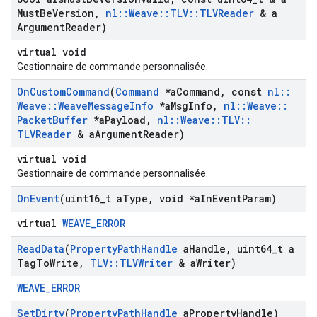
Must
Be
Version
,
nl
::
Weave
::
TLV
::
TLVReader
& a
Argument
Reader)
virtual void
Gestionnaire de commande personnalisée.
On
Custom
Command
(
Command
*a
Command
,
const
nl
::
Weave
::
Weave
Message
Info
*a
Msg
Info
,
nl
::
Weave
::
Packet
Buffer
*a
Payload
,
nl
::
Weave
::
TLV
::
TLVReader
& a
Argument
Reader)
virtual void
Gestionnaire de commande personnalisée.
On
Event
(uint16
_
t a
Type
,
void *a
In
Event
Param)
virtual
WEAVE_ERROR
Read
Data
(
Property
Path
Handle
a
Handle
,
uint64
_
t a
Tag
To
Write
,
TLV
::
TLVWriter
& a
Writer)
WEAVE_ERROR
Set
Dirty
(
Property
Path
Handle
a
Property
Handle)