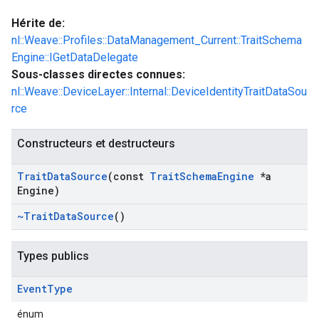
Hérite de:
nl::Weave::Profiles::DataManagement_Current::TraitSchema
Engine::IGetDataDelegate
Sous-classes directes connues:
nl::Weave::DeviceLayer::Internal::DeviceIdentityTraitDataSou
rce
Constructeurs et destructeurs
Trait
Data
Source
(const
Trait
Schema
Engine
*a
Engine)
~Trait
Data
Source
()
Types publics
Event
Type
énum