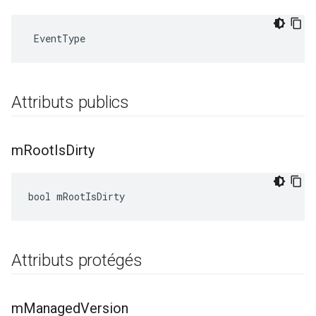
 EventType
Attributs publics
m
Root
Is
Dirty
bool mRootIsDirty
Attributs protégés
m
Managed
Version