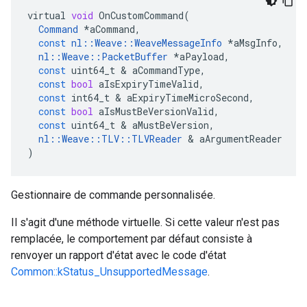
virtual
void
OnCustomCommand
(
Command
*
aCommand
,
const
nl
::
Weave
::
WeaveMessageInfo
*
aMsgInfo
,
nl
::
Weave
::
PacketBuffer
*
aPayload
,
const
uint64_t
&
aCommandType
,
const
bool
aIsExpiryTimeValid
,
const
int64_t
&
aExpiryTimeMicroSecond
,
const
bool
aIsMustBeVersionValid
,
const
uint64_t
&
aMustBeVersion
,
nl
::
Weave
::
TLV
::
TLVReader
&
aArgumentReader
)
Gestionnaire de commande personnalisée.
Il s'agit d'une méthode virtuelle. Si cette valeur n'est pas
remplacée, le comportement par défaut consiste à
renvoyer un rapport d'état avec le code d'état
Common::kStatus_UnsupportedMessage
.