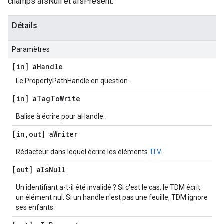
champs aIsNull et aIsPresent.
Détails
Paramètres
[in] a
Handle
Le PropertyPathHandle en question.
[in] a
Tag
To
Write
Balise à écrire pour aHandle.
[in
,
out] a
Writer
Rédacteur dans lequel écrire les éléments
TLV
.
[out] a
Is
Null
Un identifiant a-t-il été invalidé ? Si c'est le cas, le TDM écrit
un élément nul. Si un handle n'est pas une feuille, TDM ignore
ses enfants.