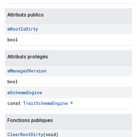
Attributs publics
m
Root
Is
Dirty
bool
Attributs protégés
m
Managed
Version
Id
bool
m
Schema
Engine
const
TraitSchemaEngine
*
Fonctions publiques
Clear
Root
Dirty
(void)