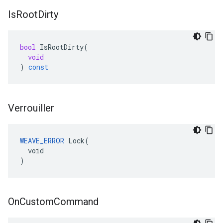
Is
Root
Dirty
bool
IsRootDirty
(
void
)
const
Verrouiller
WEAVE_ERROR
 Lock(

  void

)
On
Custom
Command