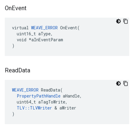
On
Event
virtual 
WEAVE_ERROR
 OnEvent(

  uint16_t aType,

  void *aInEventParam

)
Read
Data
WEAVE_ERROR
 ReadData(

PropertyPathHandle
 aHandle,

  uint64_t aTagToWrite,

TLV::TLVWriter
 & aWriter

)