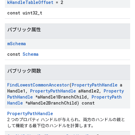
k
Handle
Table
Offset
= 2
const uint32_t
パブリック属性
m
Schema
const
Schema
パブリック関数
Find
Lowest
Common
Ancestor
(
Property
Path
Handle
a
Handle1
,
Property
Path
Handle
a
Handle2
,
Property
Path
Handle
*a
Handle1Branch
Child
,
Property
Path
Handle
*a
Handle2Branch
Child) const
Id
PropertyPathHandle
2 つのプロパティ ハンドルが与えられ、両方のハンドルの親と
して機能する最下位のハンドルを計算します。