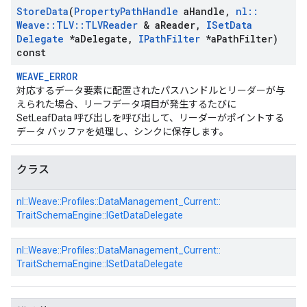
Store
Data
(
Property
Path
Handle
a
Handle
,
nl
::
Weave
::
TLV
::
TLVReader
& a
Reader
,
ISet
Data
Delegate
*a
Delegate
,
IPath
Filter
*a
Path
Filter)
const
WEAVE_ERROR
対応するデータ要素に配置されたパスハンドルとリーダーが与
えられた場合、リーフデータ項目が発生するたびに
SetLeafData 呼び出しを呼び出して、リーダーがポイントする
データ バッファを処理し、シンクに保存します。
クラス
nl::
Weave::
Profiles::
DataManagement_Current::
TraitSchemaEngine::
IGetDataDelegate
nl::
Weave::
Profiles::
DataManagement_Current::
TraitSchemaEngine::
ISetDataDelegate