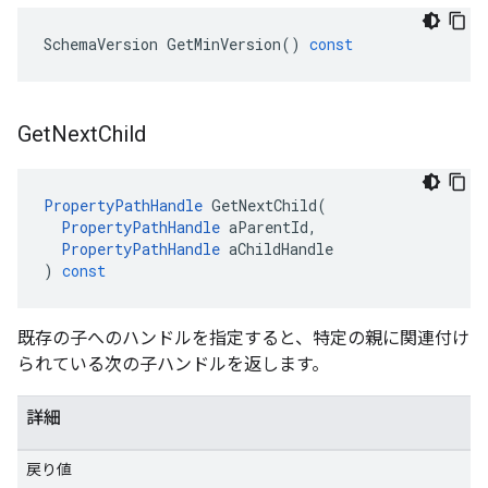
SchemaVersion
GetMinVersion
()
const
Get
Next
Child
PropertyPathHandle
GetNextChild
(
PropertyPathHandle
aParentId
,
PropertyPathHandle
aChildHandle
)
const
既存の子へのハンドルを指定すると、特定の親に関連付け
られている次の子ハンドルを返します。
詳細
戻り値