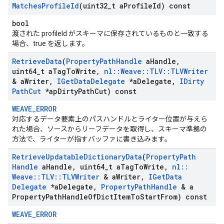
Matches
Profile
Id
(uint32
_
t a
Profile
Id) const
bool
渡された profileId がスキーマに保存されているものと一致する
場合、true を返します。
Retrieve
Data
(
Property
Path
Handle
a
Handle
,
uint64
_
t a
Tag
To
Write
,
nl
::
Weave
::
TLV
::
TLVWriter
& a
Writer
,
IGet
Data
Delegate
*a
Delegate
,
IDirty
Path
Cut
*ap
Dirty
Path
Cut) const
WEAVE_ERROR
対応するデータ要素上のパスハンドルとライター位置が与えら
れた場合、ソースからリーフデータを取得し、スキーマ準拠の
方法で、ライターが指すバッファに書き込みます。
Retrieve
Updatable
Dictionary
Data
(
Property
Path
Handle
a
Handle
,
uint64
_
t a
Tag
To
Write
,
nl
::
Weave
::
TLV
::
TLVWriter
& a
Writer
,
IGet
Data
Delegate
*a
Delegate
,
Property
Path
Handle
& a
Property
Path
Handle
Of
Dict
Item
To
Start
From) const
WEAVE_ERROR