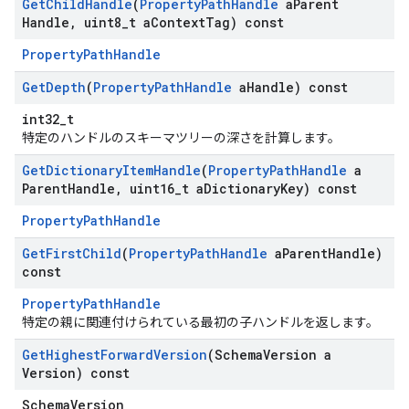
Get
Child
Handle
(
Property
Path
Handle
a
Parent
Handle
,
uint8
_
t a
Context
Tag) const
PropertyPathHandle
Get
Depth
(
Property
Path
Handle
a
Handle) const
int32_t
特定のハンドルのスキーマツリーの深さを計算します。
Get
Dictionary
Item
Handle
(
Property
Path
Handle
a
Parent
Handle
,
uint16
_
t a
Dictionary
Key) const
PropertyPathHandle
Get
First
Child
(
Property
Path
Handle
a
Parent
Handle)
const
PropertyPathHandle
特定の親に関連付けられている最初の子ハンドルを返します。
Get
Highest
Forward
Version
(Schema
Version a
Version) const
SchemaVersion