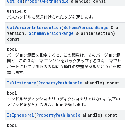
Get
Tag
(
Property
Path
Handle
a
Handle) const
uint64_t
パスハンドルに関連付けられたタグを返します。
Get
Version
Intersection
(
Schema
Version
Range
& a
Version
,
Schema
Version
Range
& a
Intersection)
const
bool
バージョン範囲を指定すると、この関数は、そのバージョン範
囲と、このスキーマ エンジンをバックアップするスキーマでサ
ポートされているものの間に互換性の交差があるかどうかを確
認します。
Is
Dictionary
(
Property
Path
Handle
a
Handle) const
bool
ハンドルがディクショナリ（ディクショナリではない。以下の
メソッドを参照）の場合、true を返します。
Is
Ephemeral
(
Property
Path
Handle
a
Handle) const
bool