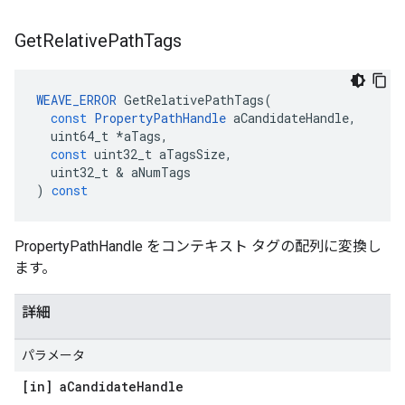
Get
Relative
Path
Tags
WEAVE_ERROR
GetRelativePathTags
(
const
PropertyPathHandle
aCandidateHandle
,
uint64_t
*
aTags
,
const
uint32_t
aTagsSize
,
uint32_t
&
aNumTags
)
const
PropertyPathHandle をコンテキスト タグの配列に変換し
ます。
詳細
パラメータ
[in] a
Candidate
Handle