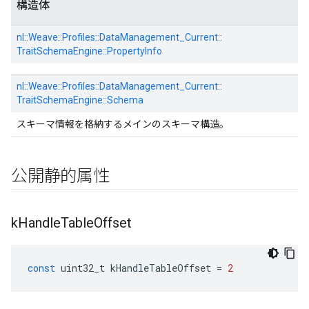
構造体
nl::
Weave::
Profiles::
DataManagement_Current::
TraitSchemaEngine::
PropertyInfo
nl::
Weave::
Profiles::
DataManagement_Current::
TraitSchemaEngine::
Schema
スキーマ情報を格納するメインのスキーマ構造。
公開静的属性
k
Handle
Table
Offset
const
uint32_t
kHandleTableOffset
=
2