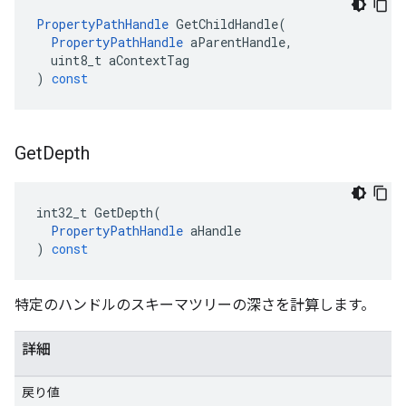
PropertyPathHandle
GetChildHandle
(
PropertyPathHandle
aParentHandle
,
uint8_t
aContextTag
)
const
Get
Depth
int32_t
GetDepth
(
PropertyPathHandle
aHandle
)
const
特定のハンドルのスキーマツリーの深さを計算します。
詳細
戻り値