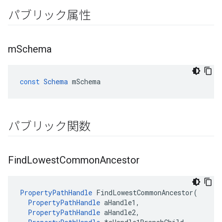
パブリック属性
m
Schema
const
Schema
mSchema
パブリック関数
Find
Lowest
Common
Ancestor
PropertyPathHandle
FindLowestCommonAncestor
(
PropertyPathHandle
aHandle1
,
PropertyPathHandle
aHandle2
,