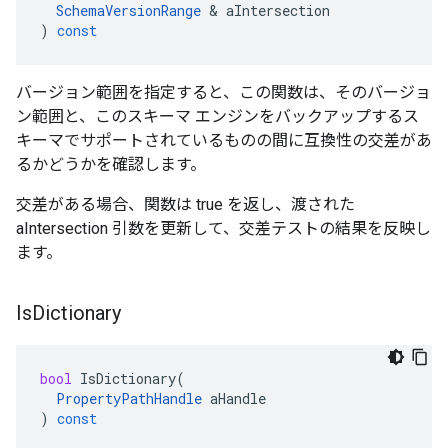
SchemaVersionRange
&
aIntersection
)
const
バージョン範囲を指定すると、この関数は、そのバージョ
ン範囲と、このスキーマ エンジンをバックアップするス
キーマでサポートされているものの間に互換性の交差があ
るかどうかを確認します。
交差がある場合、関数は true を返し、渡された
aIntersection 引数を更新して、交差テストの結果を反映し
ます。
Is
Dictionary
bool
IsDictionary
(
PropertyPathHandle
aHandle
)
const