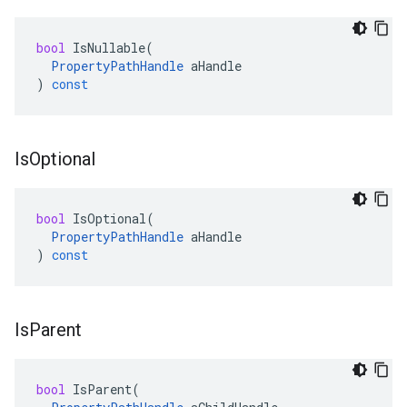
bool
IsNullable
(
PropertyPathHandle
aHandle
)
const
Is
Optional
bool
IsOptional
(
PropertyPathHandle
aHandle
)
const
Is
Parent
bool
IsParent
(