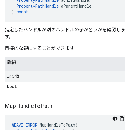
PropertyPathHandle
aChildHandle
,
PropertyPathHandle
aParentHandle
)
const
指定したハンドルが別のハンドルの子かどうかを確認しま
す。
間接的な親にすることができます。
詳細
戻り値
bool
Map
Handle
To
Path
WEAVE_ERROR
MapHandleToPath
(