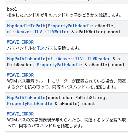
bool
指定したハンドルが別のハンドルの子かどうかを確認します。
Map
Handle
To
Path
(
Property
Path
Handle
a
Handle
,
nl
::
Weave
::
TLV
::
TLVWriter
& a
Path
Writer) const
WEAVE_ERROR
パスハンドルを
TLV
パスに変換します。
Map
Path
To
Handle
(
nl
::
Weave
::
TLV
::
TLVReader
& a
Path
Reader
,
Property
Path
Handle
& a
Handle) const
WEAVE_ERROR
WDM パス要素のルートにリーダーが配置されている場合、関連
するタグを読み取って、同等のパスハンドルを指定します。
Map
Path
To
Handle
(const char *a
Path
String
,
Property
Path
Handle
& a
Handle) const
WEAVE_ERROR
WDM パスの文字列表現が与えられたら、関連するタグを読み取
って、同等のパスハンドルを指定します。