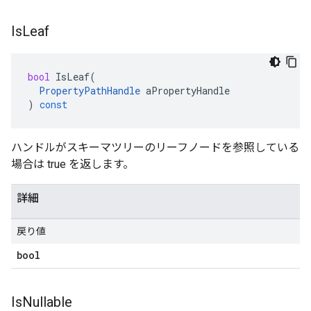
Is
Leaf
bool
IsLeaf
(
PropertyPathHandle
aPropertyHandle
)
const
ハンドルがスキーマツリーのリーフノードを参照している
場合は true を返します。
詳細
戻り値
bool
Is
Nullable