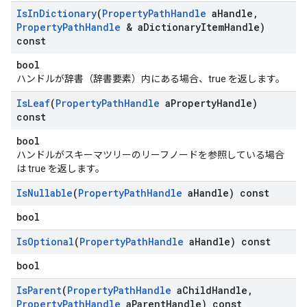
Is
In
Dictionary
(
Property
Path
Handle
a
Handle
,
Property
Path
Handle
& a
Dictionary
Item
Handle)
const
bool
ハンドルが辞書（辞書要素）内にある場合、true を返します。
Is
Leaf
(
Property
Path
Handle
a
Property
Handle)
const
bool
ハンドルがスキーマツリーのリーフノードを参照している場合
は true を返します。
Is
Nullable
(
Property
Path
Handle
a
Handle) const
bool
Is
Optional
(
Property
Path
Handle
a
Handle) const
bool
Is
Parent
(
Property
Path
Handle
a
Child
Handle
,
Property
Path
Handle
a
Parent
Handle) const