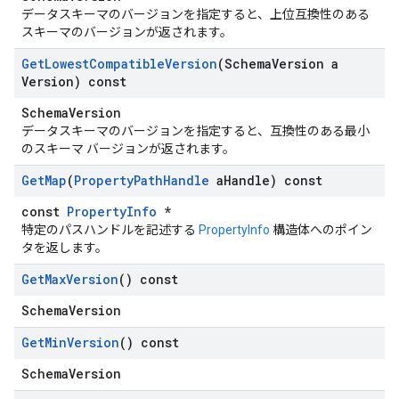
データスキーマのバージョンを指定すると、上位互換性のある
スキーマのバージョンが返されます。
Get
Lowest
Compatible
Version
(Schema
Version a
Version) const
SchemaVersion
データスキーマのバージョンを指定すると、互換性のある最小
のスキーマ バージョンが返されます。
Get
Map
(
Property
Path
Handle
a
Handle) const
const
PropertyInfo
*
特定のパスハンドルを記述する
PropertyInfo
構造体へのポイン
タを返します。
Get
Max
Version
() const
SchemaVersion
Get
Min
Version
() const
SchemaVersion