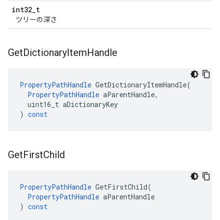
int32
_
t
ツリーの深さ
Get
Dictionary
Item
Handle
PropertyPathHandle
GetDictionaryItemHandle
(
PropertyPathHandle
aParentHandle
,
uint16_t
aDictionaryKey
)
const
Get
First
Child
PropertyPathHandle
GetFirstChild
(
PropertyPathHandle
aParentHandle
)
const