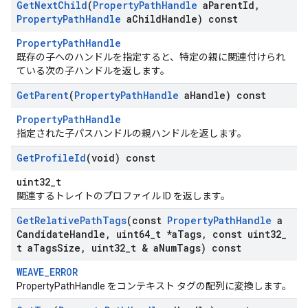
Get
Next
Child
(
Property
Path
Handle
a
Parent
Id
,
Property
Path
Handle
a
Child
Handle) const
PropertyPathHandle
既存の子へのハンドルを指定すると、特定の親に関連付けられ
ている次の子ハンドルを返します。
Get
Parent
(
Property
Path
Handle
a
Handle) const
PropertyPathHandle
指定された子パスハンドルの親ハンドルを返します。
Get
Profile
Id
(void) const
uint32_t
関連するトレイトのプロファイル ID を返します。
Get
Relative
Path
Tags
(const
Property
Path
Handle
a
Candidate
Handle
,
uint64
_
t *a
Tags
,
const uint32
_
t a
Tags
Size
,
uint32
_
t & a
Num
Tags) const
WEAVE_ERROR
PropertyPathHandle をコンテキスト タグの配列に変換します。