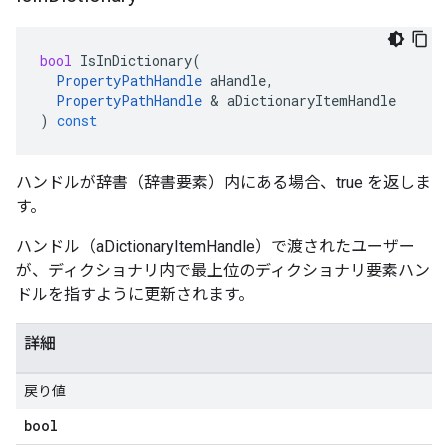
bool
IsInDictionary
(
PropertyPathHandle
aHandle
,
PropertyPathHandle
&
aDictionaryItemHandle
)
const
ハンドルが辞書（辞書要素）内にある場合、true を返しま
す。
ハンドル（aDictionaryItemHandle）で渡されたユーザー
が、ディクショナリ内で最上位のディクショナリ要素ハン
ドルを指すように更新されます。
詳細
戻り値
bool