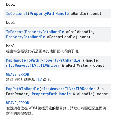
bool
Is
Optional
(
Property
Path
Handle
a
Handle) const
bool
Is
Parent
(
Property
Path
Handle
a
Child
Handle
,
Property
Path
Handle
a
Parent
Handle) const
bool
檢查特定帳號代碼是否為其他帳號代碼的子項。
Map
Handle
To
Path
(
Property
Path
Handle
a
Handle
,
nl
::
Weave
::
TLV
::
TLVWriter
& a
Path
Writer) const
WEAVE_ERROR
將路徑控點轉換為
TLV
路徑。
Map
Path
To
Handle
(
nl
::
Weave
::
TLV
::
TLVReader
& a
Path
Reader
,
Property
Path
Handle
& a
Handle) const
WEAVE_ERROR
假設讀者位在 WDM 路徑元素的根目錄，請唸出相關標記並提供
對等的路徑控點。