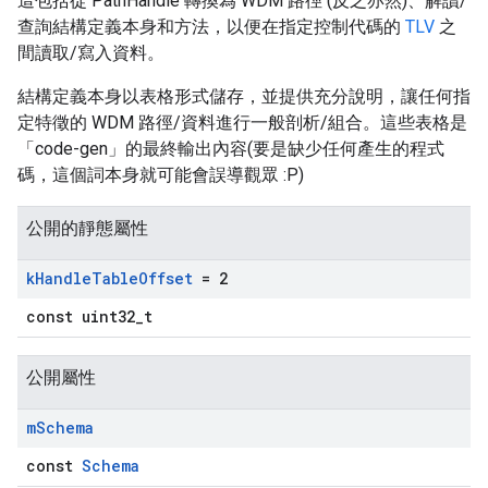
這包括從 PathHandle 轉換為 WDM 路徑 (反之亦然)、解讀/
查詢結構定義本身和方法，以便在指定控制代碼的
TLV
之
間讀取/寫入資料。
結構定義本身以表格形式儲存，並提供充分說明，讓任何指
定特徵的 WDM 路徑/資料進行一般剖析/組合。這些表格是
「code-gen」的最終輸出內容(要是缺少任何產生的程式
碼，這個詞本身就可能會誤導觀眾 :P)
公開的靜態屬性
k
Handle
Table
Offset
= 2
const uint32_t
公開屬性
m
Schema
const
Schema