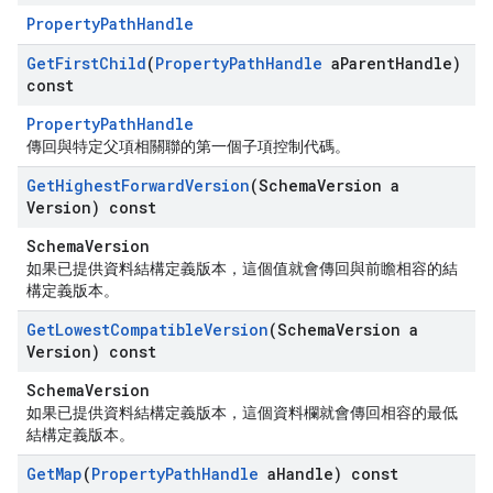
PropertyPathHandle
Get
First
Child
(
Property
Path
Handle
a
Parent
Handle)
const
PropertyPathHandle
傳回與特定父項相關聯的第一個子項控制代碼。
Get
Highest
Forward
Version
(Schema
Version a
Version) const
SchemaVersion
如果已提供資料結構定義版本，這個值就會傳回與前瞻相容的結
構定義版本。
Get
Lowest
Compatible
Version
(Schema
Version a
Version) const
SchemaVersion
如果已提供資料結構定義版本，這個資料欄就會傳回相容的最低
結構定義版本。
Get
Map
(
Property
Path
Handle
a
Handle) const