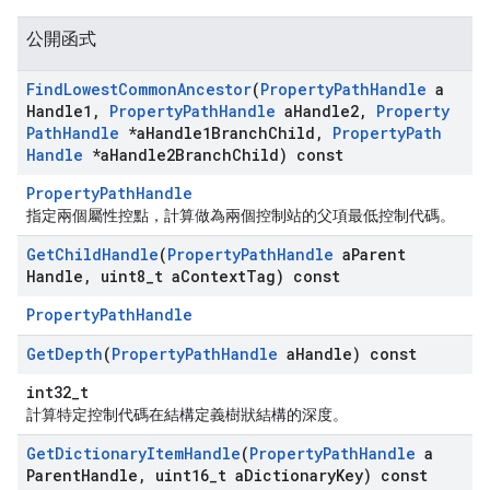
公開函式
Find
Lowest
Common
Ancestor
(
Property
Path
Handle
a
Handle1
,
Property
Path
Handle
a
Handle2
,
Property
Path
Handle
*a
Handle1Branch
Child
,
Property
Path
Handle
*a
Handle2Branch
Child) const
PropertyPathHandle
指定兩個屬性控點，計算做為兩個控制站的父項最低控制代碼。
Get
Child
Handle
(
Property
Path
Handle
a
Parent
Handle
,
uint8
_
t a
Context
Tag) const
PropertyPathHandle
Get
Depth
(
Property
Path
Handle
a
Handle) const
int32_t
Id
計算特定控制代碼在結構定義樹狀結構的深度。
Get
Dictionary
Item
Handle
(
Property
Path
Handle
a
Parent
Handle
,
uint16
_
t a
Dictionary
Key) const