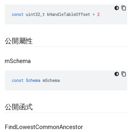
const
uint32_t
kHandleTableOffset
=
2
公開屬性
m
Schema
const
Schema
mSchema
公開函式
Find
Lowest
Common
Ancestor