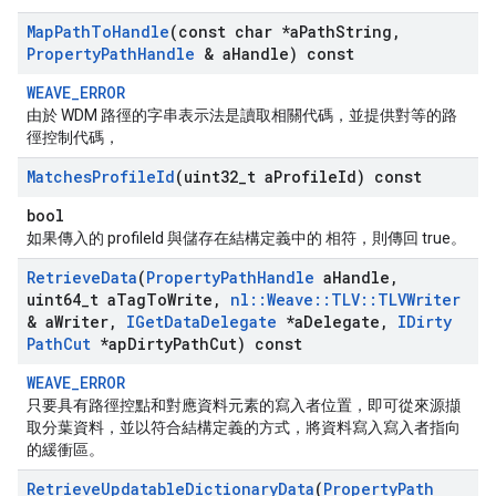
Map
Path
To
Handle
(const char *a
Path
String
,
Property
Path
Handle
& a
Handle) const
WEAVE_ERROR
由於 WDM 路徑的字串表示法是讀取相關代碼，並提供對等的路
徑控制代碼，
Matches
Profile
Id
(uint32
_
t a
Profile
Id) const
bool
如果傳入的 profileId 與儲存在結構定義中的 相符，則傳回 true。
Retrieve
Data
(
Property
Path
Handle
a
Handle
,
uint64
_
t a
Tag
To
Write
,
nl
::
Weave
::
TLV
::
TLVWriter
& a
Writer
,
IGet
Data
Delegate
*a
Delegate
,
IDirty
Path
Cut
*ap
Dirty
Path
Cut) const
WEAVE_ERROR
只要具有路徑控點和對應資料元素的寫入者位置，即可從來源擷
取分葉資料，並以符合結構定義的方式，將資料寫入寫入者指向
的緩衝區。
Retrieve
Updatable
Dictionary
Data
(
Property
Path