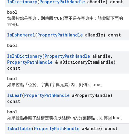
Is
Dictionary
(
Property
Path
Handle
a
Handle) const
bool
如果控點是字典，則傳回 true (而不是在字典中；請參閱下面的
方法)。
Is
Ephemeral
(
Property
Path
Handle
a
Handle) const
bool
Is
In
Dictionary
(
Property
Path
Handle
a
Handle
,
Property
Path
Handle
& a
Dictionary
Item
Handle)
const
bool
如果控點「位於」字典 (字典元素) 內，則傳回 true。
Is
Leaf
(
Property
Path
Handle
a
Property
Handle)
const
bool
如果控點參照了結構定義樹狀結構中的分葉節點，則傳回 true。
Is
Nullable
(
Property
Path
Handle
a
Handle) const