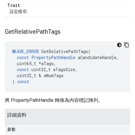
Trait
設定檔 ID
Get
Relative
Path
Tags
WEAVE_ERROR
GetRelativePathTags
(
const
PropertyPathHandle
aCandidateHandle
,
uint64_t
*
aTags
,
const
uint32_t
aTagsSize
,
uint32_t
&
aNumTags
)
const
將 PropertyPathHandle 轉換為內容標記陣列。
詳細資料
參數