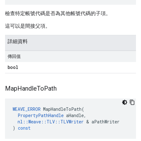
檢查特定帳號代碼是否為其他帳號代碼的子項。
這可以是間接父項。
詳細資料
傳回值
bool
Map
Handle
To
Path
WEAVE_ERROR
MapHandleToPath
(
PropertyPathHandle
aHandle
,
nl
::
Weave
::
TLV
::
TLVWriter
&
aPathWriter
)
const