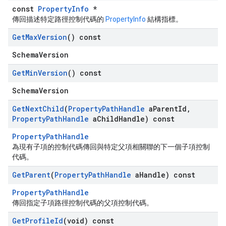
const
PropertyInfo
*
傳回描述特定路徑控制代碼的
PropertyInfo
結構指標。
Get
Max
Version
() const
SchemaVersion
Get
Min
Version
() const
SchemaVersion
Get
Next
Child
(
Property
Path
Handle
a
Parent
Id
,
Property
Path
Handle
a
Child
Handle) const
PropertyPathHandle
為現有子項的控制代碼傳回與特定父項相關聯的下一個子項控制
代碼。
Get
Parent
(
Property
Path
Handle
a
Handle) const
PropertyPathHandle
傳回指定子項路徑控制代碼的父項控制代碼。
Get
Profile
Id
(void) const