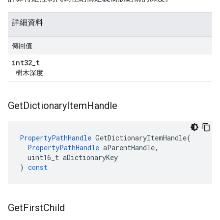
詳細資料
傳回值
int32
_
t
樹木深度
Get
Dictionary
Item
Handle
PropertyPathHandle
GetDictionaryItemHandle
(
PropertyPathHandle
aParentHandle
,
uint16_t
aDictionaryKey
)
const
Get
First
Child