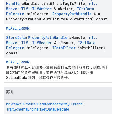
Handle
a
Handle
,
uint64
_
t a
Tag
To
Write
,
nl
::
Weave
::
TLV
::
TLVWriter
& a
Writer
,
IGet
Data
Delegate
*a
Delegate
,
Property
Path
Handle
& a
Property
Path
Handle
Of
Dict
Item
To
Start
From) const
WEAVE_ERROR
Store
Data
(
Property
Path
Handle
a
Handle
,
nl
::
Weave
::
TLV
::
TLVReader
& a
Reader
,
ISet
Data
Delegate
*a
Delegate
,
IPath
Filter
*a
Path
Filter)
const
WEAVE_ERROR
具有路徑控點和閱讀者位於對應資料元素的讀取器後，請處理讀
取器指向的資料緩衝區，並在遇到分葉資料項目時叫用
SetLeafData 呼叫，將其儲存至接收器。
類別
nl::
Weave::
Profiles::
DataManagement_Current::
TraitSchemaEngine::
IGetDataDelegate