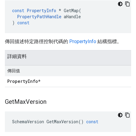
const
PropertyInfo
*
GetMap
(
PropertyPathHandle
aHandle
)
const
傳回描述特定路徑控制代碼的
PropertyInfo
結構指標。
詳細資料
傳回值
Property
Info*
Get
Max
Version
SchemaVersion
GetMaxVersion
()
const