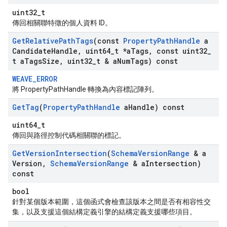
uint32_t
傳回相關聯特徵的個人資料 ID。
Get
Relative
Path
Tags
(const
Property
Path
Handle
a
Candidate
Handle
,
uint64
_
t *a
Tags
,
const uint32
_
t a
Tags
Size
,
uint32
_
t & a
Num
Tags) const
WEAVE_ERROR
將 PropertyPathHandle 轉換為內容標記陣列。
Get
Tag
(
Property
Path
Handle
a
Handle) const
uint64_t
傳回與路徑控制代碼相關聯的標記。
Get
Version
Intersection
(
Schema
Version
Range
& a
Version
,
Schema
Version
Range
& a
Intersection)
const
bool
針對某個版本範圍，這個函式會檢查該版本之間是否有相容性交
集，以及支援這個結構定義引擎的結構定義支援哪些項目。