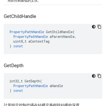
用於控制最低的父項。
Get
Child
Handle
PropertyPathHandle
GetChildHandle
(
PropertyPathHandle
aParentHandle
,
uint8_t
aContextTag
)
const
Get
Depth
int32_t
GetDepth
(
PropertyPathHandle
aHandle
)
const
計算特定控制代碼在結構定義樹狀結構的深度。