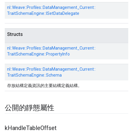
nl::
Weave::
Profiles::
DataManagement_Current::
TraitSchemaEngine::
ISetDataDelegate
Structs
nl::
Weave::
Profiles::
DataManagement_Current::
TraitSchemaEngine::
PropertyInfo
nl::
Weave::
Profiles::
DataManagement_Current::
TraitSchemaEngine::
Schema
存放結構定義資訊的主要結構定義結構。
公開的靜態屬性
k
Handle
Table
Offset