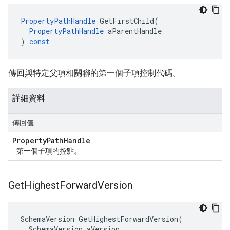
PropertyPathHandle
GetFirstChild
(
PropertyPathHandle
aParentHandle
)
const
傳回與特定父項相關聯的第一個子項控制代碼。
詳細資料
傳回值
Property
Path
Handle
第一個子項的控點。
Get
Highest
Forward
Version
SchemaVersion
GetHighestForwardVersion
(
SchemaVersion
aVersion