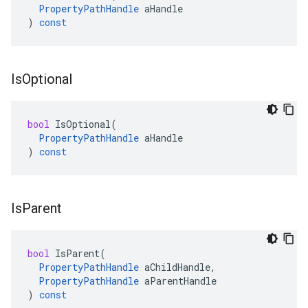
PropertyPathHandle
aHandle
)
const
Is
Optional
bool
IsOptional
(
PropertyPathHandle
aHandle
)
const
Is
Parent
bool
IsParent
(
PropertyPathHandle
aChildHandle
,
PropertyPathHandle
aParentHandle
)
const