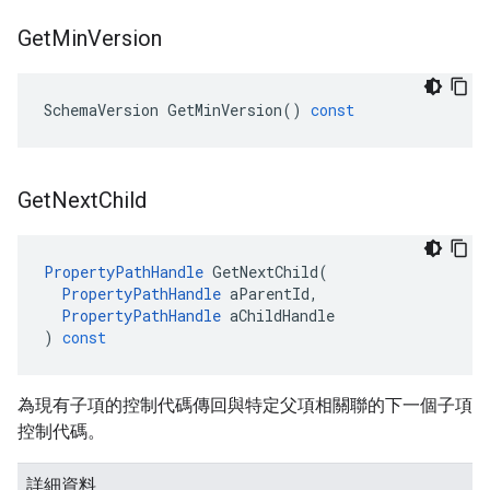
Get
Min
Version
SchemaVersion
GetMinVersion
()
const
Get
Next
Child
PropertyPathHandle
GetNextChild
(
PropertyPathHandle
aParentId
,
PropertyPathHandle
aChildHandle
)
const
為現有子項的控制代碼傳回與特定父項相關聯的下一個子項
控制代碼。
詳細資料