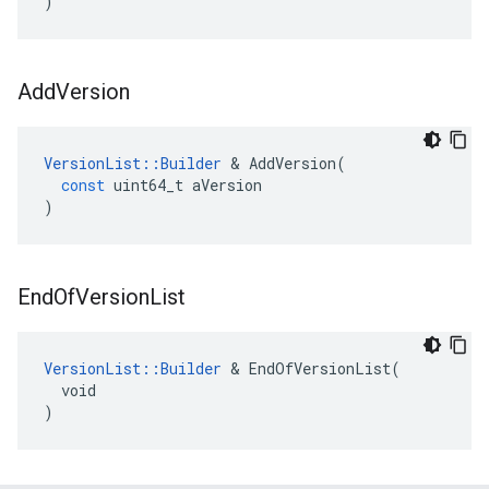
)
Add
Version
VersionList
::
Builder
&
AddVersion
(
const
uint64_t
aVersion
)
End
Of
Version
List
VersionList::Builder
 & EndOfVersionList(

  void

)