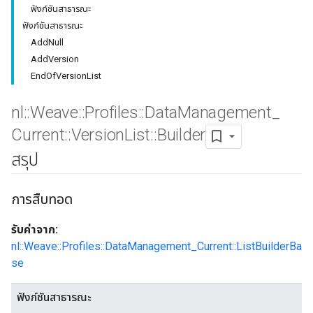
ฟังก์ชันสาธารณะ
ฟังก์ชันสาธารณะ
AddNull
AddVersion
EndOfVersionList
nl
::
Weave
::
Profiles
::
Data
Management
_
Current
::
Version
List
::
Builder
สรุป
การสืบทอด
Id
รับค่าจาก:
nl::Weave::Profiles::DataManagement_Current::ListBuilderBa
se
ฟังก์ชันสาธารณะ