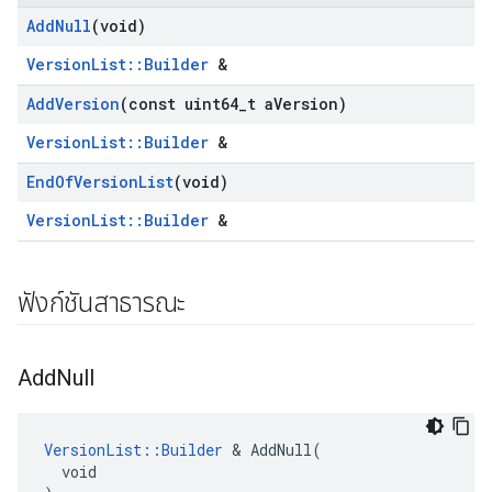
Add
Null
(void)
VersionList::Builder
&
Add
Version
(const uint64
_
t a
Version)
VersionList::Builder
&
End
Of
Version
List
(void)
VersionList::Builder
&
ฟังก์ชันสาธารณะ
Add
Null
VersionList::Builder
 & AddNull(

  void
