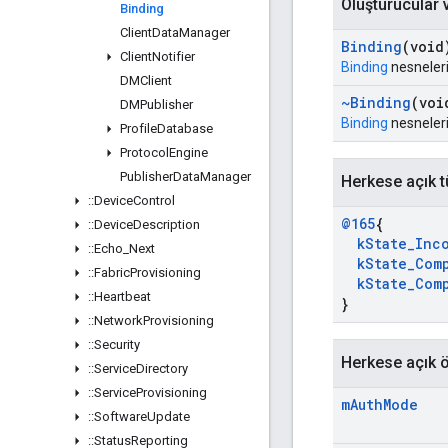
Oluşturucular v
Binding
Client
Data
Manager
Binding
(void
Client
Notifier
Binding
nesneleri
DMClient
~Binding
(voi
DMPublisher
Binding
nesnelerin
Profile
Database
Protocol
Engine
Publisher
Data
Manager
Herkese açık t
::
Device
Control
@165
{
::
Device
Description
k
State
_
Inc
::
Echo
_
Next
k
State
_
Com
::
Fabric
Provisioning
k
State
_
Com
::
Heartbeat
}
::
Network
Provisioning
::
Security
Herkese açık ö
::
Service
Directory
::
Service
Provisioning
m
Auth
Mode
::
Software
Update
::
Status
Reporting