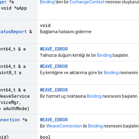
ger
*a
Binding
'den bir
ExchangeContext
nesnesi oluşturu
void *a
App
void
tatus
Report
&
Bağlama hatasını giderme.
int64
_
t & a
WEAVE_ERROR
Yalnızca düğüm kimliği ile bir
Binding
başlatın.
int64
_
t & a
WEAVE_ERROR
int8
_
t a
Eş kimliğine ve aktarıma göre bir
Binding
nesnesini 
int64
_
t & a
WEAVE_ERROR
eave
Service
Bir hizmet uç noktasına
Binding
nesnesini başlatın.
rvice
Mgr
,
e a
Auth
Mode)
nnection
*a
WEAVE_ERROR
Bir
WeaveConnection
ile
Binding
nesnesini başlatın
oid)
bool