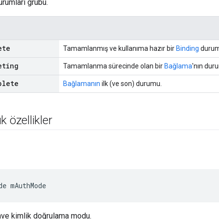
rumları grubu.
ete
Tamamlanmış ve kullanıma hazır bir
Binding
durum
eting
Tamamlanma sürecinde olan bir
Bağlama
'nın dur
plete
Bağlamanın
ilk (ve son) durumu.
k özellikler
de mAuthMode
ave kimlik doğrulama modu.