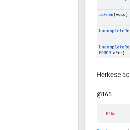
Is
Free
(void)
Uncomplete
Re
Uncomplete
Re
ERROR
a
Err)
Herkese açı
@165
@165