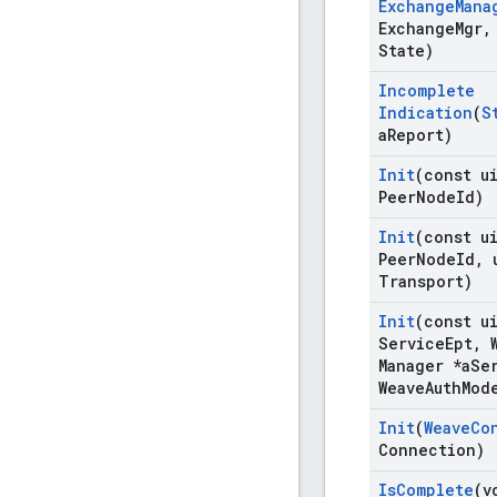
Exchange
Mana
Exchange
Mgr
,
State)
Incomplete
Indication
(
S
a
Report)
Init
(const u
Peer
Node
Id)
Init
(const u
Peer
Node
Id
,
u
Transport)
Init
(const u
Service
Ept
,
W
Manager *a
Se
Weave
Auth
Mod
Init
(
Weave
Co
Connection)
Is
Complete
(v