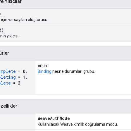
e Yıkıcılar
)
 için varsayılan oluşturucu.
d)
in yıkıcısı.
ürler
enum
omplete
= 0
,
Binding
nesne durumları grubu.
pleting
= 1
,
plete
= 2
zellikler
WeaveAuthMode
Kullanılacak Weave kimlik doğrulama modu.