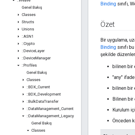
::
Weave
Binding
sınıfı, W
Genel Bakış
Classes
Structs
Özet
Unions
::
ASN1
Bir uygulama, uz
::
Crypto
Binding
sınıfı bu
::
Device
Layer
şekilde düzenler.
::
Device
Manager
::
Profiles
bilinen bir
Genel Bakış
"any" ifad
Classes
::
BDX
_
Current
bilinen bi
::
BDX
_
Development
Bilinen bir
::
Bulk
Data
Transfer
::
Data
Management
_
Current
Kurulum içi
::
Data
Management
_
Legacy
Önceden ku
Genel Bakış
Classes