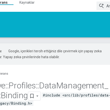
erans
Kaynaklar
Google, içerikleri tercih ettiğiniz dile çevirmek için yapay zeka
ır. Yapay zeka çevirilerinde hata olabilir.
ferans
ve
::
Profiles
::
Data
Management
_
:
Binding
#include <src/lib/profiles/data
gacy/Binding.h>