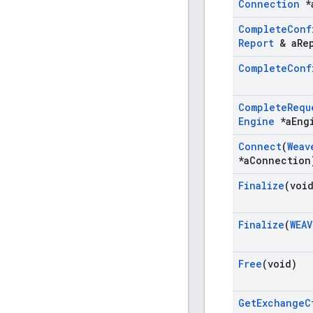
Connection
*
Complete
Conf
Report
& a
Re
Complete
Conf
Complete
Requ
Engine
*a
Eng
Connect
(
Weav
*a
Connection
Finalize
(voi
Finalize
(
WEAV
Free
(void)
Get
Exchange
C