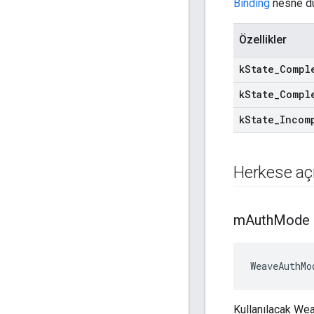
Binding
nesne du
Özellikler
k
State
_
Compl
k
State
_
Compl
k
State
_
Incom
Herkese açı
m
Auth
Mode
WeaveAuthMo
Kullanılacak We