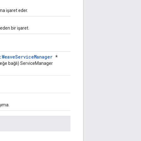
a işaret eder.
eden bir işaret.
:WeaveServiceManager
*
eğe bağlı) ServiceManager
şıma.