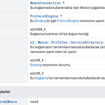
WeaveConnection
*
Bu bağlamada kullanılmakta olan Weave bağlantısın
ProtocolEngine
*
Bu
Binding
ile ilgili
ProtocolEngine
nesnesine işaret 
uint64_t
Bağlama hedefinin 64 bit düğüm kimliği.
nl::Weave::Profiles::ServiceDirectory:
Bu bağlamanın tamamlanmasında kullanılacak (ist
nesnesine işaret eden bir işaret.
uint8_t
Binding
nesnesinin durumu.
uint8_t
Bu
Bağlama
'nın tamamlanmasında kullanılacak ta
şlevler
irm
(
Weave
void