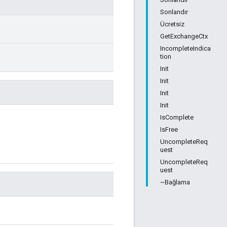
Sonlandır
Ücretsiz
GetExchangeCtx
IncompleteIndica
tion
Init
Init
Init
Init
IsComplete
IsFree
UncompleteReq
uest
UncompleteReq
uest
~Bağlama