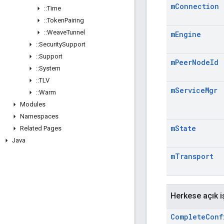
m
Connection
::
Time
::
Token
Pairing
::
Weave
Tunnel
m
Engine
::
Security
Support
::
Support
m
Peer
Node
Id
::
System
::
TLV
m
Service
Mgr
::
Warm
Modules
Namespaces
m
State
Related Pages
Java
m
Transport
Herkese açık i
Complete
Conf