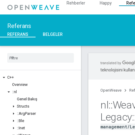
Rehberler
Happy
Ref
Referans
REFERANS
BELGELER
teknolojisini kullan
C++
Overview
OpenWeave
Re
::
nl
Genel Bakış
nl
::
Wea
Structs
Legacy
:
::
Arg
Parser
::
Ble
management/Le
::
Inet