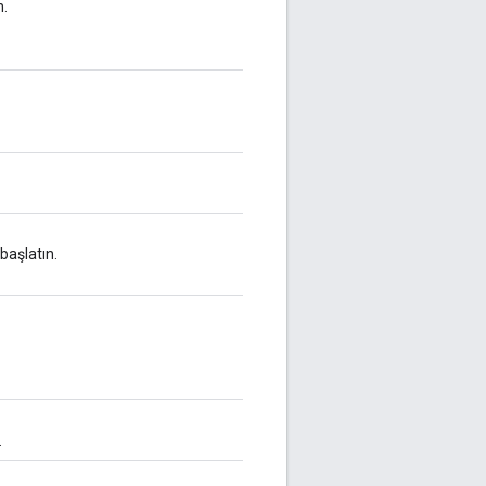
n.
başlatın.
.