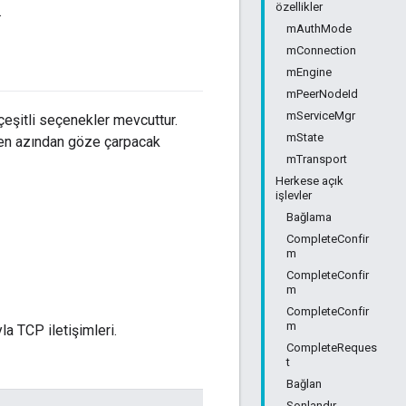
özellikler
.
mAuthMode
mConnection
mEngine
mPeerNodeId
mServiceMgr
çeşitli seçenekler mevcuttur.
mState
se en azından göze çarpacak
mTransport
Herkese açık
işlevler
Bağlama
CompleteConfir
m
CompleteConfir
m
CompleteConfir
m
la TCP iletişimleri.
CompleteReques
t
Bağlan
Sonlandır