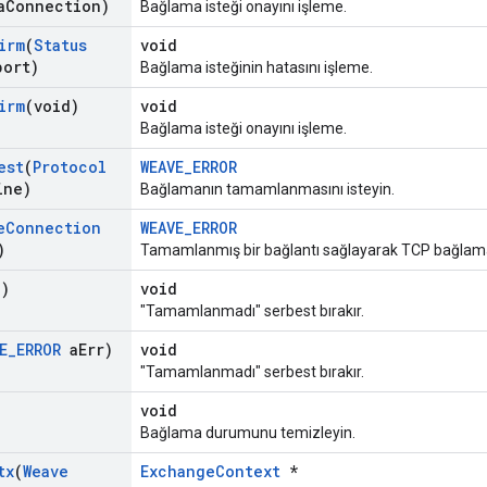
a
Connection)
Bağlama isteği onayını işleme.
irm
(
Status
void
port)
Bağlama isteğinin hatasını işleme.
irm
(void)
void
Bağlama isteği onayını işleme.
est
(
Protocol
WEAVE_ERROR
ine)
Bağlamanın tamamlanmasını isteyin.
e
Connection
WEAVE_ERROR
)
Tamamlanmış bir bağlantı sağlayarak TCP bağlama
d)
void
"Tamamlanmadı" serbest bırakır.
E
_
ERROR
a
Err)
void
"Tamamlanmadı" serbest bırakır.
void
Bağlama durumunu temizleyin.
tx
(
Weave
ExchangeContext
*