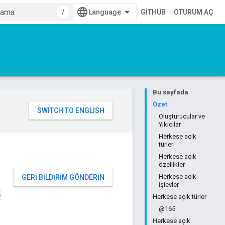
/
GITHUB
OTURUM AÇ
Bu sayfada
Özet
Oluşturucular ve
Yıkıcılar
Herkese açık
türler
Herkese açık
özellikler
Herkese açık
GERI BILDIRIM GÖNDERIN
işlevler
-
Herkese açık türler
@165
Herkese açık