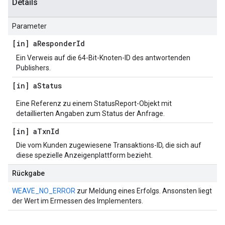
Details
Parameter
[in] a
Responder
Id
Ein Verweis auf die 64-Bit-Knoten-ID des antwortenden
Publishers.
[in] a
Status
Eine Referenz zu einem StatusReport-Objekt mit
detaillierten Angaben zum Status der Anfrage.
[in] a
Txn
Id
Die vom Kunden zugewiesene Transaktions-ID, die sich auf
diese spezielle Anzeigenplattform bezieht.
Rückgabe
WEAVE_NO_ERROR
zur Meldung eines Erfolgs. Ansonsten liegt
der Wert im Ermessen des Implementers.