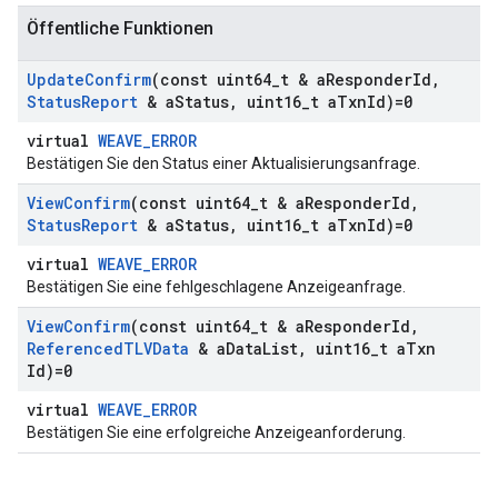
Öffentliche Funktionen
Update
Confirm
(const uint64
_
t & a
Responder
Id
,
Status
Report
& a
Status
,
uint16
_
t a
Txn
Id)=0
virtual
WEAVE_ERROR
Bestätigen Sie den Status einer Aktualisierungsanfrage.
View
Confirm
(const uint64
_
t & a
Responder
Id
,
Status
Report
& a
Status
,
uint16
_
t a
Txn
Id)=0
virtual
WEAVE_ERROR
Bestätigen Sie eine fehlgeschlagene Anzeigeanfrage.
View
Confirm
(const uint64
_
t & a
Responder
Id
,
Referenced
TLVData
& a
Data
List
,
uint16
_
t a
Txn
Id)=0
virtual
WEAVE_ERROR
Bestätigen Sie eine erfolgreiche Anzeigeanforderung.