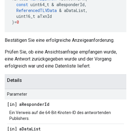
const
uint64_t
&
aResponderId
,
ReferencedTLVData
&
aDataList
,
uint16_t
aTxnId
)
=
0
Bestätigen Sie eine erfolgreiche Anzeigeanforderung.
Prüfen Sie, ob eine Ansichtsanfrage empfangen wurde,
eine Antwort zurückgegeben wurde und der Vorgang
erfolgreich war und eine Datenliste liefert.
Details
Parameter
[in] a
Responder
Id
Ein Verweis auf die 64-Bit-Knoten-ID des antwortenden
Publishers.
[in] a
Data
List