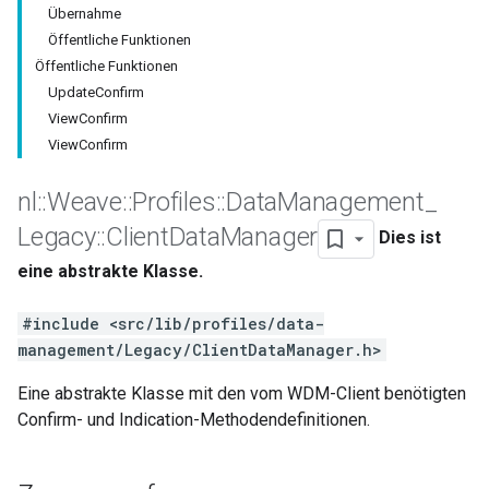
Übernahme
Öffentliche Funktionen
Öffentliche Funktionen
UpdateConfirm
ViewConfirm
ViewConfirm
nl
::
Weave
::
Profiles
::
Data
Management
_
Legacy
::
Client
Data
Manager
Dies ist
eine abstrakte Klasse.
#include <src/lib/profiles/data-
management/Legacy/ClientDataManager.h>
Eine abstrakte Klasse mit den vom WDM-Client benötigten
Confirm- und Indication-Methodendefinitionen.