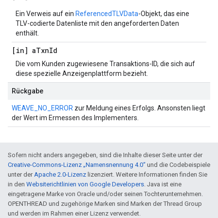
Ein Verweis auf ein
ReferencedTLVData
-Objekt, das eine
TLV-codierte Datenliste mit den angeforderten Daten
enthält.
[in] a
Txn
Id
Die vom Kunden zugewiesene Transaktions-ID, die sich auf
diese spezielle Anzeigenplattform bezieht.
Rückgabe
WEAVE_NO_ERROR
zur Meldung eines Erfolgs. Ansonsten liegt
der Wert im Ermessen des Implementers.
Sofern nicht anders angegeben, sind die Inhalte dieser Seite unter der
Creative-Commons-Lizenz „Namensnennung 4.0“
und die Codebeispiele
unter der
Apache 2.0-Lizenz
lizenziert. Weitere Informationen finden Sie
in den
Websiterichtlinien von Google Developers
. Java ist eine
eingetragene Marke von Oracle und/oder seinen Tochterunternehmen.
OPENTHREAD und zugehörige Marken sind Marken der Thread Group
und werden im Rahmen einer Lizenz verwendet.