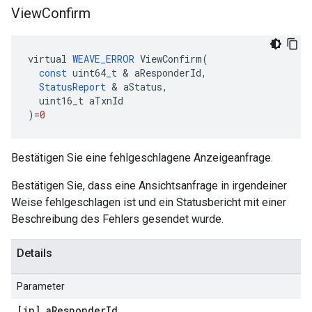
View
Confirm
virtual
WEAVE_ERROR
ViewConfirm
(
const
uint64_t
&
aResponderId
,
StatusReport
&
aStatus
,
uint16_t
aTxnId
)
=
0
Bestätigen Sie eine fehlgeschlagene Anzeigeanfrage.
Bestätigen Sie, dass eine Ansichtsanfrage in irgendeiner
Weise fehlgeschlagen ist und ein Statusbericht mit einer
Beschreibung des Fehlers gesendet wurde.
Details
Parameter
[in] a
Responder
Id