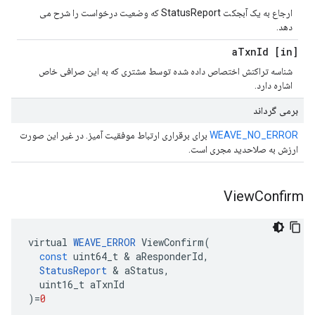
ارجاع به یک آبجکت StatusReport که وضعیت درخواست را شرح می
دهد.
Txn
Id
[in] a
شناسه تراکنش اختصاص داده شده توسط مشتری که به این صرافی خاص
اشاره دارد.
برمی گرداند
WEAVE_NO_ERROR
برای برقراری ارتباط موفقیت آمیز. در غیر این صورت
ارزش به صلاحدید مجری است.
View
Confirm
virtual
WEAVE_ERROR
ViewConfirm
(
const
uint64_t
&
aResponderId
,
StatusReport
&
aStatus
,
uint16_t
aTxnId
)
=
0