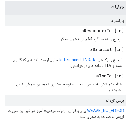
جزئیات
پارامترها
Responder
Id
[in] a
ارجاع به شناسه گره 64 بیتی ناشر پاسخگو.
Data
List
[in] a
ارجاع به یک شی
ReferencedTLVData
حاوی لیست داده های کدگذاری
شده با TLV با داده های درخواستی.
Txn
Id
[in] a
شناسه تراکنش اختصاص داده شده توسط مشتری که به این صرافی خاص
اشاره دارد.
برمی گرداند
WEAVE_NO_ERROR
برای برقراری ارتباط موفقیت آمیز. در غیر این صورت
ارزش به صلاحدید مجری است.