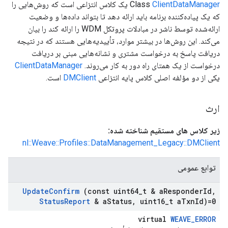
ClientDataManager
Class
یک کلاس انتزاعی است که روش‌هایی را
که یک پیاده‌کننده برنامه باید ارائه دهد تا بتواند داده‌ها و وضعیت
ارائه‌شده توسط ناشر در مبادلات پروتکل WDM را ارائه کند را بیان
می‌کند. این روش‌ها در بیشتر موارد، تأییدیه‌هایی هستند که در نتیجه
دریافت پاسخ به درخواست مشتری و نشانه‌هایی مبنی بر دریافت
درخواست از یک همتای راه دور به کار می‌روند.
ClientDataManager
یکی از دو مؤلفه اصلی کلاس پایه انتزاعی
DMClient
است.
ارث
زیر کلاس های مستقیم شناخته شده:
nl::Weave::Profiles::DataManagement_Legacy::DMClient
توابع عمومی
Update
Confirm
(const uint64
_
t & a
Responder
Id
,
Status
Report
& a
Status
,
uint16
_
t a
Txn
Id)=0
virtual
WEAVE_ERROR