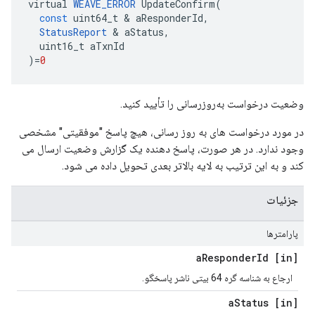
virtual
WEAVE_ERROR
UpdateConfirm
(
const
uint64_t
&
aResponderId
,
StatusReport
&
aStatus
,
uint16_t
aTxnId
)
=
0
وضعیت درخواست به‌روزرسانی را تأیید کنید.
در مورد درخواست های به روز رسانی، هیچ پاسخ "موفقیتی" مشخصی
وجود ندارد. در هر صورت، پاسخ دهنده یک گزارش وضعیت ارسال می
کند و به این ترتیب به لایه بالاتر بعدی تحویل داده می شود.
جزئیات
پارامترها
Responder
Id
[in] a
ارجاع به شناسه گره 64 بیتی ناشر پاسخگو.
Status
[in] a