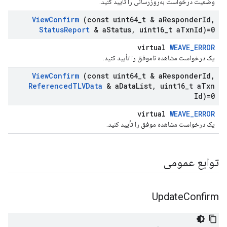
وضعیت درخواست به‌روزرسانی را تأیید کنید.
View
Confirm
(const uint64
_
t & a
Responder
Id
,
Status
Report
& a
Status
,
uint16
_
t a
Txn
Id)=0
virtual
WEAVE_ERROR
یک درخواست مشاهده ناموفق را تأیید کنید.
View
Confirm
(const uint64
_
t & a
Responder
Id
,
Referenced
TLVData
& a
Data
List
,
uint16
_
t a
Txn
Id)=0
virtual
WEAVE_ERROR
یک درخواست مشاهده موفق را تأیید کنید.
توابع عمومی
Update
Confirm