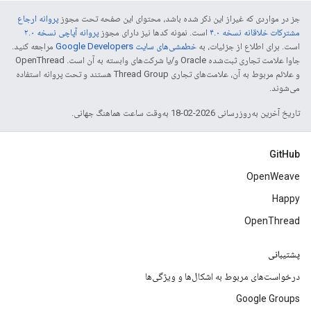
جز در مواردی که غیراز این ذکر شده باشد، محتوای این صفحه تحت مجوز
پروانه ارجاع
مشترکات خلاقانه نسخه ۴.۰
است. نمونه کدها نیز دارای مجوز
پروانه آپاچی نسخه ۲.۰
است. برای اطلاع از جزئیات، به
خطمشی‌های سایت Google Developers‏
مراجعه کنید.
جاوا علامت تجاری ثبت‌شده Oracle و/یا شرکت‌های وابسته به آن است. ‫OpenThread
و علائم مربوط به آن، علامت‌های تجاری Thread Group هستند و تحت پروانه استفاده
می‌شوند.
تاریخ آخرین به‌روزرسانی 2026-02-18 به‌وقت ساعت هماهنگ جهانی.
GitHub
OpenWeave
Happy
OpenThread
پشتیبانی
درخواست‌های مربوط به اشکال‌ها و ویژگی‌ها
Google Groups