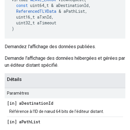
const
uint64_t
&
aDestinationId
,
ReferencedTLVData
&
aPathList
,
uint16_t
aTxnId
,
uint32_t
aTimeout
)
Demandez l'affichage des données publiées.
Demande l'affichage des données hébergées et gérées par
un éditeur distant spécifié.
Détails
Paramètres
[in] a
Destination
Id
Référence à l'ID de nœud 64 bits de l'éditeur distant.
[in] a
Path
List