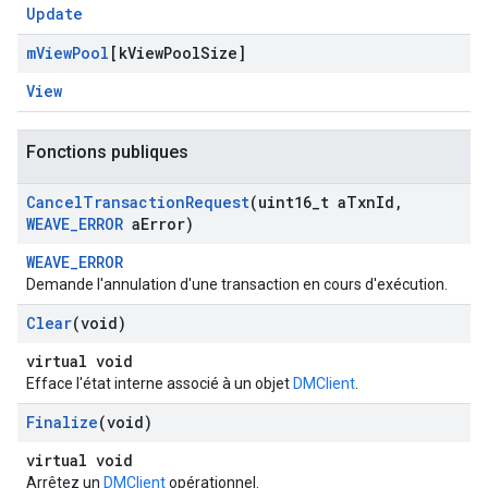
Update
m
View
Pool
[k
View
Pool
Size]
View
Fonctions publiques
Cancel
Transaction
Request
(uint16
_
t a
Txn
Id
,
WEAVE
_
ERROR
a
Error)
WEAVE_ERROR
Demande l'annulation d'une transaction en cours d'exécution.
Clear
(void)
virtual void
Efface l'état interne associé à un objet
DMClient
.
Finalize
(void)
virtual void
Arrêtez un
DMClient
opérationnel.