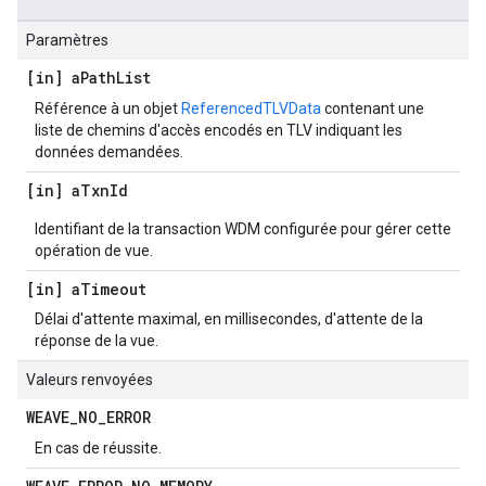
Paramètres
[in] a
Path
List
Référence à un objet
ReferencedTLVData
contenant une
liste de chemins d'accès encodés en TLV indiquant les
données demandées.
[in] a
Txn
Id
Identifiant de la transaction WDM configurée pour gérer cette
opération de vue.
[in] a
Timeout
Délai d'attente maximal, en millisecondes, d'attente de la
réponse de la vue.
Valeurs renvoyées
WEAVE
_
NO
_
ERROR
En cas de réussite.