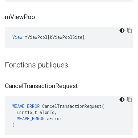
m
View
Pool
View
mViewPool
[
kViewPoolSize
]
Fonctions publiques
Cancel
Transaction
Request
WEAVE_ERROR
 CancelTransactionRequest(

  uint16_t aTxnId,

WEAVE_ERROR
 aError

)