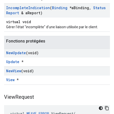
Incomplete
Indication
(
Binding
*a
Binding
,
Status
Report
& a
Report)
virtual void
Gérer l'état "incomplète" d'une liaison utilisée par le client.
Fonctions protégées
New
Update
(void)
Update
*
New
View
(void)
View
*
View
Request
virtual
WEAVE_ERROR
ViewRequest
(