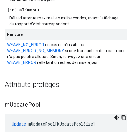
[in] a
Timeout
Délai d'attente maximal, en millisecondes, avant l'affichage
du rapport d'état correspondant.
Renvoie
WEAVE_NO_ERROR
en cas de réussite ou
WEAVE_ERROR_NO_MEMORY
si une transaction de mise à jour
n'a pas pu être allouée. Sinon, renvoyez une erreur
WEAVE_ERROR
reflétant un échec de mise à jour.
Attributs protégés
m
Update
Pool
Update
mUpdatePool
[
kUpdatePoolSize
]