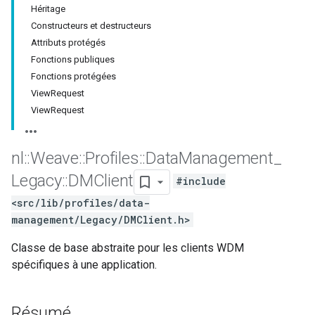
Héritage
Constructeurs et destructeurs
Attributs protégés
Fonctions publiques
Fonctions protégées
ViewRequest
ViewRequest
nl
::
Weave
::
Profiles
::
Data
Management
_
Legacy
::
DMClient
#include
<src/lib/profiles/data-
management/Legacy/DMClient.h>
Classe de base abstraite pour les clients WDM
spécifiques à une application.
Résumé