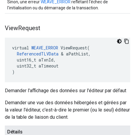
Sinon, une erreur
WEAVE_ERROR
reflétant l'échec de
l'initialisation ou du démarrage de la transaction.
View
Request
virtual 
WEAVE_ERROR
 ViewRequest(

ReferencedTLVData
 & aPathList,

  uint16_t aTxnId,

  uint32_t aTimeout

)
Demander l'affichage des données sur l'éditeur par défaut
Demander une vue des données hébergées et gérées par
la valeur l'éditeur, c'est-à-dire le premier (ou le seul) éditeur
de la table de liaison du client.
Détails