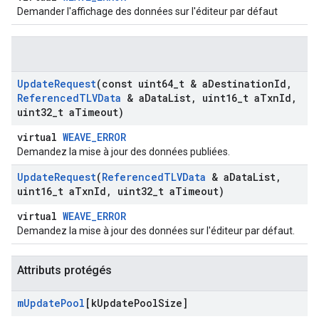
Demander l'affichage des données sur l'éditeur par défaut
Update
Request
(const uint64
_
t & a
Destination
Id
,
Referenced
TLVData
& a
Data
List
,
uint16
_
t a
Txn
Id
,
uint32
_
t a
Timeout)
virtual
WEAVE_ERROR
Demandez la mise à jour des données publiées.
Update
Request
(
Referenced
TLVData
& a
Data
List
,
uint16
_
t a
Txn
Id
,
uint32
_
t a
Timeout)
virtual
WEAVE_ERROR
Demandez la mise à jour des données sur l'éditeur par défaut.
Attributs protégés
m
Update
Pool
[k
Update
Pool
Size]