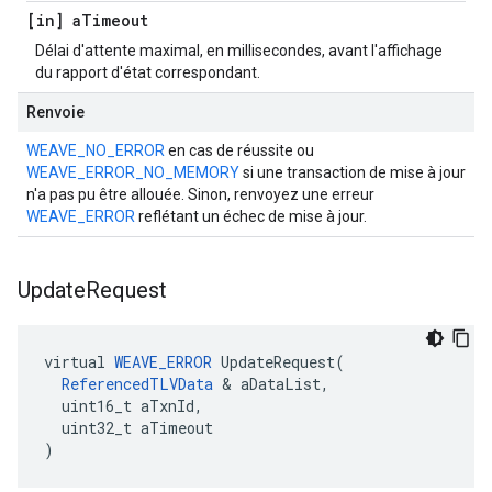
[in] a
Timeout
Délai d'attente maximal, en millisecondes, avant l'affichage
du rapport d'état correspondant.
Renvoie
WEAVE_NO_ERROR
en cas de réussite ou
WEAVE_ERROR_NO_MEMORY
si une transaction de mise à jour
n'a pas pu être allouée. Sinon, renvoyez une erreur
WEAVE_ERROR
reflétant un échec de mise à jour.
Update
Request
virtual 
WEAVE_ERROR
 UpdateRequest(

ReferencedTLVData
 & aDataList,

  uint16_t aTxnId,

  uint32_t aTimeout

)