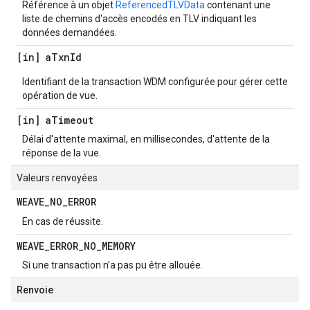
Référence à un objet
ReferencedTLVData
contenant une
liste de chemins d'accès encodés en TLV indiquant les
données demandées.
[in] a
Txn
Id
Identifiant de la transaction WDM configurée pour gérer cette
opération de vue.
[in] a
Timeout
Délai d'attente maximal, en millisecondes, d'attente de la
réponse de la vue.
Valeurs renvoyées
WEAVE
_
NO
_
ERROR
En cas de réussite.
WEAVE
_
ERROR
_
NO
_
MEMORY
Si une transaction n'a pas pu être allouée.
Renvoie