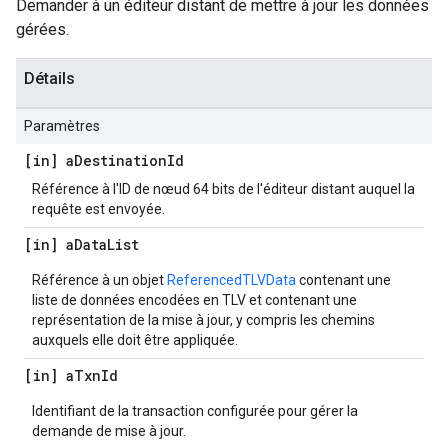
Demander à un éditeur distant de mettre à jour les données
gérées.
Détails
Paramètres
[in] a
Destination
Id
Référence à l'ID de nœud 64 bits de l'éditeur distant auquel la
requête est envoyée.
[in] a
Data
List
Référence à un objet
ReferencedTLVData
contenant une
liste de données encodées en TLV et contenant une
représentation de la mise à jour, y compris les chemins
auxquels elle doit être appliquée.
[in] a
Txn
Id
Identifiant de la transaction configurée pour gérer la
demande de mise à jour.