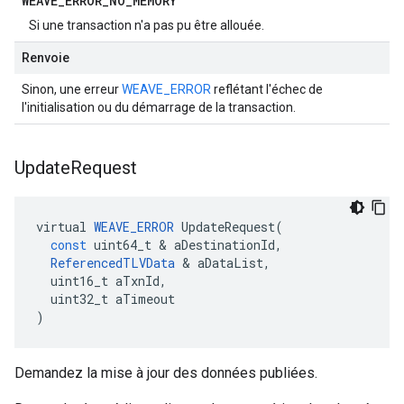
WEAVE
_
ERROR
_
NO
_
MEMORY
Si une transaction n'a pas pu être allouée.
Renvoie
Sinon, une erreur
WEAVE_ERROR
reflétant l'échec de
l'initialisation ou du démarrage de la transaction.
Update
Request
virtual
WEAVE_ERROR
UpdateRequest
(
const
uint64_t
&
aDestinationId
,
ReferencedTLVData
&
aDataList
,
uint16_t
aTxnId
,
uint32_t
aTimeout
)
Demandez la mise à jour des données publiées.