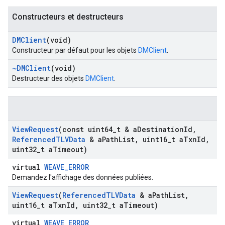
Constructeurs et destructeurs
DMClient
(void)
Constructeur par défaut pour les objets
DMClient
.
~DMClient
(void)
Destructeur des objets
DMClient
.
View
Request
(const uint64
_
t & a
Destination
Id
,
Referenced
TLVData
& a
Path
List
,
uint16
_
t a
Txn
Id
,
uint32
_
t a
Timeout)
virtual
WEAVE_ERROR
Demandez l'affichage des données publiées.
View
Request
(
Referenced
TLVData
& a
Path
List
,
uint16
_
t a
Txn
Id
,
uint32
_
t a
Timeout)
virtual
WEAVE_ERROR