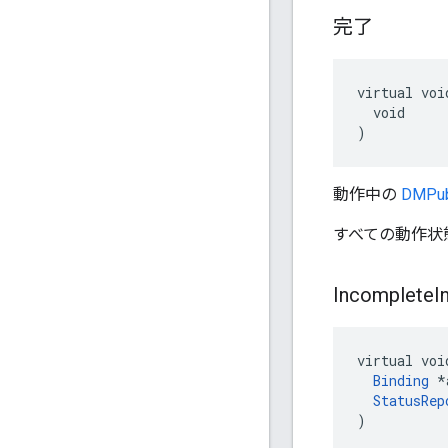
完了
virtual voi
  void

)
動作中の
DMPub
すべての動作状
Incomplete
I
virtual voi
Binding
 *
StatusRep
)