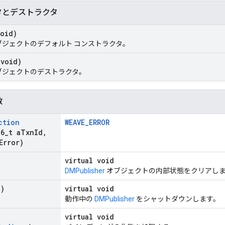
タとデストラクタ
void)
ブジェクトのデフォルト コンストラクタ。
(void)
ブジェクトのデストラクタ。
数
ction
WEAVE_ERROR
16
_
t a
Txn
Id
,
Error)
virtual void
DMPublisher
オブジェクトの内部状態をクリアし
d)
virtual void
動作中の
DMPublisher
をシャットダウンします。
virtual void