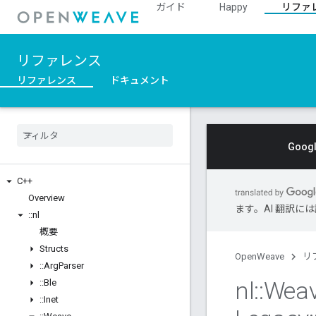
ガイド
Happy
リファ
リファレンス
リファレンス
ドキュメント
Goo
C++
Overview
ます。AI 翻訳
::
nl
概要
Structs
OpenWeave
リ
::
Arg
Parser
nl
::
Wea
::
Ble
::
Inet