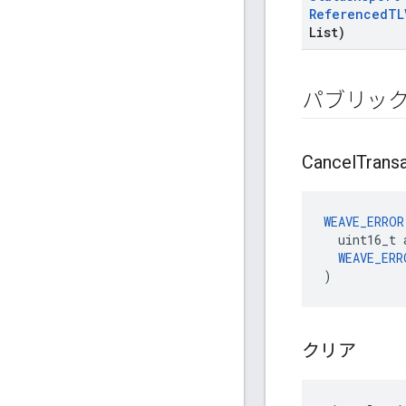
Referenced
TL
List)
パブリッ
Cancel
Trans
WEAVE_ERROR
  uint16_t 
WEAVE_ERR
)
クリア