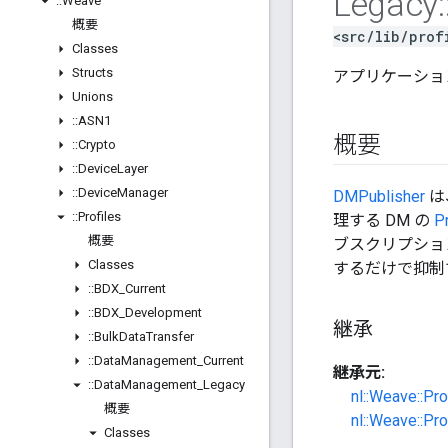
Legacy
:
::
Weave
概要
<src/lib/prof
Classes
Structs
アプリケーショ
Unions
::
ASN1
概要
::
Crypto
::
Device
Layer
::
Device
Manager
DMPublisher
は
::
Profiles
理する DM の
P
概要
ブスクリプショ
Classes
するだけで抑制
::
BDX
_
Current
::
BDX
_
Development
継承
::
Bulk
Data
Transfer
::
Data
Management
_
Current
継承元:
::
Data
Management
_
Legacy
nl::Weave::Pr
概要
nl::Weave::P
Classes