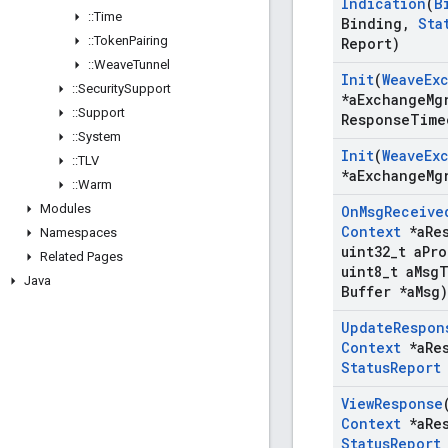
Indication
(
B
::
Time
Binding
,
Sta
::
Token
Pairing
Report)
::
Weave
Tunnel
Init
(
Weave
Ex
::
Security
Support
*a
Exchange
Mg
::
Support
Response
Time
::
System
Init
(
Weave
Ex
::
TLV
*a
Exchange
Mg
::
Warm
Modules
On
Msg
Receive
Context
*a
Re
Namespaces
uint32
_
t a
Pro
Related Pages
uint8
_
t a
Msg
T
Java
Buffer *a
Msg)
Update
Respon
Context
*a
Re
Status
Report
View
Response
Context
*a
Re
Status
Report