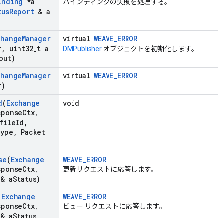
inding
*a
バインディングの失敗を処理する。
tus
Report
& a
change
Manager
virtual
WEAVE_ERROR
r
,
uint32
_
t a
DMPublisher
オブジェクトを初期化します。
out)
change
Manager
virtual
WEAVE_ERROR
r)
d
(
Exchange
void
sponse
Ctx
,
file
Id
,
ype
,
Packet
se
(
Exchange
WEAVE_ERROR
sponse
Ctx
,
更新リクエストに応答します。
& a
Status)
(
Exchange
WEAVE_ERROR
sponse
Ctx
,
ビュー リクエストに応答します。
& a
Status
,