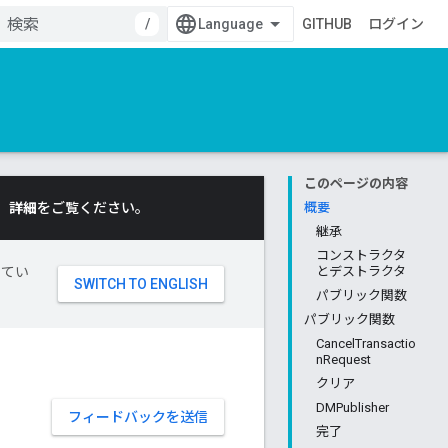
/
GITHUB
ログイン
このページの内容
。
詳細
をご覧ください。
概要
継承
コンストラクタ
してい
とデストラクタ
パブリック関数
パブリック関数
CancelTransactio
nRequest
クリア
DMPublisher
フィードバックを送信
完了