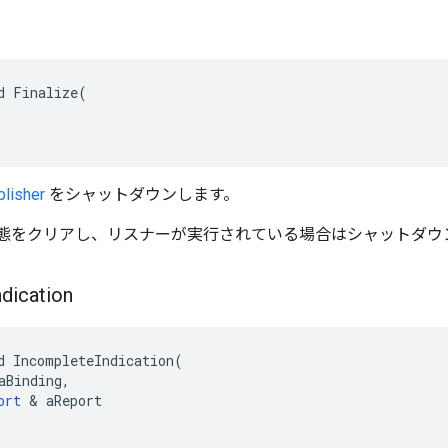
d Finalize(

lisher
をシャットダウンします。
態をクリアし、リスナーが実行されている場合はシャットダウ
ndication
d IncompleteIndication(

aBinding,

ort
 & aReport
