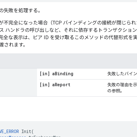
の失敗を処理する。
が不完全になった場合（TCP バインディングの接続が閉じられ
ス ハンドラの呼び出しなど、それに依存するトランザクショ
完全な表示は、ピア ID を受け取るこのメソッドの代替形式を
渡されます。
[in] a
Binding
失敗したバイ
[in] a
Report
失敗の理由を示す 
の参照。
VE_ERROR
 Init(
