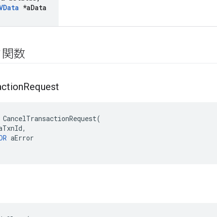
VData
*a
Data
ク関数
action
Request
 CancelTransactionRequest(

aTxnId,

OR
 aError
