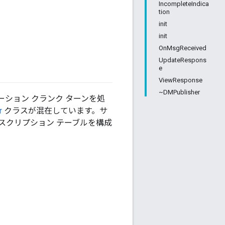
IncompleteIndica
tion
init
init
OnMsgReceived
UpdateRespons
e
ViewResponse
~DMPublisher
ーション クランク ターンを処
r
クラスが混在しています。サ
スクリプション テーブルを構成