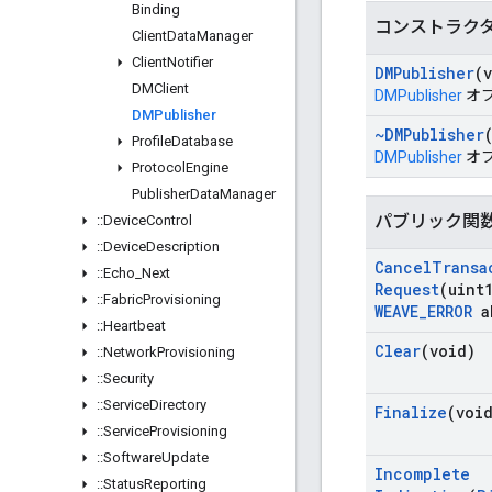
Binding
コンストラク
Client
Data
Manager
Client
Notifier
DMPublisher
(
DMClient
DMPublisher
オ
DMPublisher
~DMPublisher
Profile
Database
DMPublisher
オ
Protocol
Engine
Publisher
Data
Manager
パブリック関
::
Device
Control
::
Device
Description
Cancel
Transa
::
Echo
_
Next
Request
(uint
::
Fabric
Provisioning
WEAVE
_
ERROR
a
::
Heartbeat
Clear
(void)
::
Network
Provisioning
::
Security
::
Service
Directory
Finalize
(voi
::
Service
Provisioning
::
Software
Update
Incomplete
::
Status
Reporting