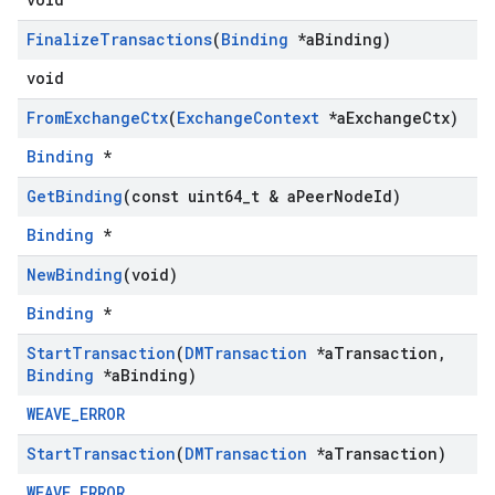
Finalize
Transactions
(
Binding
*a
Binding)
void
From
Exchange
Ctx
(
Exchange
Context
*a
Exchange
Ctx)
Binding
*
Get
Binding
(const uint64
_
t & a
Peer
Node
Id)
Binding
*
New
Binding
(void)
Binding
*
Start
Transaction
(
DMTransaction
*a
Transaction
,
Binding
*a
Binding)
WEAVE_ERROR
Start
Transaction
(
DMTransaction
*a
Transaction)
WEAVE_ERROR