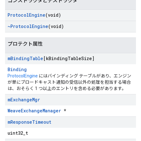
コンストラクタとデストラクタ
Protocol
Engine
(void)
~Protocol
Engine
(void)
プロテクト属性
m
Binding
Table
[k
Binding
Table
Size]
Binding
ProtocolEngine
にはバインディング テーブルがあり、エンジン
が単にブロードキャスト通知の受信以外の処理を担当する場合
は、おそらく 1 つ以上のエントリを含める必要があります。
m
Exchange
Mgr
WeaveExchangeManager
*
m
Response
Timeout
uint32_t