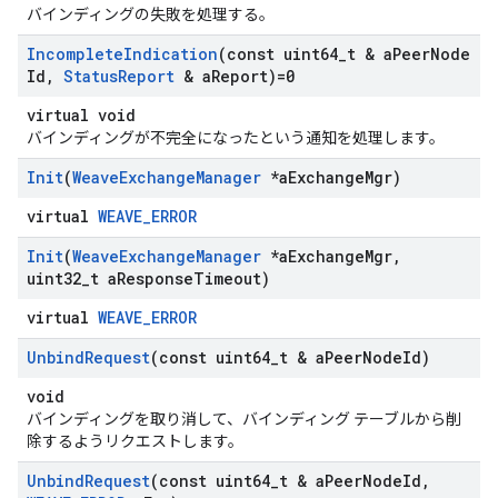
バインディングの失敗を処理する。
Incomplete
Indication
(const uint64
_
t & a
Peer
Node
Id
,
Status
Report
& a
Report)=0
virtual void
バインディングが不完全になったという通知を処理します。
Init
(
Weave
Exchange
Manager
*a
Exchange
Mgr)
virtual
WEAVE_ERROR
Init
(
Weave
Exchange
Manager
*a
Exchange
Mgr
,
uint32
_
t a
Response
Timeout)
virtual
WEAVE_ERROR
Unbind
Request
(const uint64
_
t & a
Peer
Node
Id)
void
バインディングを取り消して、バインディング テーブルから削
除するようリクエストします。
Unbind
Request
(const uint64
_
t & a
Peer
Node
Id
,