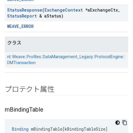
Status
Response
(
Exchange
Context
*a
Exchange
Ctx
,
Status
Report
& a
Status)
WEAVE_ERROR
クラス
nl::
Weave::
Profiles::
DataManagement_Legacy::
ProtocolEngine::
DMTransaction
プロテクト属性
m
Binding
Table
Binding
mBindingTable
[
kBindingTableSize
]