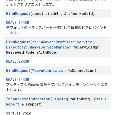
ディングをリクエストします。
Bind
Request
(const uint64
_
t & a
Peer
Node
Id)
WEAVE_ERROR
デフォルトのトランスポートを使用して既知のピアにバインド
します。
Bind
Request
(
nl
::
Weave
::
Profiles
::
Service
Directory
::
Weave
Service
Manager
*a
Service
Mgr
,
Weave
Auth
Mode a
Auth
Mode)
WEAVE_ERROR
Bind
Request
(
Weave
Connection
*a
Connection)
WEAVE_ERROR
アクティブな Weave 接続を使用してバインディングをリクエス
トします。
Incomplete
Indication
(
Binding
*a
Binding
,
Status
Report
& a
Report)
virtual void