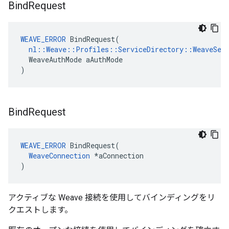
Bind
Request
WEAVE_ERROR
 BindRequest(

nl::Weave::Profiles::ServiceDirectory::WeaveServ
  WeaveAuthMode aAuthMode

)
Bind
Request
WEAVE_ERROR
 BindRequest(

WeaveConnection
 *aConnection

)
アクティブな Weave 接続を使用してバインディングをリ
クエストします。