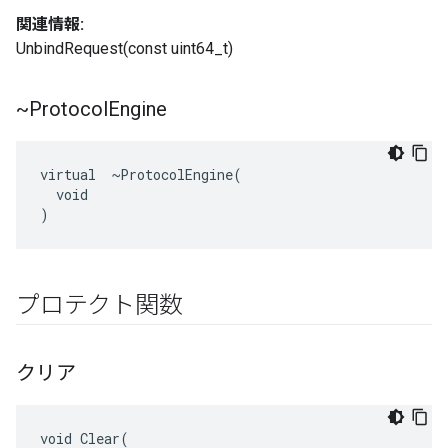
関連情報:
UnbindRequest(const uint64_t)
~Protocol
Engine
virtual  ~ProtocolEngine(

  void

)
プロテクト関数
クリア
void Clear(
