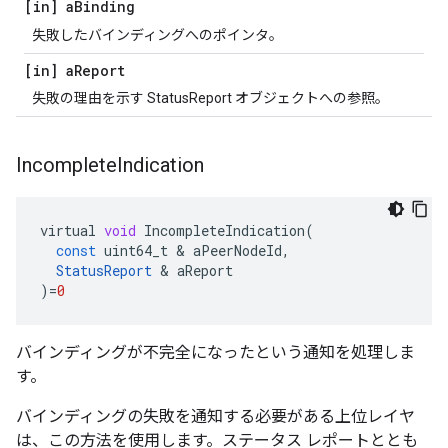
[in] a
Binding
失敗したバインディングへのポインタ。
[in] a
Report
失敗の理由を示す StatusReport オブジェクトへの参照。
Incomplete
Indication
virtual
void
IncompleteIndication
(
const
uint64_t
&
aPeerNodeId
,
StatusReport
&
aReport
)
=
0
バインディングが不完全になったという通知を処理しま
す。
バインディングの失敗を通知する必要がある上位レイヤ
は、この方法を使用します。ステータス レポートととも