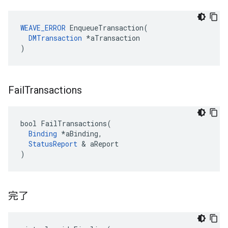
WEAVE_ERROR
 EnqueueTransaction(

DMTransaction
 *aTransaction

)
Fail
Transactions
bool FailTransactions(

Binding
 *aBinding,

StatusReport
 & aReport

)
完了