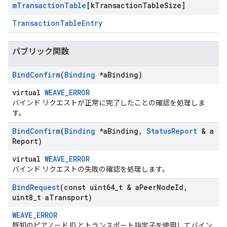
m
Transaction
Table
[k
Transaction
Table
Size]
TransactionTableEntry
パブリック関数
Bind
Confirm
(
Binding
*a
Binding)
virtual
WEAVE_ERROR
バインド リクエストが正常に完了したことの確認を処理しま
す。
Bind
Confirm
(
Binding
*a
Binding
,
Status
Report
& a
Report)
virtual
WEAVE_ERROR
バインド リクエストの失敗の確認を処理します。
Bind
Request
(const uint64
_
t & a
Peer
Node
Id
,
uint8
_
t a
Transport)
WEAVE_ERROR
既知のピアノード ID とトランスポート指定子を使用してバイン