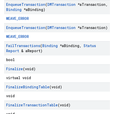
Enqueue
Transaction
(
DMTransaction
*a
Transaction
,
Binding
*a
Binding)
WEAVE_ERROR
Enqueue
Transaction
(
DMTransaction
*a
Transaction)
WEAVE_ERROR
Fail
Transactions
(
Binding
*a
Binding
,
Status
Report
& a
Report)
bool
Finalize
(void)
virtual void
Finalize
Binding
Table
(void)
void
Finalize
Transaction
Table
(void)
void