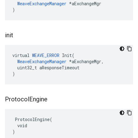
WeaveExchangeManager
 *aExchangeMgr

)
init
virtual 
WEAVE_ERROR
 Init(

WeaveExchangeManager
 *aExchangeMgr,

  uint32_t aResponseTimeout

)
Protocol
Engine
 ProtocolEngine(

  void

)